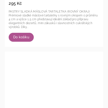
295 Kč
PASTRY SLADKÁ MÁSLOVÁ TARTALETKA (ROVNÝ OKRAJ)
Prémiové sladké máslové tartaletky s rovným okrajem o průměru
4 cm a výšce 1,5 cm představují ideální základ pro přípravu
elegantních dezertů, mini zákusků i slavnostních cukrářských
výrobků. Díky...
Do košíku