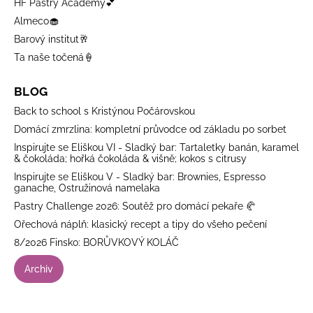
HF Pastry Academy💕
Almeco🧁
Barový institut🥂
Ta naše točená🍦
BLOG
Back to school s Kristýnou Počárovskou
Domácí zmrzlina: kompletní průvodce od základu po sorbet
Inspirujte se Eliškou VI - Sladký bar: Tartaletky banán, karamel
& čokoláda; hořká čokoláda & višně; kokos s citrusy
Inspirujte se Eliškou V - Sladký bar: Brownies, Espresso
ganache, Ostružinová namelaka
Pastry Challenge 2026: Soutěž pro domácí pekaře 🥐
Ořechová náplň: klasický recept a tipy do všeho pečení
8/2026 Finsko: BORŮVKOVÝ KOLÁČ
Archiv