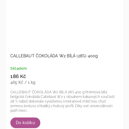
CALLEBAUT ČOKOLÁDA W2 BÍLÁ (28%) 400g
Skladem
186 Kč
465 Kč / 1 kg
CALLEBAUT ČOKOLÁDA W2 BÍLÁ 28% 400 g Prémiová bílá
belgická čokoláda Callebaut W2 s obsahem kakaových součástí
28 % nabízí dokonale vyváženou smetanově mléčnou chuť,
jemnou texturu a hladký chuťový profil. Díky své univerzálnosti
patří mezi...
Do košíku