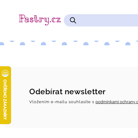
Čokolády na vaření a kakao
Cukrářské pomůcky
Odebírat newsletter
Vložením e-mailu souhlasíte s
podmínkami ochrany o