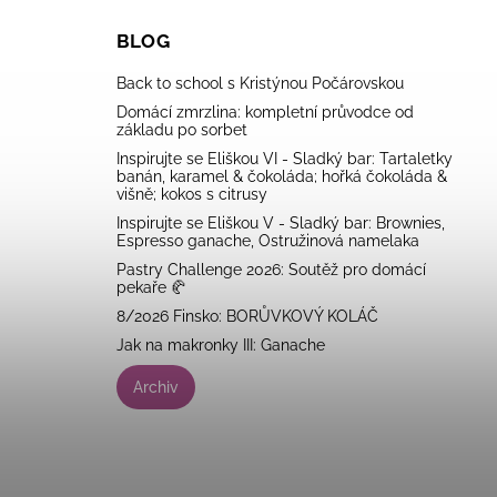
BLOG
Back to school s Kristýnou Počárovskou
Domácí zmrzlina: kompletní průvodce od
základu po sorbet
Inspirujte se Eliškou VI - Sladký bar: Tartaletky
banán, karamel & čokoláda; hořká čokoláda &
višně; kokos s citrusy
Inspirujte se Eliškou V - Sladký bar: Brownies,
Espresso ganache, Ostružinová namelaka
Pastry Challenge 2026: Soutěž pro domácí
pekaře 🥐
8/2026 Finsko: BORŮVKOVÝ KOLÁČ
Jak na makronky III: Ganache
Archiv