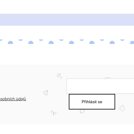
Cukrářské suroviny
Zdobení a barvy
Zach
sobních údajů
Přihlásit se