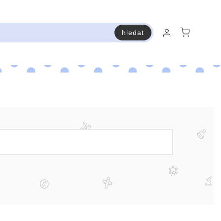
hledat
raň a ušetři
Bestsellery
Vstup do Pastry premium