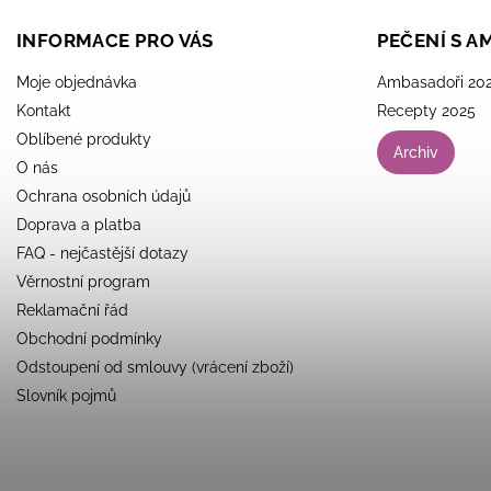
INFORMACE PRO VÁS
PEČENÍ S 
Moje objednávka
Ambasadoři 20
Kontakt
Recepty 2025
Oblíbené produkty
Archiv
O nás
Ochrana osobních údajů
Doprava a platba
FAQ - nejčastější dotazy
Věrnostní program
Reklamační řád
Obchodní podmínky
Odstoupení od smlouvy (vrácení zboží)
Slovník pojmů