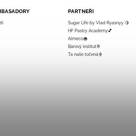
AMBASADORY
PARTNEŘI
26
Sugar Life by Vlad Ryasnyy 🍋
HF Pastry Academy💕
Almeco🧁
Barový institut🥂
Ta naše točená🍦