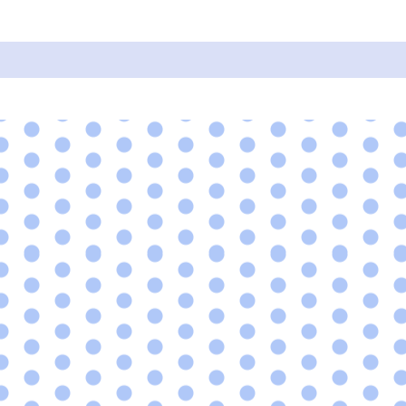
Cukrářské suroviny
Zdobení a barvy
Zach