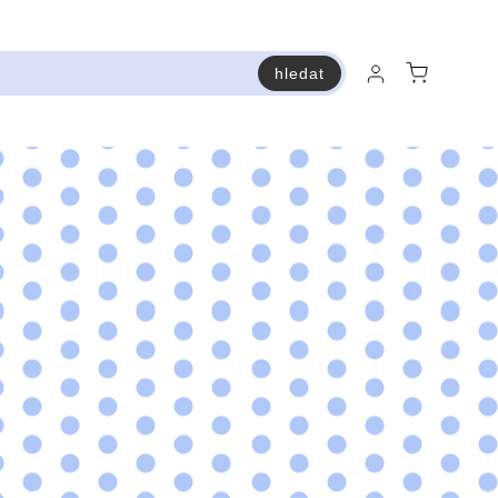
hledat
raň a ušetři
Bestsellery
Vstup do Pastry premium