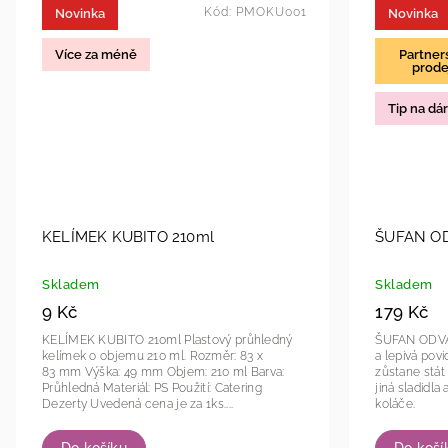
Kód:
PMOKU001
Novinka
Novinka
Více za méně
Partner
prode
Tip na dá
KELÍMEK KUBITO 210ml
ŠUFAN O
Skladem
Skladem
9 Kč
179 Kč
KELÍMEK KUBITO 210ml Plastový průhledný
ŠUFAN ODVAŘEN
kelímek o objemu 210 ml. Rozměr: 83 x
a lepivá povi
83 mm Výška: 49 mm Objem: 210 ml Barva:
zůstane stát
Průhledná Materiál: PS Použití: Catering
jiná sladidla
Dezerty Uvedená cena je za 1ks....
koláče.
Do košíku
Do koší