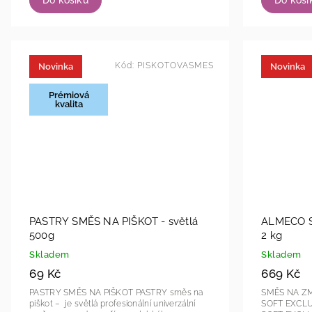
Kód:
PISKOTOVASMES
Novinka
Novinka
Prémiová
kvalita
PASTRY SMĚS NA PIŠKOT - světlá
ALMECO S
500g
2 kg
Skladem
Skladem
69 Kč
669 Kč
PASTRY SMĚS NA PIŠKOT PASTRY směs na
SMĚS NA Z
piškot – je světlá profesionální univerzální
SOFT EXCLUSIV