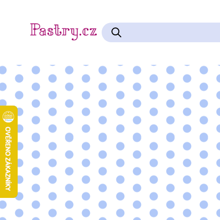
Čokolády na vaření a kakao
Cukrářské pomůcky