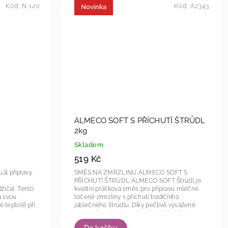
Kód:
N 120
Kód:
A2343
Novinka
ALMECO SOFT S PŘÍCHUTÍ ŠTRŮDL
2kg
Skladem
519 Kč
SMĚS NA ZMRZLINU ALMECO SOFT S
PŘÍCHUTÍ ŠTRÚDL ALMECO SOFT Štrúdl je
žiča]. Tento
kvalitní prášková směs pro přípravu mléčné
á svou
točené zmrzliny s příchutí tradičního
 teplotě při
jablečného štrúdlu. Díky pečlivě vyvážené
receptuře, obsahu sušené jablečné šťávy a
mleté...
Do košíku