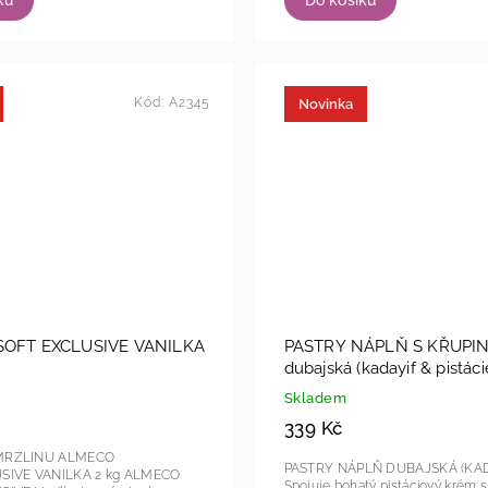
Kód:
A2345
Novinka
OFT EXCLUSIVE VANILKA
PASTRY NÁPLŇ S KŘUPIN
dubajská (kadayif & pistác
Skladem
339 Kč
MRZLINU ALMECO
PASTRY NÁPLŇ DUBAJSKÁ (KAD
E VANILKA 2 kg ALMECO
Spojuje bohatý pistáciový krém s