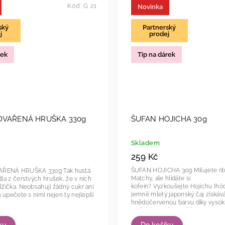
Kód:
G 21
Novinka
ský
Partnerský
j
prodej
rek
Tip na dárek
DVAŘENÁ HRUŠKA 330g
ŠUFAN HOJICHA 30g
Skladem
259 Kč
ŠUFAN HOJICHA 30g Milujete rituál přípravy
Á HRUŠKA 330g Tak hustá
Matchy, ale hlídáte si
dla z čerstvých hrušek, že v nich
kofein? Vyzkoušejte Hojichu [hód
 lžička. Neobsahují žádný cukr ani
jemně mletý japonský čaj získáv
 a upečete s nimi nejen ty nejlepší
hnědočervenou barvu díky vysoké
pražení. Namísto svěžesti...
ku
Do košíku