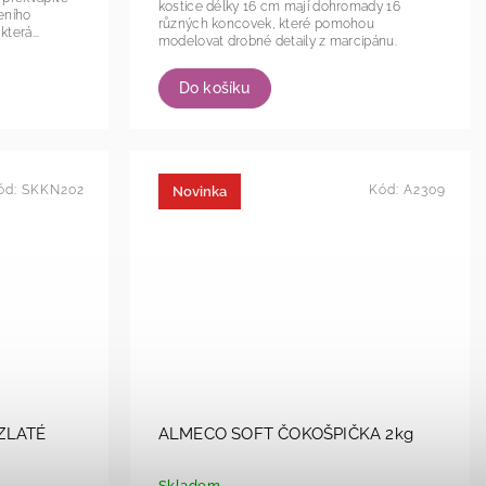
kostice délky 16 cm mají dohromady 16
eního
různých koncovek, které pomohou
terá...
modelovat drobné detaily z marcipánu.
Do košíku
ód:
SKKN202
Kód:
A2309
Novinka
ZLATÉ
ALMECO SOFT ČOKOŠPIČKA 2kg
Skladem