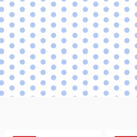
Early Bird cenu právě běží 🎉