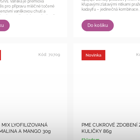
IVE Vanilka je prémiová
křupavými zlatavými nitkami praž
ěs pro přípravu mléčné točené
kadayifu – jedinečná kombinace, k
tenzivní vanilkovou chutí a
stvím vanilkových semínek. Díky
ené...
ku
Do košíku
Kód:
70709
K
Novinka
- MIX LYOFILIZOVANÁ
PME CUKROVÉ ZDOBENÍ 
MALINA A MANGO 30g
KULIČKY 86g
Skladem