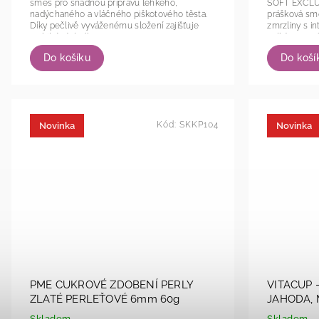
směs pro snadnou přípravu lehkého,
SOFT EXCLUS
nadýchaného a vláčného piškotového těsta.
prášková sm
Díky pečlivě vyváženému složení zajišťuje
zmrzliny s in
stabilní výsledky,...
velkým množ
pečlivě vyváž
Do košíku
Do koší
Kód:
SKKP104
Novinka
Novinka
PME CUKROVÉ ZDOBENÍ PERLY
VITACUP 
ZLATÉ PERLEŤOVÉ 6mm 60g
JAHODA, 
Skladem
Skladem