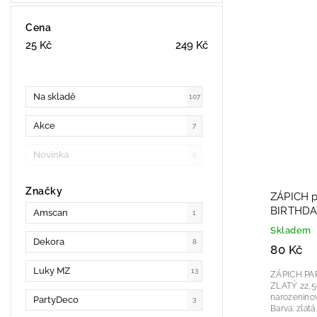
Cena
25
Kč
249
Kč
Na skladě
107
Akce
7
Novinka
0
Značky
ZÁPICH p
BIRTHDA
Amscan
1
Skladem
Dekora
8
80 Kč
Luky MZ
13
ZÁPICH PA
ZLATÝ 22,5cm Papírový zápich n
narozeninových dort
PartyDeco
3