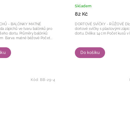
Skladem
82 Kč
ICHŮ - BALÓNKY MATNÉ
DORTOVÉ SVÍČKY - RŮŽOVÉ Dlouhé
dortové svíčky s plastovými zápi
tu. Průměry balónků:
dortu. Délka: 14 cm Počet kusů v balení: 12ks
2,2,5,3 a 4 cm Barva: matné béžové Počet...
íku
Do košíku
Kód:
BB-29-4