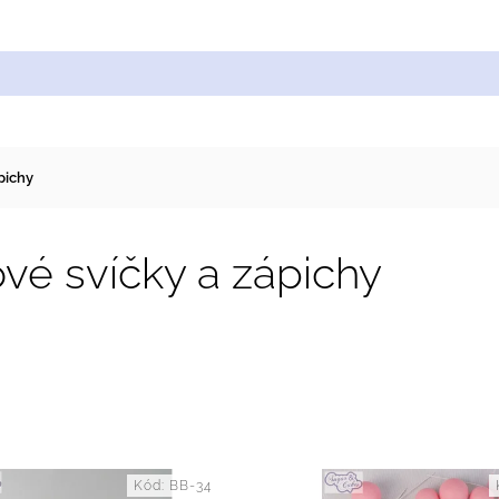
Cukrářské suroviny
Zdobení a barvy
Zach
pichy
vé svíčky a zápichy
dávanější
nější
Kód:
BB-34