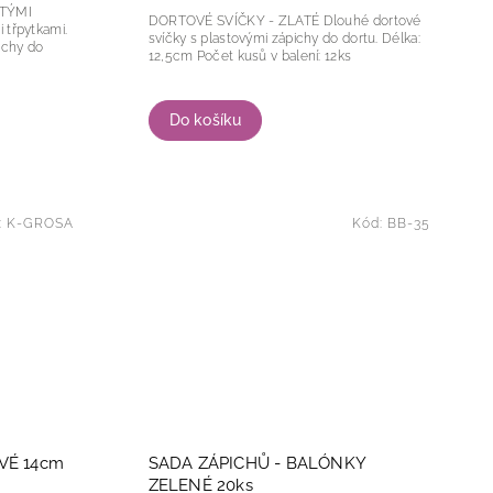
ATÝMI
DORTOVÉ SVÍČKY - ZLATÉ Dlouhé dortové
svíčky s plastovými zápichy do dortu. Délka:
ichy do
12,5cm Počet kusů v balení: 12ks
Do košíku
:
K-GROSA
Kód:
BB-35
VÉ 14cm
SADA ZÁPICHŮ - BALÓNKY
ZELENÉ 20ks