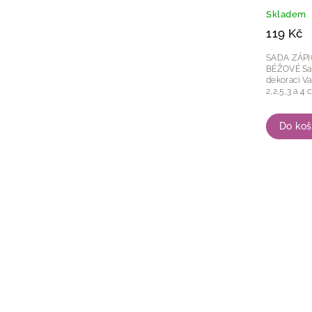
Skladem
119 Kč
SADA ZÁP
BÉŽOVÉ Sada zápichů ve tvaru balónků pro
dekoraci Vašeho dor
Do koš