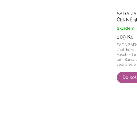
SADA ZÁ
ČERNÉ 4
Skladem
109 Kč
SADA ZÁPIC
zápichů ve 
Vašeho dortu. Průměry balónků: 2,2
cm Barva: černá Počet kusů v balení: 4 ks
Jedná se o 
Do koš