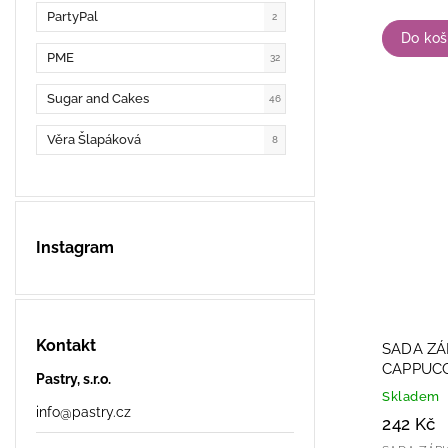
PartyPal
2
Do koš
PME
32
Sugar and Cakes
46
Věra Šlapáková
8
Instagram
Kontakt
SADA ZÁ
CAPPUCC
Pastry, s.r.o.
Skladem
info
@
pastry.cz
242 Kč