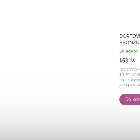
DORTOVÉ
BRONZOV
16ks
Skladem
153 Kč
DORTOVÉ S
TŘPYTKAMI Bílé svíčk
bronzovými třpytkam
jsou plastov
Do koš