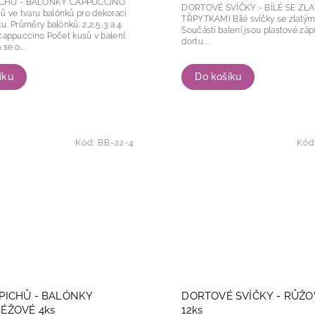
ICHŮ - BALÓNKY CAPPUCCINO
DORTOVÉ SVÍČKY - BÍLÉ SE ZL
ů ve tvaru balónků pro dekoraci
TŘPYTKAMI Bílé svíčky se zlatými třpytkami.
,5,3 a 4
Součástí balení jsou plastové záp
dortu....
ná se o...
íku
Do košíku
Kód:
BB-22-4
Kód
PICHŮ - BALÓNKY
DORTOVÉ SVÍČKY - RŮŽO
ÉŽOVÉ 4ks
12ks