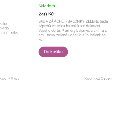
Skladem
249 Kč
SADA ZÁPICHŮ - BALÓNKY ZELENÉ Sada
zápichů ve tvaru balónků pro dekoraci
chy do
Vašeho dortu. Průměry balónků: 2,2,5,3 a 4
cm Barva: zelené Počet kusů v balení: 20
ks...
Do košíku
Kód:
FP301
Kód:
55ZO1019