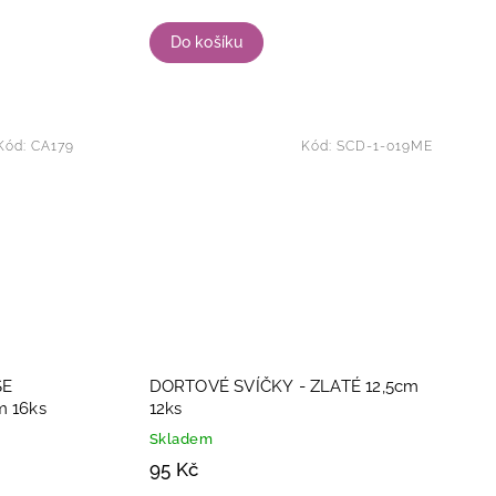
Do košíku
Kód:
CA179
Kód:
SCD-1-019ME
SE
DORTOVÉ SVÍČKY - ZLATÉ 12,5cm
 16ks
12ks
Skladem
95 Kč