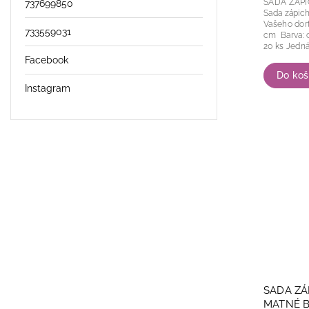
SADA ZÁP
737699850
Sada zápich
Vašeho dortu. Průměry balónků: 2,2
733559031
cm Barva: cappuccino Počet kusů v balení:
20 ks Jed
Facebook
Do koš
Instagram
SADA ZÁ
MATNÉ B