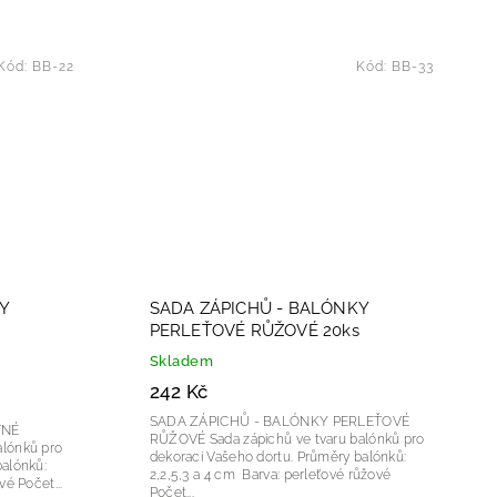
Kód:
BB-22
Kód:
BB-33
Y
SADA ZÁPICHŮ - BALÓNKY
PERLEŤOVÉ RŮŽOVÉ 20ks
Skladem
242 Kč
SADA ZÁPICHŮ - BALÓNKY PERLEŤOVÉ
TNÉ
RŮŽOVÉ Sada zápichů ve tvaru balónků pro
dekoraci Vašeho dortu. Průměry balónků:
2,2,5,3 a 4 cm Barva: perleťové růžové
2,2,5,3 a 4 cm Barva: matné béžové Počet...
Počet...