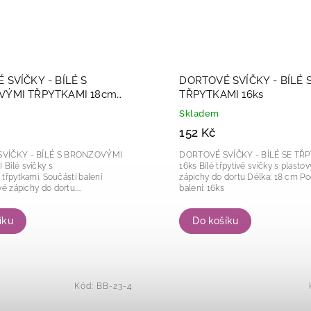
 SVÍČKY - BÍLÉ S
DORTOVÉ SVÍČKY - BÍLÉ 
ÝMI TŘPYTKAMI 18cm
TŘPYTKAMI 16ks
Skladem
152 Kč
VÍČKY - BÍLÉ S BRONZOVÝMI
DORTOVÉ SVÍČKY - BÍLÉ SE TŘ
y s
16ks Bílé třpytivé svíčky s plastovými
i. Součástí balení
zápichy do dortu Délka: 18 cm Počet kusů v
é zápichy do dortu....
balení: 16ks
íku
Do košíku
Kód:
BB-23-4