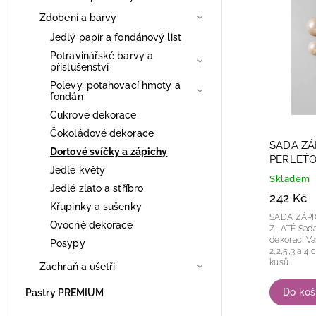
Nejdra
Zdobení a barvy
Abece
Jedlý papír a fondánový list
Potravinářské barvy a
příslušenství
Polevy, potahovací hmoty a
fondán
Cukrové dekorace
Čokoládové dekorace
SADA ZÁ
Dortové svíčky a zápichy
PERLEŤO
Jedlé květy
Skladem
Jedlé zlato a stříbro
242 Kč
Křupinky a sušenky
SADA ZÁPI
Ovocné dekorace
ZLATÉ Sada zápichů ve tvaru balónků pro
dekoraci Vašeho dor
Posypy
2,2,5,3 a 4 cm Barva: perleťové z
kusů...
Zachraň a ušetři
Do koš
Pastry PREMIUM