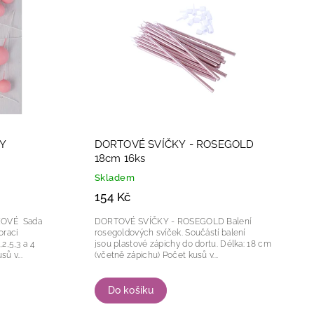
Y
DORTOVÉ SVÍČKY - ROSEGOLD
18cm 16ks
Skladem
154 Kč
 Sada
DORTOVÉ SVÍČKY - ROSEGOLD Balení
oraci
rosegoldových svíček. Součástí balení
jsou plastové zápichy do dortu. Délka: 18 cm
 Počet kusů v...
(včetně zápichu) Počet kusů v...
Do košíku