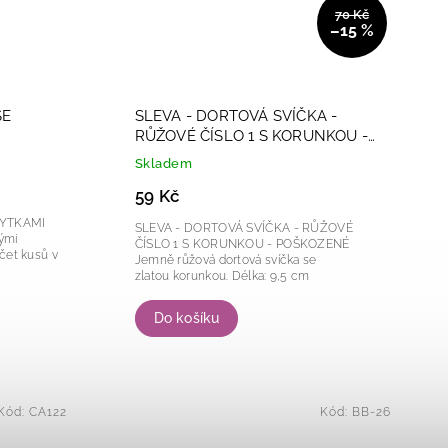
70 Kč
–15 %
SE
SLEVA - DORTOVÁ SVÍČKA -
RŮŽOVÉ ČÍSLO 1 S KORUNKOU -
POŠKOZENÉ
Skladem
59 Kč
PYTKAMI
SLEVA - DORTOVÁ SVÍČKA - RŮŽOVÉ
ČÍSLO 1 S KORUNKOU - POŠKOZENÉ
Jemně růžová dortová svíčka se
zlatou korunkou. Délka: 9,5 cm
Do košíku
Kód:
CA122
Kód:
BB-26