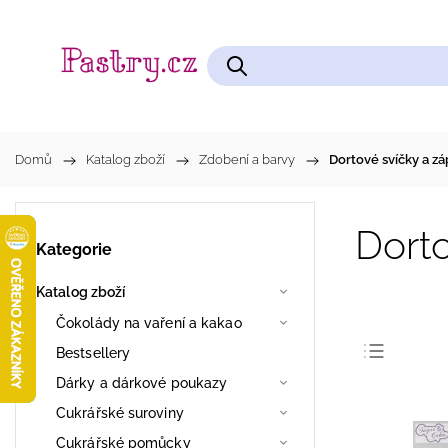
Čokolády na vaření a kakao
Cukrářské pomůcky
Domů
/
Katalog zboží
/
Zdobení a barvy
/
Dortové svíčky a zá
Dorto
Kategorie
Katalog zboží
Čokolády na vaření a kakao
Bestsellery
Dárky a dárkové poukazy
Nejpro
Cukrářské suroviny
Nejlev
Cukrářské pomůcky