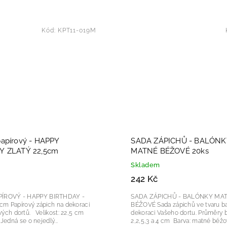
Kód:
KPT11-019M
apírový - HAPPY
SADA ZÁPICHŮ - BALÓNK
Y ZLATÝ 22,5cm
MATNÉ BÉŽOVÉ 20ks
Skladem
242 Kč
PÍROVÝ - HAPPY BIRTHDAY -
SADA ZÁPICHŮ - BALÓNKY MA
a dekoraci
BÉŽOVÉ Sada zápichů ve tvaru balónků pro
ů. Velikost: 22,5 cm
dekoraci Vašeho dortu. Průměry balónků:
Barva: zlatá Jedná se o nejedlý...