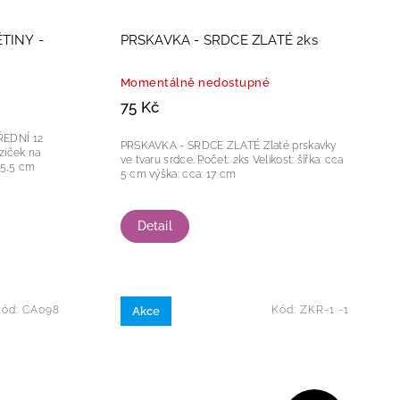
TINY -
PRSKAVKA - SRDCE ZLATÉ 2ks
Momentálně nedostupné
75 Kč
ŘEDNÍ 12
PRSKAVKA - SRDCE ZLATÉ Zlaté prskavky
ve tvaru srdce. Počet: 2ks Velikost: šířka: cca
5 cm výška: cca: 17 cm
Detail
Kód:
CA098
Kód:
ZKR-1 -1
Akce