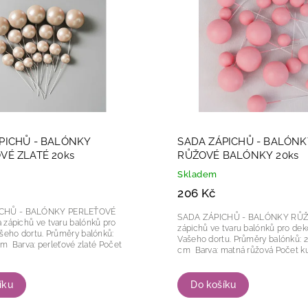
žší
dně
PICHŮ - BALÓNKY
SADA ZÁPICHŮ - BALÓNK
VÉ ZLATÉ 20ks
RŮŽOVÉ BALÓNKY 20ks
Skladem
206 Kč
CHŮ - BALÓNKY PERLEŤOVÉ
SADA ZÁPICHŮ - BALÓNKY RŮŽOVÉ
zápichů ve tvaru balónků pro dek
tu. Průměry balónků:
Vašeho dortu. Průměry balónků: 2,2,5,3 a 4
laté Počet
cm Barva: matná růžová
íku
Do košíku