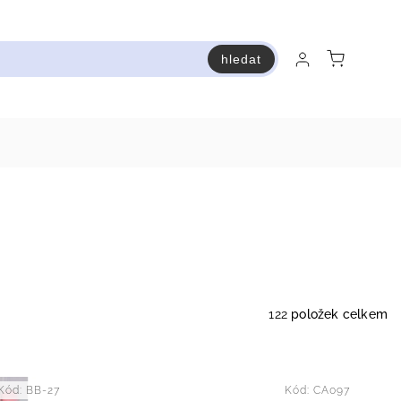
hledat
raň a ušetři
Bestsellery
Vstup do Pastry premium
122
položek celkem
Kód:
BB-27
Kód:
CA097