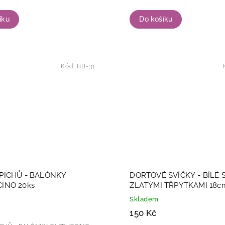
íku
Do košíku
Kód:
BB-31
PICHŮ - BALÓNKY
DORTOVÉ SVÍČKY - BÍLÉ 
INO 20ks
ZLATÝMI TŘPYTKAMI 18cm
Skladem
150 Kč