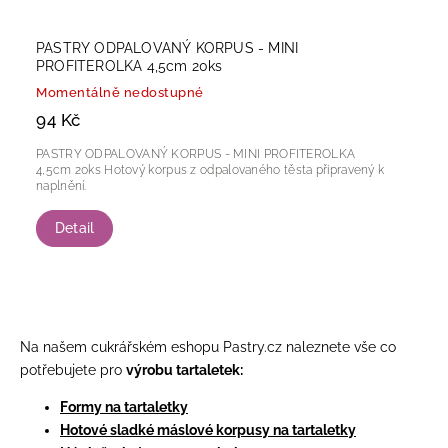
PASTRY ODPALOVANÝ KORPUS - MINI
PROFITEROLKA 4,5cm 20ks
Momentálně nedostupné
94 Kč
PASTRY ODPALOVANÝ KORPUS - MINI PROFITEROLKA
4,5cm 20ks Hotový korpus z odpalovaného těsta připravený k
naplnění.
Detail
Na našem cukrářském eshopu
Pastry.cz
naleznete vše co
potřebujete pro
výrobu tartaletek:
Formy na tartaletky
Hotové sladké máslové korpusy na tartaletky