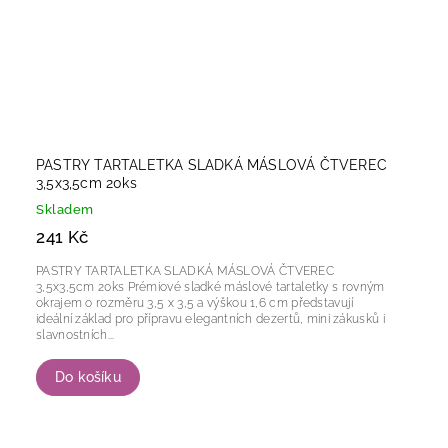
PASTRY TARTALETKA SLADKÁ MÁSLOVÁ ČTVEREC
3,5x3,5cm 20ks
Skladem
241 Kč
PASTRY TARTALETKA SLADKÁ MÁSLOVÁ ČTVEREC
3,5x3,5cm 20ks Prémiové sladké máslové tartaletky s rovným
okrajem o rozměru 3,5 x 3,5 a výškou 1,6 cm představují
ideální základ pro přípravu elegantních dezertů, mini zákusků i
slavnostních...
Do košíku