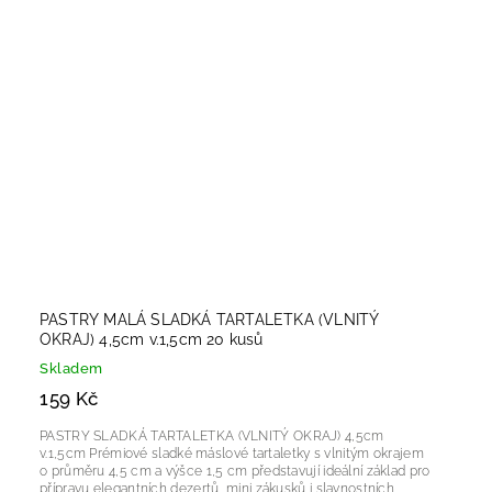
PASTRY MALÁ SLADKÁ TARTALETKA (VLNITÝ
OKRAJ) 4,5cm v.1,5cm 20 kusů
Skladem
159 Kč
PASTRY SLADKÁ TARTALETKA (VLNITÝ OKRAJ) 4,5cm
v.1,5cm Prémiové sladké máslové tartaletky s vlnitým okrajem
o průměru 4,5 cm a výšce 1,5 cm představují ideální základ pro
přípravu elegantních dezertů, mini zákusků i slavnostních