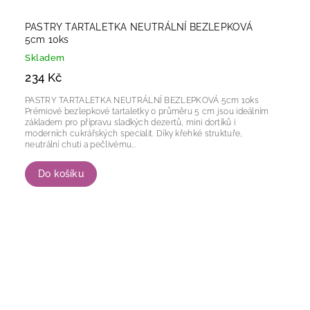
PASTRY TARTALETKA NEUTRÁLNÍ BEZLEPKOVÁ
5cm 10ks
Skladem
234 Kč
PASTRY TARTALETKA NEUTRÁLNÍ BEZLEPKOVÁ 5cm 10ks
Prémiové bezlepkové tartaletky o průměru 5 cm jsou ideálním
základem pro přípravu sladkých dezertů, mini dortíků i
moderních cukrářských specialit. Díky křehké struktuře,
neutrální chuti a pečlivému...
Do košíku