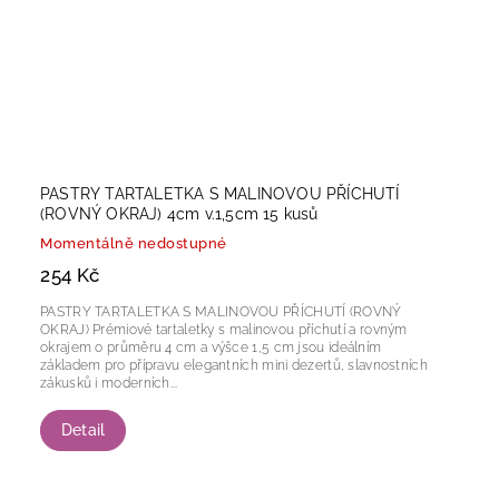
PASTRY TARTALETKA S MALINOVOU PŘÍCHUTÍ
(ROVNÝ OKRAJ) 4cm v.1,5cm 15 kusů
Momentálně nedostupné
254 Kč
PASTRY TARTALETKA S MALINOVOU PŘÍCHUTÍ (ROVNÝ
OKRAJ) Prémiové tartaletky s malinovou příchutí a rovným
okrajem o průměru 4 cm a výšce 1,5 cm jsou ideálním
základem pro přípravu elegantních mini dezertů, slavnostních
zákusků i moderních...
Detail