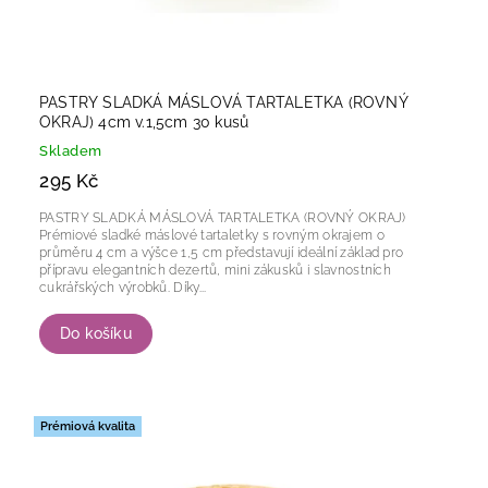
PASTRY SLADKÁ MÁSLOVÁ TARTALETKA (ROVNÝ
OKRAJ) 4cm v.1,5cm 30 kusů
Skladem
295 Kč
PASTRY SLADKÁ MÁSLOVÁ TARTALETKA (ROVNÝ OKRAJ)
Prémiové sladké máslové tartaletky s rovným okrajem o
průměru 4 cm a výšce 1,5 cm představují ideální základ pro
přípravu elegantních dezertů, mini zákusků i slavnostních
cukrářských výrobků. Díky...
Do košíku
Prémiová kvalita