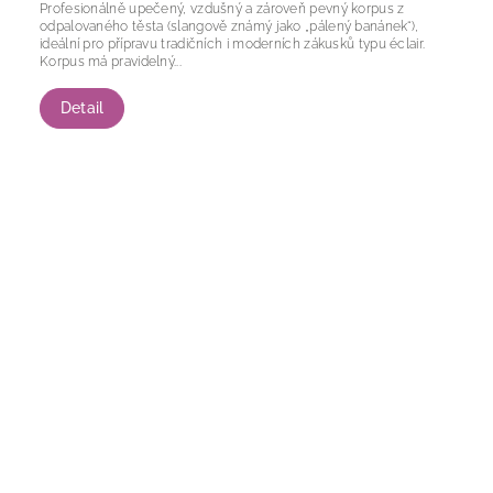
Profesionálně upečený, vzdušný a zároveň pevný korpus z
odpalovaného těsta (slangově známý jako „pálený banánek“),
ideální pro přípravu tradičních i moderních zákusků typu éclair.
Korpus má pravidelný...
Detail