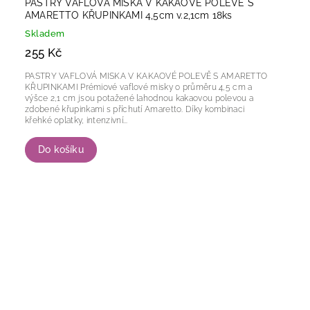
PASTRY VAFLOVÁ MISKA V KAKAOVÉ POLEVĚ S
AMARETTO KŘUPINKAMI 4,5cm v.2,1cm 18ks
Skladem
255 Kč
PASTRY VAFLOVÁ MISKA V KAKAOVÉ POLEVĚ S AMARETTO
KŘUPINKAMI Prémiové vaflové misky o průměru 4,5 cm a
výšce 2,1 cm jsou potažené lahodnou kakaovou polevou a
zdobené křupinkami s příchutí Amaretto. Díky kombinaci
křehké oplatky, intenzivní...
Do košíku