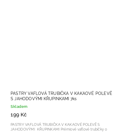
PASTRY VAFLOVÁ TRUBIČKA V KAKAOVÉ POLEVĚ
S JAHODOVÝMI KŘUPINKAMI 7ks
Skladem
199 Kč
PASTRY VAFLOVÁ TRUBIČKA V KAKAOVÉ POLEVĚ S
JAHODOVÝMI KŘUPINKAMI Prémiové vaflové trubičky o