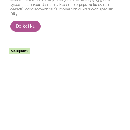
kakaové tartaletky s rovným okrajem o rozměru 3,5 x3,5 cm a
výšce 1,5 cm jsou ideálním základem pro přípravu luxusních
dezertů, čokoládových tartů i moderních cukrářských specialit.
Díky...
Do košíku
Bezlepkové