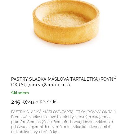
PASTRY SLADKÁ MÁSLOVÁ TARTALETKA (ROVNÝ
OKRAJ) 7cm v.1,8cm 10 kusů
Skladem
245 Kč
24,50 Kč / 1 ks
PASTRY SLADKÁ MÁSLOVÁ TARTALETKA (ROVNÝ OKRAJ)
Prémiové sladké máslové tartaletky s rovným okrajem o
průměru 8cm a výšce 1,8cm představují ideální základ pro
přípravu elegantních dezertů, mini zákusků i slavnostních
cukrářských výrobků. Díky...