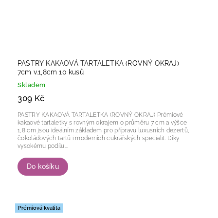
PASTRY KAKAOVÁ TARTALETKA (ROVNÝ OKRAJ)
7cm v.1,8cm 10 kusů
Skladem
309 Kč
PASTRY KAKAOVÁ TARTALETKA (ROVNÝ OKRAJ) Prémiové
kakaové tartaletky s rovným okrajem o průměru 7 cm a výšce
1,8 cm jsou ideálním základem pro přípravu luxusních dezertů,
čokoládových tartů i moderních cukrářských specialit. Díky
vysokému podílu...
Do košíku
Prémiová kvalita