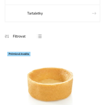
Tartaletky
Nejprodávanější
Nejlevnější
Prémiová kvalita
Nejdražší
Abecedně