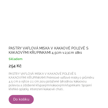
PASTRY VAFLOVÁ MISKA V KAKAOVÉ POLEVĚ S
KAKAOVÝMI KŘUPINKAMI 4,5cm v.2,1cm 18ks
Skladem
254 Kč
PASTRY VAFLOVÁ MISKA V KAKAOVÉ POLEVĚ S
KAKAOVÝMI KŘUPINKAMI Prémiové vaflové misky o průměru
4,5 cm a výšce 2,1 cm jsou potažené lahodnou kakaovou
polevou a zdobené křupavými kakaovými křupinkami. Spojení
křehké oplatky, intenzivní kakaové chuti...
Do košíku