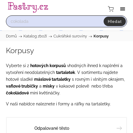
Hledat
Domů
/
Katalog zboží
/
Cukrářské suroviny
/
Korpusy
Korpusy
Vyberte si z
hotových
korpusů
vhodných ihned k naplnění a
vytvoření neodolatelných
tartaletek
. V sortimentu najdete
hotové sladké
máslové tartaletky
s rovným i vlnitým okrajem,
vaflové trubičky
a
misky
v kakaové polevě nebo třeba
čokoládové
mini květináčky.
V naši nabídce naleznete i
formy a ráfky na tartaletky
.
Odpalované těsto