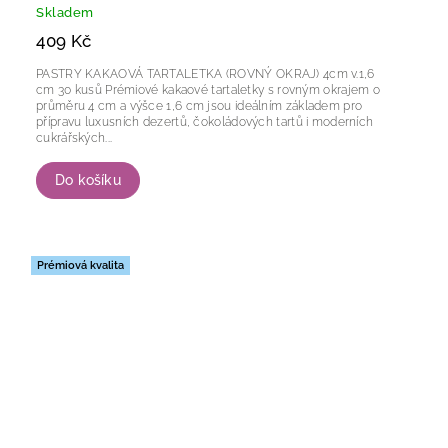
Skladem
409 Kč
PASTRY KAKAOVÁ TARTALETKA (ROVNÝ OKRAJ) 4cm v.1,6
cm 30 kusů Prémiové kakaové tartaletky s rovným okrajem o
průměru 4 cm a výšce 1,6 cm jsou ideálním základem pro
přípravu luxusních dezertů, čokoládových tartů i moderních
cukrářských...
Do košíku
Prémiová kvalita