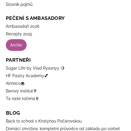
Slovník pojmů
PEČENÍ S AMBASADORY
Ambasadoři 2026
Recepty 2025
Archiv
PARTNEŘI
Sugar Life by Vlad Ryasnyy 🍋
HF Pastry Academy💕
Almeco🧁
Barový institut🥂
Ta naše točená🍦
BLOG
Back to school s Kristýnou Počárovskou
Domácí zmrzlina: kompletní průvodce od základu po sorbet