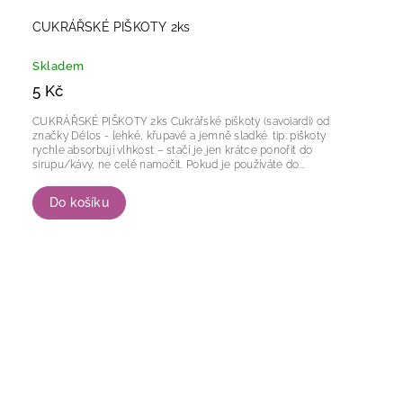
CUKRÁŘSKÉ PIŠKOTY 2ks
Skladem
5 Kč
CUKRÁŘSKÉ PIŠKOTY 2ks Cukrářské piškoty (savoiardi) od
značky Délos - lehké, křupavé a jemně sladké. tip: piškoty
rychle absorbují vlhkost – stačí je jen krátce ponořit do
sirupu/kávy, ne celé namočit. Pokud je používáte do...
Do košíku