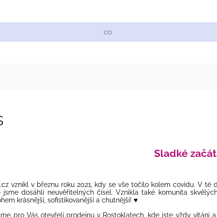
Cukrářské suroviny
Zdobení a barvy
Zach
s
Sladké začá
.cz vznikl v březnu roku 2021, kdy se vše točilo kolem covidu. V té 
 jsme dosáhli neuvěřitelných čísel. Vznikla také komunita skvělých
em krásnější, sofistikovanější a chutnější! ♥️
sme pro Vás otevřeli prodejnu v Rostoklatech, kde jste vždy vítáni