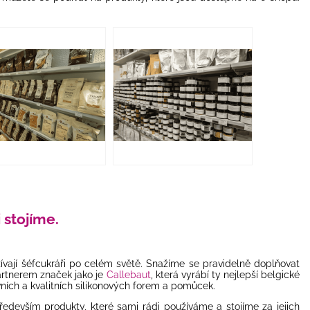
i stojíme.
ívají šéfcukráři po celém světě. Snažíme se pravidelně doplňovat
artnerem značek jako je
Callebaut
, která vyrábí ty nejlepší belgické
vních a kvalitních
silikonových forem
a pomůcek.
ředevším produkty, které sami rádi používáme a stojíme za jejich