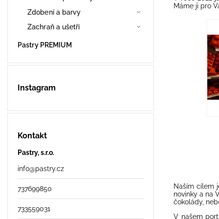
Máme ji pro V
Zdobení a barvy
Zachraň a ušetři
Pastry PREMIUM
Instagram
Kontakt
Pastry, s.r.o.
info
@
pastry.cz
Naším cílem j
737699850
novinky a na V
čokolády, neb
733559031
V našem portf