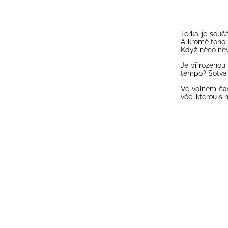
Terka je souč
A kromě toho m
Když něco neví
Je přirozenou 
tempo? Sotva 
Ve volném čas
věc, kterou s