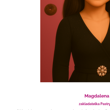
Magdalena
zakladatelka Pastry