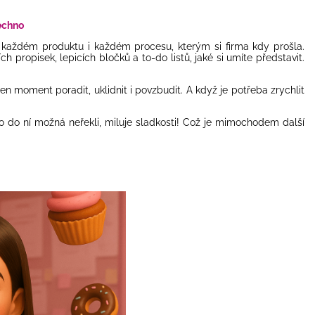
šechno
 každém produktu i každém procesu, kterým si firma kdy prošla.
propisek, lepicích bločků a to-do listů, jaké si umíte představit.
en moment poradit, uklidnit i povzbudit. A když je potřeba zrychlit
to do ní možná neřekli, miluje sladkosti! Což je mimochodem další