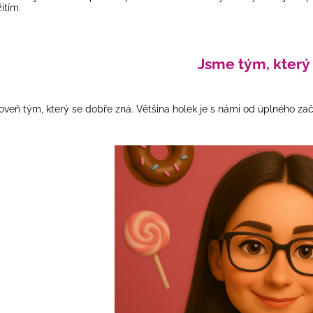
žitím.
Jsme tým, který 
oveň tým, který se dobře zná. Většina holek je s námi od úplného začá