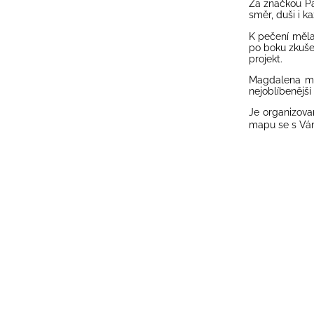
Za značkou
Pa
směr, duši i 
K pečení měla
po boku zkušen
projekt.
Magdalena mil
nejoblíbenější
Je organizova
mapu se s Vá