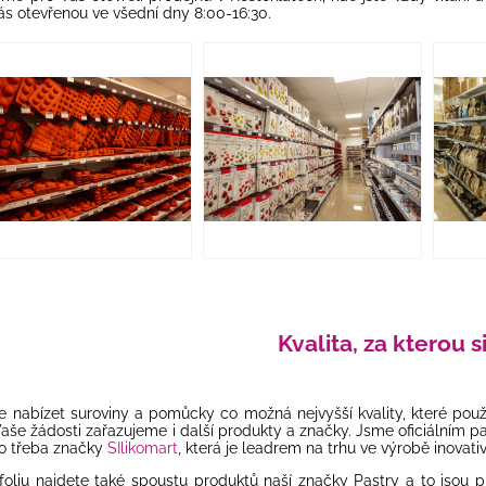
ás otevřenou ve všední dny 8:00-16:30.
Kvalita, za kterou s
e nabízet suroviny a pomůcky co možná nejvyšší kvality, které použ
aše žádosti zařazujeme i další produkty a značky. Jsme oficiálním p
o třeba značky
SIlikomart
, která je leadrem na trhu ve výrobě inovati
oliu najdete také spoustu produktů naší značky Pastry a to jsou p