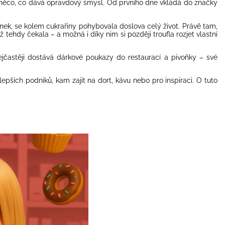
 něco, co dává opravdový smysl. Od prvního dne vkládá do značky
atínek, se kolem cukrařiny pohybovala doslova celý život. Právě tam,
 tehdy čekala – a možná i díky nim si později troufla rozjet vlastní
ejčastěji dostává dárkové poukazy do restaurací a pivoňky – své
pších podniků, kam zajít na dort, kávu nebo pro inspiraci. O tuto