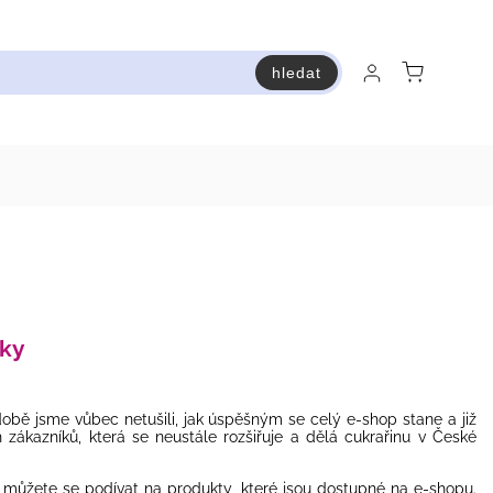
hledat
raň a ušetři
Bestsellery
Vstup do Pastry premium
tky
době jsme vůbec netušili, jak úspěšným se celý e-shop stane a již
 zákazníků, která se neustále rozšiřuje a dělá cukrařinu v České
 a můžete se podívat na produkty, které jsou dostupné na e-shopu.