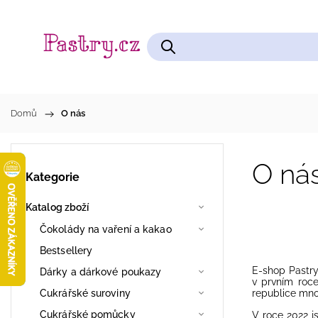
Čokolády na vaření a kakao
Cukrářské pomůcky
Domů
/
O nás
O ná
Kategorie
Katalog zboží
Čokolády na vaření a kakao
Bestsellery
E-shop Pastry
Dárky a dárkové poukazy
v prvním roce
Cukrářské suroviny
republice mnoh
Cukrářské pomůcky
V roce 2022 j