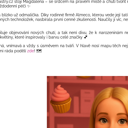
stry.cz
stojí Magdalena – se srdcem na pravém místě a chutí tvořit
každodenní péči ✨
 blízko už odmalička. Díky rodinné firmě
Almeco
, kterou vede její t
ých technoložek, nasbírala první cenné zkušenosti. Naučily ji víc, než
uje objevování nových chutí, a tak není divu, že k narozeninám n
 květiny, které inspirovaly i barvu celé značky 💕
ná, vnímavá a vždy s úsměvem na tváři. V hlavě nosí mapu těch nejle
mi ráda podělí
zde
!
🗺️