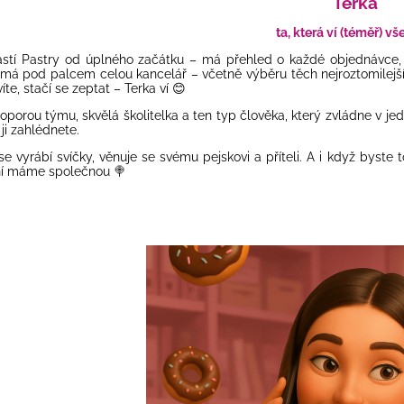
Terka
ta, která ví (téměř) v
ástí Pastry od úplného začátku – má přehled o každé objednávce,
á pod palcem celou kancelář – včetně výběru těch nejroztomilejších 
te, stačí se zeptat – Terka ví
😊
oporou týmu, skvělá školitelka a ten typ člověka, který zvládne v jed
ji zahlédnete.
e vyrábí svíčky, věnuje se svému pejskovi a příteli. A i když byste 
 ní máme společnou
🍭