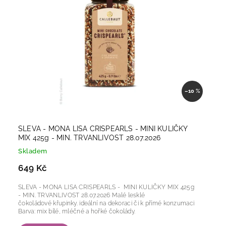
–10 %
SLEVA - MONA LISA CRISPEARLS - MINI KULIČKY
MIX 425g - MIN. TRVANLIVOST 28.07.2026
Skladem
649 Kč
SLEVA - MONA LISA CRISPEARLS - MINI KULIČKY MIX 425g
- MIN. TRVANLIVOST 28.07.2026 Malé lesklé
čokoládové křupinky. ideální na dekoraci či k přímé konzumaci
Barva: mix bílé, mléčné a hořké čokolády.