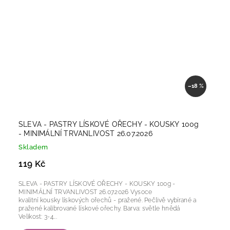
–18 %
SLEVA - PASTRY LÍSKOVÉ OŘECHY - KOUSKY 100g
- MINIMÁLNÍ TRVANLIVOST 26.07.2026
Skladem
119 Kč
SLEVA - PASTRY LÍSKOVÉ OŘECHY - KOUSKY 100g -
MINIMÁLNÍ TRVANLIVOST 26.07.2026 Vysoce
kvalitní kousky lískových ořechů - pražené. Pečlivě vybírané a
pražené kalibrované lískové ořechy. Barva: světle hnědá
Velikost: 3-4...