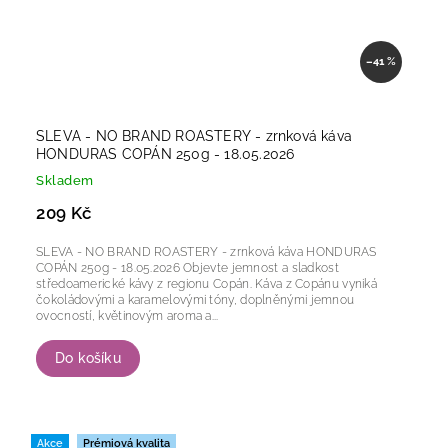
–41 %
SLEVA - NO BRAND ROASTERY - zrnková káva
HONDURAS COPÁN 250g - 18.05.2026
Skladem
209 Kč
SLEVA - NO BRAND ROASTERY - zrnková káva HONDURAS
COPÁN 250g - 18.05.2026 Objevte jemnost a sladkost
středoamerické kávy z regionu Copán. Káva z Copánu vyniká
čokoládovými a karamelovými tóny, doplněnými jemnou
ovocností, květinovým aroma a...
Do košíku
Akce
Prémiová kvalita