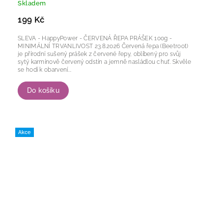
Skladem
199 Kč
SLEVA - HappyPower - ČERVENÁ ŘEPA PRÁŠEK 100g -
MINIMÁLNÍ TRVANLIVOST 23.8.2026 Červená řepa (Beetroot)
je přírodní sušený prášek z červené řepy, oblíbený pro svůj
sytý karmínově červený odstín a jemně nasládlou chuť. Skvěle
se hodí k obarvení...
Do košíku
Akce