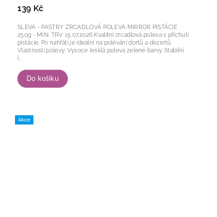
139 Kč
SLEVA - PASTRY ZRCADLOVÁ POLEVA MIRROR PISTÁCIE
250g - MIN. TRV. 15.07.2026 Kvalitní zrcadlová poleva s příchutí
pistácie. Po nahřátí je ideální na polévání dortů a dezertů.
Vlastnosti polevy: Vysoce lesklá poleva zelené barvy. Stabilní
i...
Do košíku
Akce