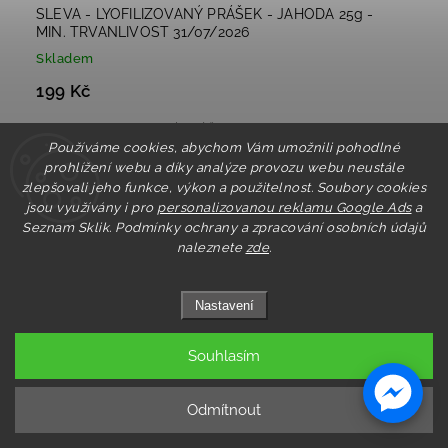
SLEVA - LYOFILIZOVANÝ PRÁŠEK - JAHODA 25g -
MIN. TRVANLIVOST 31/07/2026
Skladem
199 Kč
SLEVA - LYOFILIZOVANÝ PRÁŠEK - JAHODA 25g - MIN.
TRVANLIVOST 31/07/2026 Ideální k dekoraci dezertů, kelímků,
Používáme cookies, abychom Vám umožnili pohodlné
müsli apod.. Lyofilizace: Je proces, při kterém produkt suší
prohlížení webu a díky analýze provozu webu neustále
mrazem. Plody jsou nejdříve šokově zamraženy a...
zlepšovali jeho funkce, výkon a použitelnost. Soubory cookies
jsou využívány i pro
personalizovanou reklamu Google Ads
a
Do košíku
Seznam Sklik.
Podmínky ochrany a zpracování osobních údajů
naleznete
zde
.
Nastavení
Akce
Souhlasím
Odmítnout