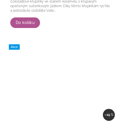
čokoládové křupinky ve slaném karamelu s křupavým
opečeným sušenkovým jádrem. Díky těmto křupinkám rychle
a jednoduše ozdobíte Vaše...
Do košíku
Akce
–25 %