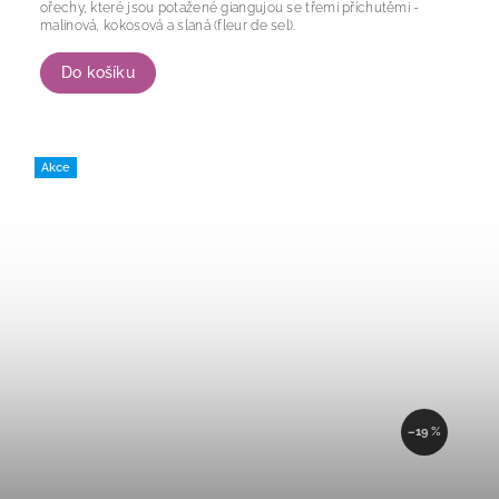
ořechy, které jsou potažené giangujou se třemi příchutěmi -
malinová, kokosová a slaná (fleur de sel).
Do košíku
Akce
–19 %