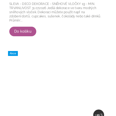
SLEVA - DECO DEKORACE - SNĚHOVÉ VLOČKY 1g - MIN.
TRVANLIVOST 31.07.2026 Jedlá dekorace ve tvaru modrých
sněhových vloček. Dekoraci můžete použít např. na
zdobení dortů, cupcakes, sušenek, čokolády nebo také drinků.
Průměr:...
Do košíku
Akce
–45 %