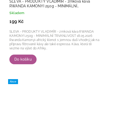
SLEVA - PRODUKTY VLADIMÍR - zrnková káva
RWANDA KAMONYI 250g - MINIMÁLNÍ
TRVANLIVOST 18.05.2026
Skladem
199 Kč
SLEVA - PRODUKTY VLADIMÍR - zrnková káva RWANDA
KAMONYI 250g - MINIMÁLNÍ TRVANLIVOST 18.05.2026
Rwanda Kamonyi-africký klenot s jemnou duší vhodný jak na
přípravu filtrované kávy ale také espressa. Káva, která tě
vezme na výlet do Afriky...
Do košíku
Akce