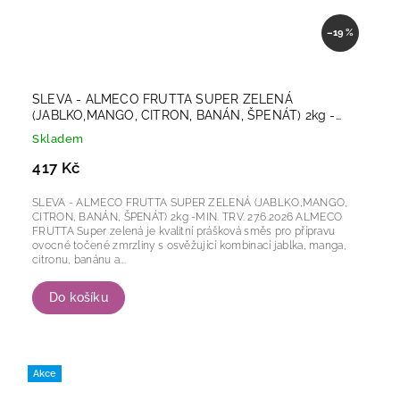
–19 %
SLEVA - ALMECO FRUTTA SUPER ZELENÁ
(JABLKO,MANGO, CITRON, BANÁN, ŠPENÁT) 2kg -
MIN. TRV. 27.6.2026
Skladem
417 Kč
SLEVA - ALMECO FRUTTA SUPER ZELENÁ (JABLKO,MANGO,
CITRON, BANÁN, ŠPENÁT) 2kg -MIN. TRV. 27.6.2026 ALMECO
FRUTTA Super zelená je kvalitní prášková směs pro přípravu
ovocné točené zmrzliny s osvěžující kombinací jablka, manga,
citronu, banánu a...
Do košíku
Akce