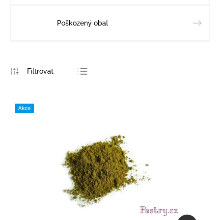
Poškozený obal
Nejprodávanější
Nejlevnější
Akce
Nejdražší
Abecedně