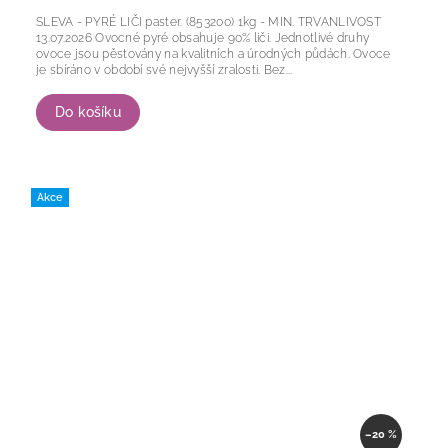
SLEVA - PYRÉ LIČI paster. (853200) 1kg - MIN. TRVANLIVOST
13.07.2026 Ovocné pyré obsahuje 90% liči. Jednotlivé druhy
ovoce jsou pěstovány na kvalitních a úrodných půdách. Ovoce
je sbíráno v období své nejvyšší zralosti. Bez...
Do košíku
Akce
–20 %