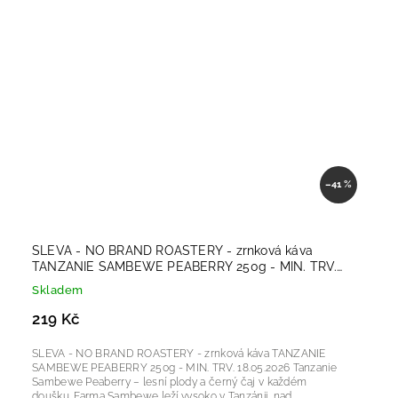
–41 %
SLEVA - NO BRAND ROASTERY - zrnková káva
TANZANIE SAMBEWE PEABERRY 250g - MIN. TRV.
18.05.2026
Skladem
219 Kč
SLEVA - NO BRAND ROASTERY - zrnková káva TANZANIE
SAMBEWE PEABERRY 250g - MIN. TRV. 18.05.2026 Tanzanie
Sambewe Peaberry – lesní plody a černý čaj v každém
doušku. Farma Sambewe leží vysoko v Tanzánii, nad