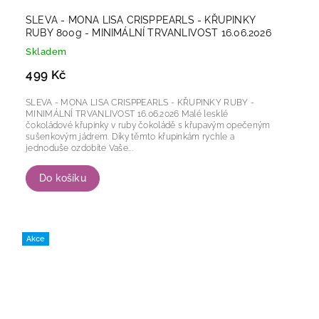
SLEVA - MONA LISA CRISPPEARLS - KŘUPINKY
RUBY 800g - MINIMÁLNÍ TRVANLIVOST 16.06.2026
Skladem
499 Kč
SLEVA - MONA LISA CRISPPEARLS - KŘUPINKY RUBY -
MINIMÁLNÍ TRVANLIVOST 16.06.2026 Malé lesklé
čokoládové křupinky v ruby čokoládě s křupavým opečeným
sušenkovým jádrem. Díky těmto křupinkám rychle a
jednoduše ozdobíte Vaše...
Do košíku
Akce