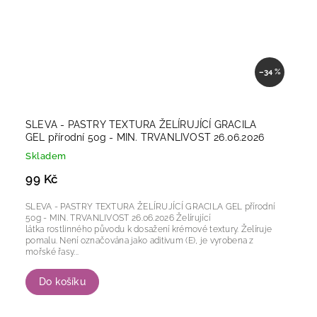
–34 %
SLEVA - PASTRY TEXTURA ŽELÍRUJÍCÍ GRACILA
GEL přírodní 50g - MIN. TRVANLIVOST 26.06.2026
Skladem
99 Kč
SLEVA - PASTRY TEXTURA ŽELÍRUJÍCÍ GRACILA GEL přírodní
50g - MIN. TRVANLIVOST 26.06.2026 Želírující
látka rostlinného původu k dosažení krémové textury. Želíruje
pomalu. Není označována jako aditivum (E), je vyrobena z
mořské řasy...
Do košíku