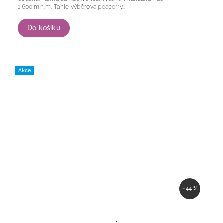
1 600 m n.m. Tahle výběrová peaberry...
Do košíku
Akce
–44 %