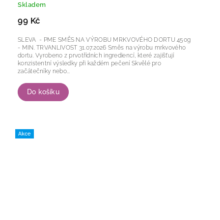
Skladem
99 Kč
SLEVA - PME SMĚS NA VÝROBU MRKVOVÉHO DORTU 450g
- MIN. TRVANLIVOST 31.07.2026 Směs na výrobu mrkvového
dortu. Vyrobeno z prvotřídních ingrediencí, které zajišťují
konzistentní výsledky při každém pečení Skvělé pro
začátečníky nebo...
Do košíku
Akce