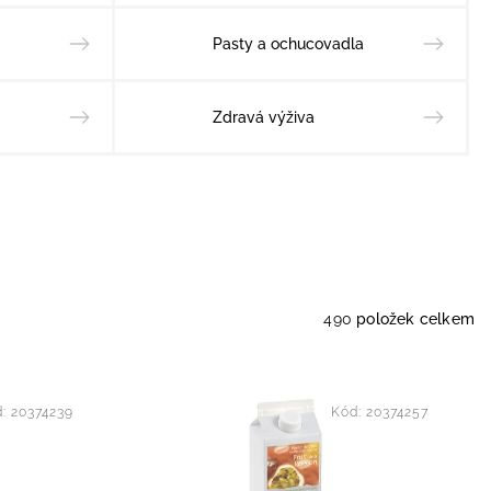
Pasty a ochucovadla
Zdravá výživa
490
položek celkem
d:
20374239
Kód:
20374257