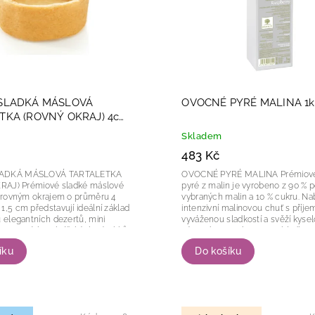
 SLADKÁ MÁSLOVÁ
OVOCNÉ PYRÉ MALINA 1k
TKA (ROVNÝ OKRAJ) 4cm
0 kusů
Skladem
483 Kč
LADKÁ MÁSLOVÁ TARTALETKA
OVOCNÉ PYRÉ MALINA Prémiové ovocné
adké máslové
pyré z malin je vyrobeno z 90 % p
s rovným okrajem o průměru 4
vybraných malin a 10 % cukru. Nab
1,5 cm představují ideální základ
intenzivní malinovou chuť s příj
u elegantních dezertů, mini
vyváženou sladkostí a svěží kyselo
lavnostních cukrářských výrobků.
výrazné ovocné aroma a hladkou
sametovou konzistenci,...
íku
Do košíku