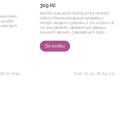
309 Kč
PASTRY KAKAOVÁ TARTALETKA (ROVNÝ
OKRAJ) Prémiové kakaové tartaletky s
 použité
rovným okrajem o průměru 7 cm a výšce 1,8
cm jsou ideálním základem pro přípravu
luxusních dezertů, čokoládových tartů i
moderních cukrářských specialit. Díky
vysokému podílu...
Do košíku
-38-E0-D94
Kód:
70-30-38-E4-U71