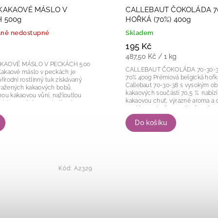
KAKAOVÉ MÁSLO V
CALLEBAUT ČOKOLÁDA 70
 500g
HOŘKÁ (70%) 400g
ně nedostupné
Skladem
195 Kč
487,50 Kč / 1 kg
AKAOVÉ MÁSLO V PECKÁCH 500
CALLEBAUT ČOKOLÁDA 70-30-
70% 400g Prémiová belgická hořká čokoláda
řírodní rostlinný tuk získávaný
Callebaut 70-30-38 s vysokým 
pražených kakaových bobů.
kakaových součástí 70,5 % nabízí 
ou kakaovou vůní, nažloutlou
kakaovou chuť, výrazné aroma a 
rokým využitím v cukrářství,
vyváženou hořkost. Díky formě pra
..
Do košíku
Kód:
A2329