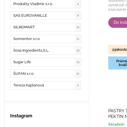
vybraného 
Produkty Vladimír s.r.o.
4
sametově sl
intenzivní
krémovou ko
SAS EUROVANILLE
8
přípravu kré
Do koš
SILIKOMART
22
Sonnentor s.r.o.
11
@jakovb
Sosa Ingredients,S.L.
23
Prémi
Sugar Life
23
kvali
ŠUFAN s.r.o.
21
Tereza Kaplanová
5
PASTRY 
Instagram
PEKTIN 
Skladem