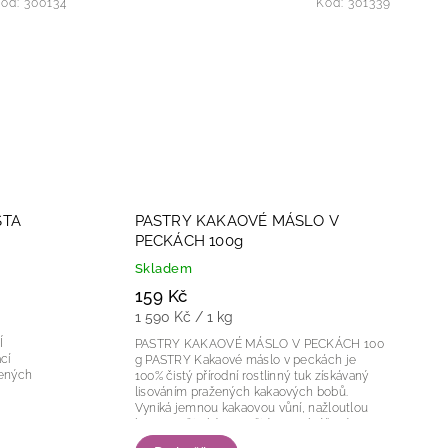
ód:
300134
Kód:
301339
STA
PASTRY KAKAOVÉ MÁSLO V
PECKÁCH 100g
Skladem
159 Kč
1 590 Kč / 1 kg
Í
PASTRY KAKAOVÉ MÁSLO V PECKÁCH 100
g PASTRY Kakaové máslo v peckách je
žených
100% čistý přírodní rostlinný tuk získávaný
lisováním pražených kakaových bobů.
Vyniká jemnou kakaovou vůní, nažloutlou
barvou a širokým využitím v cukrářství,
čokoládové...