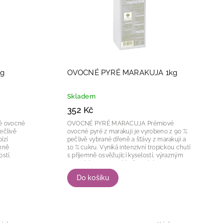
g
OVOCNÉ PYRÉ MARAKUJA 1kg
Skladem
352 Kč
OVOCNÉ PYRÉ MARACUJA Prémiové
ečlivě
ovocné pyré z marakuji je vyrobeno z 90 %
ízí
pečlivě vybrané dřeně a šťávy z marakuji a
emně
10 % cukru. Vyniká intenzivní tropickou chutí
stí,
s příjemně osvěžující kyselostí, výrazným
,
exotickým aroma a hladkou, lehce
tekutější...
Do košíku