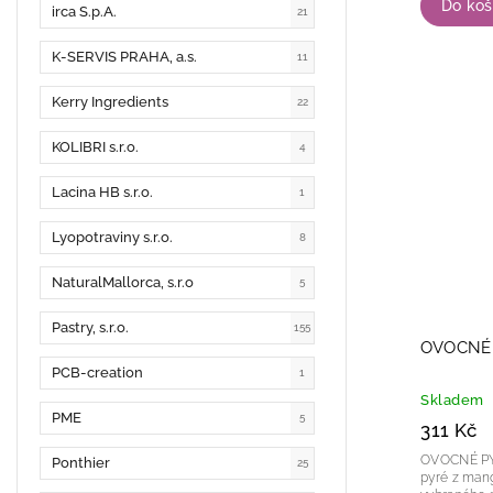
Do koš
irca S.p.A.
21
K-SERVIS PRAHA, a.s.
11
Kerry Ingredients
22
KOLIBRI s.r.o.
4
Lacina HB s.r.o.
1
Lyopotraviny s.r.o.
8
NaturalMallorca, s.r.o
5
Pastry, s.r.o.
155
OVOCNÉ 
PCB-creation
1
Skladem
PME
5
311 Kč
OVOCNÉ PYRÉ MAN
Ponthier
25
pyré z mang