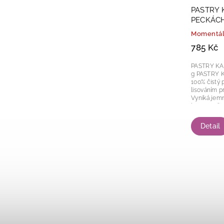
PASTRY 
PECKÁCH
Momentál
785 Kč
PASTRY K
g PASTRY Kakaové máslo v peckách je
100% čistý p
lisováním 
Vyniká jemn
barvou a ši
čokoládové.
Detail