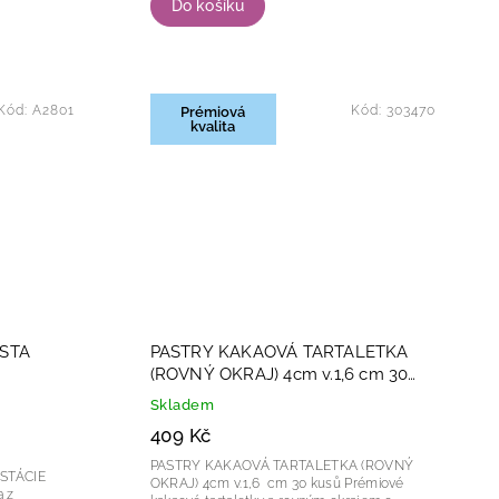
Do košíku
Kód:
A2801
Kód:
303470
Prémiová
kvalita
STA
PASTRY KAKAOVÁ TARTALETKA
(ROVNÝ OKRAJ) 4cm v.1,6 cm 30
kusů
Skladem
409 Kč
PASTRY KAKAOVÁ TARTALETKA (ROVNÝ
STÁCIE
OKRAJ) 4cm v.1,6 cm 30 kusů Prémiové