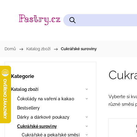
Čokolády na vaření a kakao
Cukrářské pomůcky
Domů
/
Katalog zboží
/
Cukrářské suroviny
Cukr
Kategorie
Katalog zboží
Vyberte si kva
Čokolády na vaření a kakao
různé směsi p
Bestsellery
Dárky a dárkové poukazy
Cukrářské suroviny
Cukrářské a pekařské směsi