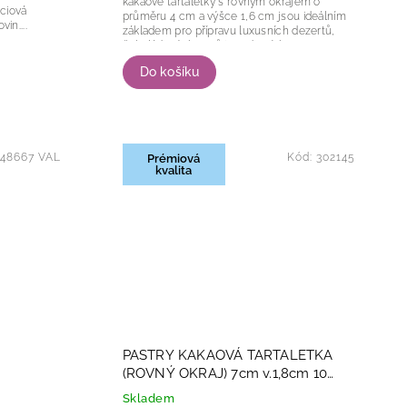
kakaové tartaletky s rovným okrajem o
průměru 4 cm a výšce 1,6 cm jsou ideálním
in....
základem pro přípravu luxusních dezertů,
čokoládových tartů i moderních
cukrářských...
Do košíku
48667 VAL
Kód:
302145
Prémiová
kvalita
PASTRY KAKAOVÁ TARTALETKA
(ROVNÝ OKRAJ) 7cm v.1,8cm 10
kusů
Skladem