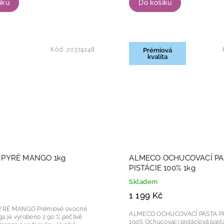
íku
Do košíku
Kód:
20374248
Prémiová
kvalita
PYRÉ MANGO 1kg
ALMECO OCHUCOVACÍ PA
PISTÁCIE 100% 1kg
Skladem
1 199 Kč
GO Prémiové ovocné
ALMECO OCHUCOVACÍ PASTA PI
a je vyrobeno z 90 % pečlivě
100% Ochucovací pistáciová pasta z