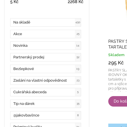
5
Kč
2268
Kč
Na skladě
450
Akce
25
PASTRY
Novinka
14
TARTALE
v.1,5cm 3
Skladem
Partnerský prodej
52
295 Kč
Bezlepkové
19
PASTRY S
(ROVNÝ OKRAJ) Prémiové sl
tartaletky 
Zaslání na vlastní odpovědnost
23
cm a výšce 
pro příprav
Cukrářská abeceda
5
zákusků i s
Díky...
Do koš
Tip na dárek
35
@jakovbavlnce
8
Prémiová kvalita
74