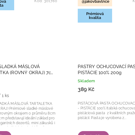
Kód:
301780
K
ová
@jakovbavlnce
ta
Prémiová
kvalita
 SLADKÁ MÁSLOVÁ
PASTRY OCHUCOVACÍ PA
TKA (ROVNÝ OKRAJ) 7cm
PISTÁCIE 100% 200g
0 kusů
Skladem
389 Kč
 1 ks
PISTÁCIOVÁ PASTA OCHUCOVAC
LADKÁ MÁSLOVÁ TARTALETKA
- PISTÁCIE 100% Italská ochucovací
adké máslové
pistáciová pasta z kvalitních pra
 s rovným okrajem o průměru 8cm
pistácií. Pasta je vyrobena z...
cm představují ideální základ pro
egantních dezertů, mini zákusků i
h cukrářských výrobků. Díky...