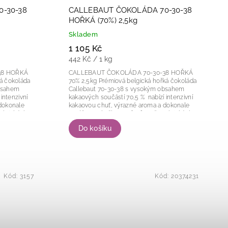
-30-38
CALLEBAUT ČOKOLÁDA 70-30-38
HOŘKÁ (70%) 2,5kg
Skladem
1 105 Kč
442 Kč / 1 kg
38 HOŘKÁ
CALLEBAUT ČOKOLÁDA 70-30-38 HOŘKÁ
70% 2,5kg Prémiová belgická hořká čokoláda
obsahem
Callebaut 70-30-38 s vysokým obsahem
intenzivní
kakaových součástí 70,5 % nabízí intenzivní
dokonale
kakaovou chuť, výrazné aroma a dokonale
ktických...
vyváženou hořkost. Díky formě praktických...
Do košíku
Kód:
3157
Kód:
20374231