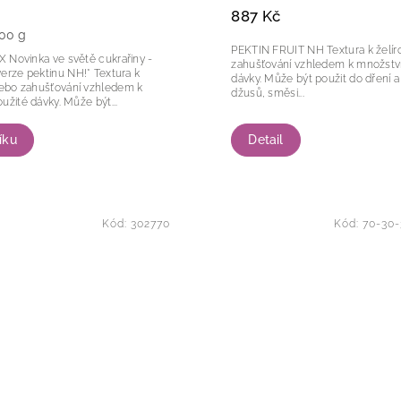
887 Kč
100 g
PEKTIN FRUIT NH Textura k želírování nebo
řiny -
zahušťování vzhledem k množství
e pektinu NH!* Textura k
dávky. Může být použit do dření a ovocných
nebo zahušťování vzhledem k
džusů, směsi...
množství použité dávky. Může být...
íku
Detail
Kód:
302770
Kód:
70-30