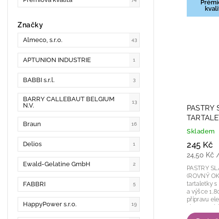
Prémi
kvali
Značky
Almeco, s.r.o.
43
APTUNION INDUSTRIE
1
BABBI s.r.l.
3
BARRY CALLEBAUT BELGIUM
13
N.V.
PASTRY
TARTALE
Braun
16
v.1,8cm 1
Skladem
245 Kč
Delios
1
24,50 Kč /
Ewald-Gelatine GmbH
2
PASTRY S
(ROVNÝ OKRAJ) Prémiové sl
tartaletky
FABBRI
5
a výšce 1,8
přípravu el
HappyPower s.r.o.
19
slavnostníc