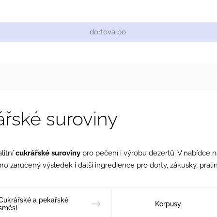
Cukrářské suroviny
Zdobení a barvy
Zach
ářské suroviny
litní
cukrářské suroviny
pro pečení i výrobu dezertů. V nabídce 
ro zaručený výsledek i další ingredience pro dorty, zákusky, pralin
Cukrářské a pekařské
Korpusy
směsi