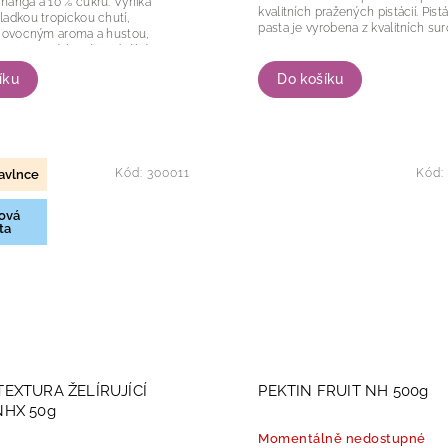
manga a 10 % cukru. Vyniká
kvalitních pražených pistácií. Pistáciová
adkou tropickou chutí,
pasta je vyrobena z kvalitních surov
m ovocným aroma a hustou,
nzistencí, která je ideální pro
mů,...
íku
Do košíku
Kód:
300011
Kód:
avlnce
ová
ta
TEXTURA ŽELÍRUJÍCÍ
PEKTIN FRUIT NH 500g
NHX 50g
Momentálně nedostupné