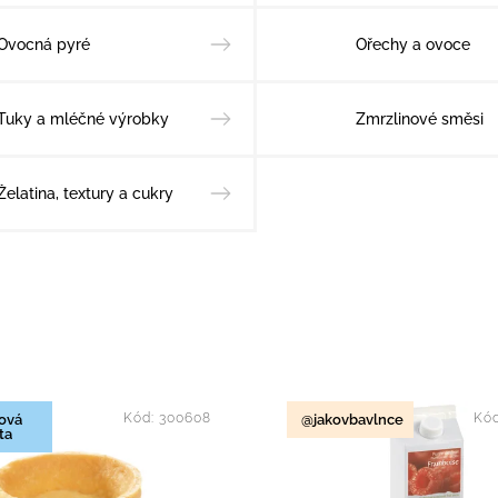
Ovocná pyré
Ořechy a ovoce
Tuky a mléčné výrobky
Zmrzlinové směsi
Želatina, textury a cukry
dávanější
nější
Kód:
300608
Kó
ová
@jakovbavlnce
žší
ta
dně