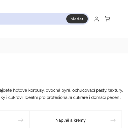
hledat
raň a ušetři
Bestsellery
Vstup do Pastry premium
najdete
hotové korpusy
,
ovocná pyré
,
ochucovací pasty
,
textury
,
ky i cukroví. Ideální pro profesionální cukráře i domácí pečení.
Náplně a krémy