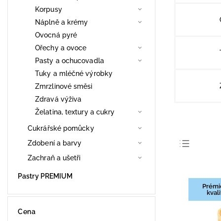
Korpusy
Náplně a krémy
Ovocná pyré
Ořechy a ovoce
Pasty a ochucovadla
Tuky a mléčné výrobky
Zmrzlinové směsi
Zdravá výživa
Želatina, textury a cukry
Cukrářské pomůcky
Zdobení a barvy
Zachraň a ušetři
Nejpro
Nejlev
Pastry PREMIUM
Prémi
Nejdra
kvali
Abece
Cena