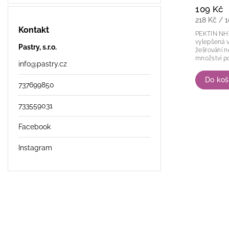
109 Kč
218 Kč / 
Kontakt
PEKTIN NHX Novinka ve světě cukra
vylepšená verz
Pastry, s.r.o.
želírování 
info
@
pastry.cz
Do koš
737699850
733559031
Facebook
Instagram