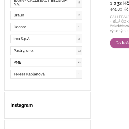
BARRY CALLEBAUT BELGIUM
1 232 Kč
5
N.V.
492,80 Kč
Braun
2
CALLEBAU
- BÍLÁ ČOK
čokoládová 
Decora
1
irca S.p.A.
2
Do koš
Pastry, s.r.o.
22
PME
12
Tereza Kaplanová
1
Instagram