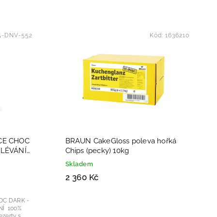
5-DNV-552
Kód:
1636210
CE CHOC
BRAUN CakeGloss poleva hořká
OLÉVÁNÍ
Chips (pecky) 10kg
Skladem
2 360 Kč
OC DARK -
00%
ezerty s