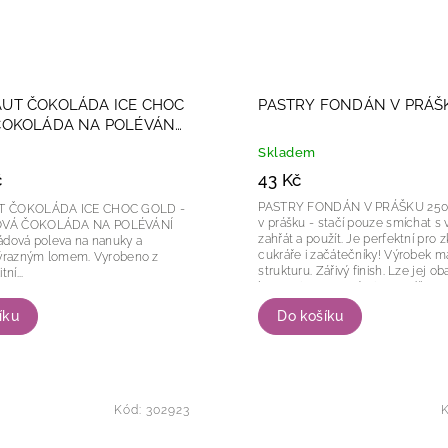
UT ČOKOLÁDA ICE CHOC
PASTRY FONDÁN V PRÁŠ
ČOKOLÁDA NA POLÉVÁNÍ
Skladem
č
43 Kč
PASTRY FONDÁN V PRÁŠKU 250g Fond
T ČOKOLÁDA ICE CHOC GOLD -
v prášku - stačí pouze smíchat s
VÁ ČOKOLÁDA NA POLÉVÁNÍ
zahřát a použít. Je perfektní pro
ádová poleva na nanuky a
cukráře i začátečníky! Výrobek má jemnou
zným lomem. Vyrobeno z
strukturu. Zářivý finish. Lze jej obarvit
ní...
barvami rozpust
íku
Do košíku
Kód:
302923