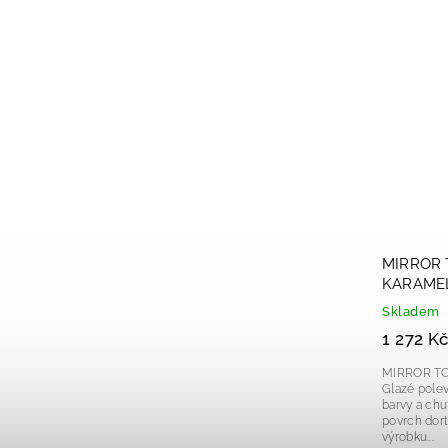
MIRROR 
KARAMEL
Skladem
1 272 Kč
MIRROR T
Glazé pole
barvy a chuti 
povrch dortu či 
výrobku...