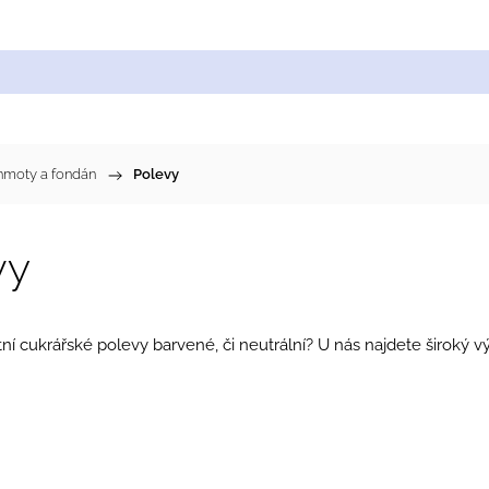
Cukrářské suroviny
Zdobení a barvy
Zach
 hmoty a fondán
/
Polevy
vy
tní cukrářské polevy barvené, či neutrální? U nás najdete široký 