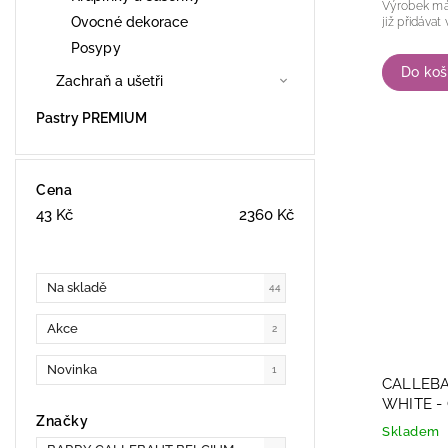
Výrobek má jemn
Ovocné dekorace
již přidávat 
Posypy
Do koš
Zachraň a ušetři
Pastry PREMIUM
Cena
43
Kč
2360
Kč
Na skladě
44
Akce
2
Novinka
1
CALLEBA
WHITE -
Značky
POLÉVÁN
Skladem