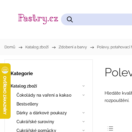
Čokolády na vaření a kakao
Cukrářské pomůcky
Domů
/
Katalog zboží
/
Zdobení a barvy
/
Polevy, potahovací
Pole
Kategorie
Katalog zboží
Hledáte kvali
Čokolády na vaření a kakao
rozpouštění.
Bestsellery
Dárky a dárkové poukazy
Cukrářské suroviny
Cukrářské pomůcky