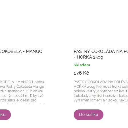
ČOKOBELA - MANGO
PASTRY ČOKOLÁDA NA P
- HOŘKÁ 250g
Skladem
176 Kč
BELA - MANGO Hotová
PASTRY ČOKOLÁDA NA POLÉVÁN
leva Pastry Čokobela Mango
HOŘKÁ 250g Prémiová hořká čokoládová
nzivní mango chutí, hladkou
poleva Pastry je vyrobena z kvalit
snadným použitím. Díky své
čokolády a vyniká intenzivní kaka
zistenci je ideální pro
výrazným lomem a hladkou textur
ní cukrářské využití i domácí
vysokému obsahu kakaového más
přípravu dezertů. Pro...
perfektně...
íku
Do košíku