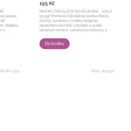
195 Kč
Í -
PASTRY ČOKOLÁDA NA POLÉVÁNÍ - GOLD
(250g) Prémiová čokoládová poleva Pastry
ické
Gold je vyrobena z kvalitní belgické
em, hladkou
karamelizované bílé čokolády a vyniká
ím v
výrazným lomem, sametovou texturou a
kakaového
jemně karamelovou chutí. Díky vysoké
fluiditě je ideální...
Do košíku
-RUBY-552
Kód:
302930