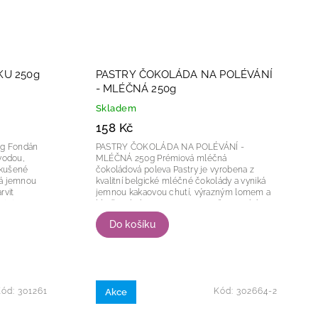
KU 250g
PASTRY ČOKOLÁDA NA POLÉVÁNÍ
- MLÉČNÁ 250g
Skladem
158 Kč
án
PASTRY ČOKOLÁDA NA POLÉVÁNÍ -
 vodou,
MLÉČNÁ 250g Prémiová mléčná
 zkušené
čokoládová poleva Pastry je vyrobena z
kvalitní belgické mléčné čokolády a vyniká
jemnou kakaovou chutí, výrazným lomem a
nými ve vodě. Lze jej...
hladkou krémovou texturou. Díky vysokému
obsahu kakaového másla se...
Do košíku
Kód:
301261
Kód:
302664-2
Akce