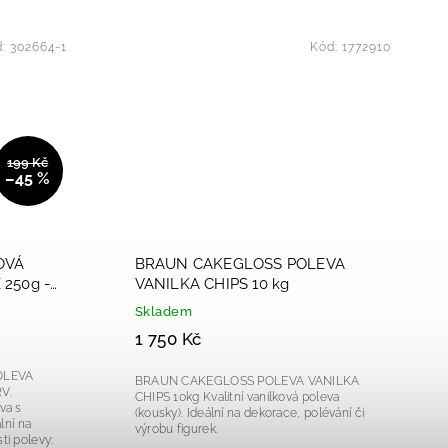
d:
302664-1
Kód:
1772910
199 Kč
–45 %
OVÁ
BRAUN CAKEGLOSS POLEVA
 250g -
VANILKA CHIPS 10 kg
Skladem
1 750 Kč
OLEVA
BRAUN CAKEGLOSS POLEVA VANILKA
V.
CHIPS 10kg Kvalitní vanilková poleva
(kousky). Ideální na dekorace, polévání či
ální na
výrobu figurek.