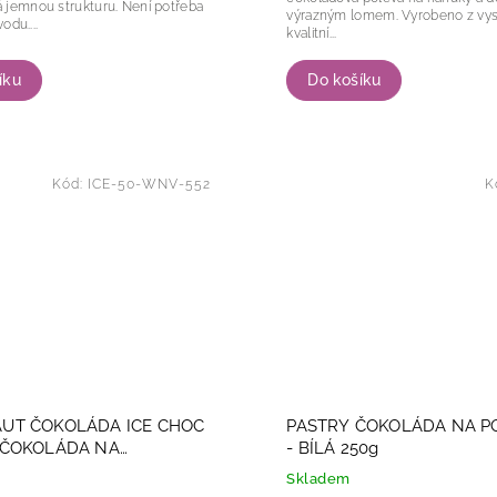
ou strukturu. Není potřeba
výrazným lomem. Vyrobeno z vysoce
vodu....
kvalitní...
Do košíku
íku
Kód:
ICE-50-WNV-552
K
UT ČOKOLÁDA ICE CHOC
PASTRY ČOKOLÁDA NA P
 ČOKOLÁDA NA
- BÍLÁ 250g
Í 2,5kg
Skladem