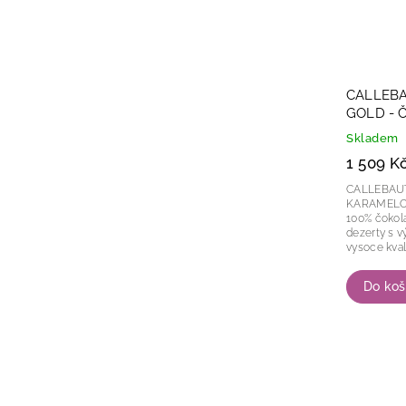
CALLEBA
GOLD - 
2,5kg
Skladem
1 509 K
CALLEBAU
KARAMELO
100% čokol
dezerty s výra
vysoce kvalit
Do koš