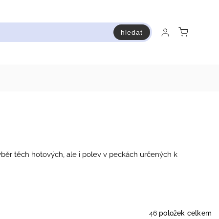
hledat
raň a ušetři
Bestsellery
Vstup do Pastry premium
výběr těch hotových, ale i polev v peckách určených k
46
položek celkem