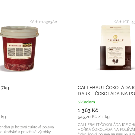
dávanější
nější
Kód:
01030380
Kód:
ICE-4
žší
dně
 7kg
CALLEBAUT ČOKOLÁDA I
DARK - ČOKOLÁDA NA P
2,5kg
Skladem
1 363 Kč
1 kg
545,20 Kč / 1 kg
CALLEBAUT ČOKOLÁDA ICE CH
HOŘKÁ ČOKOLÁDA NA POLÉVÁNÍ 1
cukrářské a pekařské výrobky.
čokoládová poleva na nanuky a d