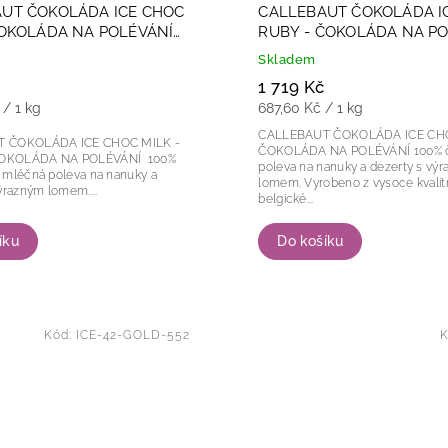
UT ČOKOLÁDA ICE CHOC
CALLEBAUT ČOKOLÁDA I
ČOKOLÁDA NA POLÉVÁNÍ
RUBY - ČOKOLÁDA NA P
2,5kg
Skladem
1 719 Kč
 / 1 kg
687,60 Kč / 1 kg
CALLEBAUT ČOKOLÁDA ICE CH
 ČOKOLÁDA ICE CHOC MILK -
ČOKOLÁDA NA POLÉVÁNÍ 100% čokoládová
KOLÁDA NA POLÉVÁNÍ 100%
poleva na nanuky a dezerty s vý
 mléčná poleva na nanuky a
lomem. Vyrobeno z vysoce kvalitní
ýrazným lomem....
belgické...
Do košíku
íku
Kód:
ICE-42-GOLD-552
K