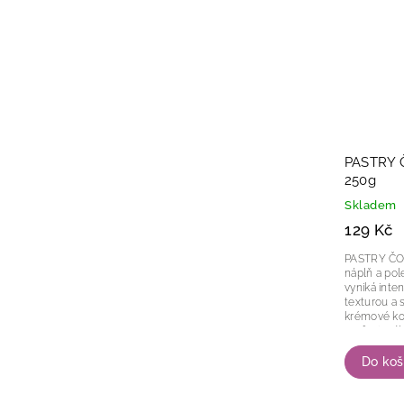
PASTRY 
250g
Skladem
129 Kč
PASTRY ČOKO
náplň a po
vyniká inte
texturou a 
krémové kon
profesionál
Do koš