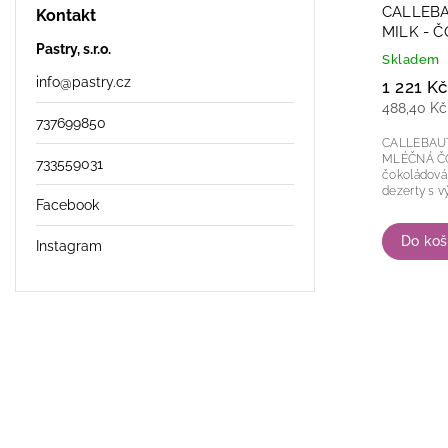
CALLEBA
Kontakt
MILK - 
Pastry, s.r.o.
2,5kg
Skladem
info
@
pastry.cz
1 221 Kč
488,40 Kč
737699850
CALLEBAUT
MLÉČNÁ ČO
733559031
čokoládová
dezerty s v
Facebook
Do koš
Instagram