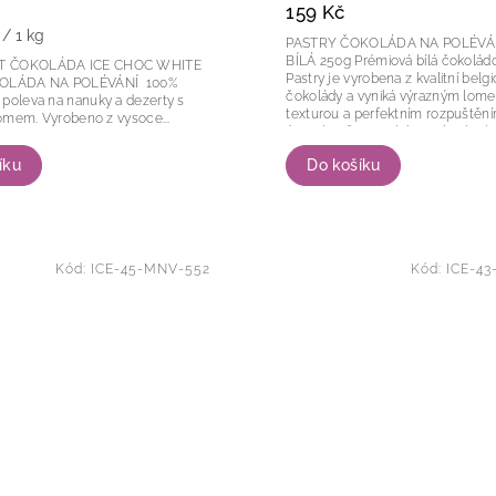
159 Kč
 / 1 kg
PASTRY ČOKOLÁDA NA POLÉVÁN
BÍLÁ 250g Prémiová bílá čokoládová poleva
T ČOKOLÁDA ICE CHOC WHITE
Pastry je vyrobena z kvalitní belg
OLÁDA NA POLÉVÁNÍ 100%
čokolády a vyniká výrazným lom
poleva na nanuky a dezerty s
texturou a perfektním rozpuštěn
výrazným lomem. Vyrobeno z vysoce...
ústech. Díky vysokému obsahu 
másla nabízí...
íku
Do košíku
Kód:
ICE-45-MNV-552
Kód:
ICE-43