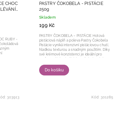
CE CHOC
PASTRY ČOKOBELA - PISTÁCIE
OLÉVÁNÍ
250g
Skladem
199 Kč
PASTRY ČOKOBELA – PISTÁCIE Hotová
OC RUBY -
pistáciová náplň a poleva Pastry Čokobela
Pistácie vyniká intenzivní pistáciovou chutí,
razným
hladkou texturou a snadným použitím. Díky
své krémové konzistenci je ideální pro
profesionální cukrářské využití i domácí...
Do košíku
ód:
303913
Kód:
301285