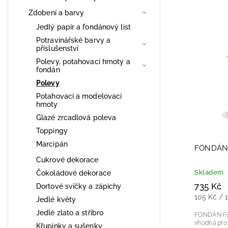
Nejpro
Zdobení a barvy
Nejlev
Jedlý papír a fondánový list
Potravinářské barvy a
Nejdra
příslušenství
Abece
Polevy, potahovací hmoty a
fondán
Polevy
Potahovací a modelovací
hmoty
Glazé zrcadlová poleva
Toppingy
Marcipán
FONDÁN
Cukrové dekorace
Skladem
Čokoládové dekorace
735 Kč
Dortové svíčky a zápichy
105 Kč / 
Jedlé květy
Jedlé zlato a stříbro
FONDÁN Fondán je hotová cukrová poleva
vhodná pro 
Křupinky a sušenky