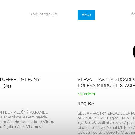
Kód:
01030440
Kó
Akce
TOFFEE - MLÉČNÝ
SLEVA - PASTRY ZRCADL
 3kg
POLEVA MIRROR PISTÁCIE
MIN. TRV. 19.06.2026
Skladem
109 Kč
OFFEE - MLÉČNÝ KARAMEL
SLEVA - PASTRY ZRCADLOVÁ P
va s vysokým leskem hnědé
MIRROR PISTÁCIE 250g - MIN. TR
mléčného karamelu. Ideální na
19.06.2026 Kvalitní zrcadlová poleva s
jako náplň. Vlastnosti
příchutí pistácie. Po nahřátí je ide
polévání dortů a dezertů. Vlastnosti polevy: