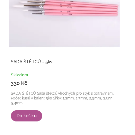
SADA ŠTĚTCŮ - 5ks
Skladem
330 Kč
SADA ŠTĚTCŮ Sada štětců vhodných pro styk s potravinami.
Počet kusů v balení: 5ks Šířky: 1,3mm, 1,7mm, 2,9mm, 3,6nn,
5,4mm.
Do košíku