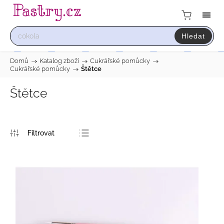
Hledat
Domů
/
Katalog zboží
/
Cukrářské pomůcky
/
Cukrářské pomůcky
/
Štětce
Štětce
Nejprodávanější
Nejlevnější
Nejdražší
Abecedně