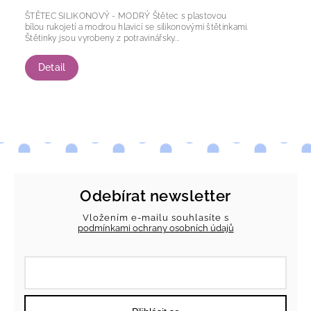
ŠTĚTEC SILIKONOVÝ - MODRÝ Štětec s plastovou
bílou rukojetí a modrou hlavicí se silikonovými štětinkami.
Štětinky jsou vyrobeny z potravinářsky...
Detail
Odebírat newsletter
Vložením e-mailu souhlasíte s
podmínkami ochrany osobních údajů