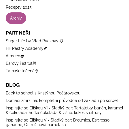
Recepty 2025
Archiv
PARTNEŘI
Sugar Life by Vlad Ryasnyy 🍋
HF Pastry Academy💕
Almeco🧁
Barový institut🥂
Ta naše točená🍦
BLOG
Back to school s Kristýnou Počárovskou
Domácí zmrzlina: kompletní průvodce od základu po sorbet
Inspirujte se Eliškou VI - Sladký bar: Tartaletky banán, karamel
& čokoláda; hořká čokoláda & višně; kokos s citrusy
Inspirujte se Eliškou V - Sladký bar: Brownies, Espresso
ganache, Ostružinová namelaka