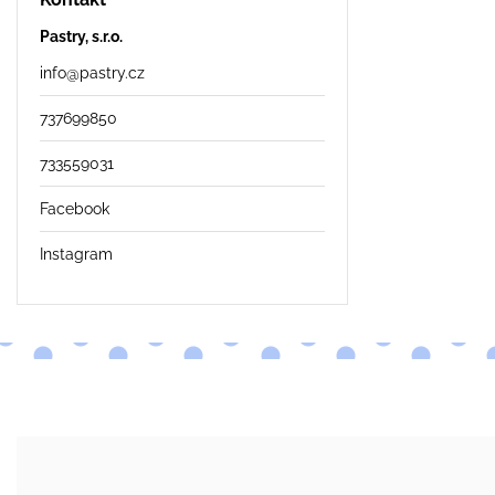
Pastry, s.r.o.
info
@
pastry.cz
737699850
733559031
Facebook
Instagram