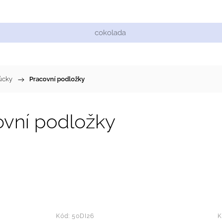
Cukrářské suroviny
Zdobení a barvy
Zach
ůcky
/
Pracovní podložky
ovní podložky
dávanější
nější
Kód:
50DI26
K