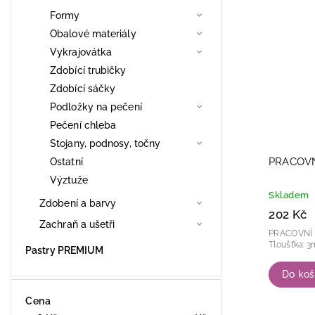
Formy
Obalové materiály
Vykrajovátka
Zdobící trubičky
Zdobící sáčky
Podložky na pečení
Pečení chleba
Stojany, podnosy, točny
PRACOVN
Ostatní
Výztuže
Skladem
Zdobení a barvy
202 Kč
Zachraň a ušetři
PRACOVNÍ PODLOŽ
Pastry PREMIUM
Do koš
Cena