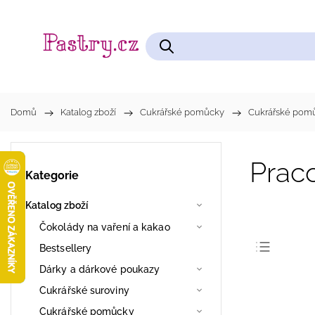
Čokolády na vaření a kakao
Cukrářské pomůcky
Domů
/
Katalog zboží
/
Cukrářské pomůcky
/
Cukrářské pom
Prac
Kategorie
Katalog zboží
Čokolády na vaření a kakao
Bestsellery
Dárky a dárkové poukazy
Nejpro
Cukrářské suroviny
Nejlev
Cukrářské pomůcky