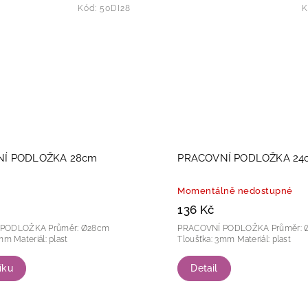
Kód:
50DI28
K
Í PODLOŽKA 28cm
PRACOVNÍ PODLOŽKA 24
Momentálně nedostupné
136 Kč
KA Průměr: Ø28cm
PRACOVNÍ PODLOŽKA Průměr: Ø24cm
Tloušťka: 3mm Materiál: plast
Tloušťka: 3mm Materiál: plast
íku
Detail