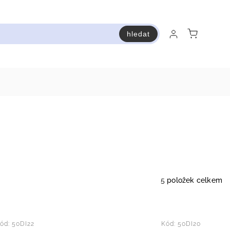
hledat
raň a ušetři
Bestsellery
Vstup do Pastry premium
5
položek celkem
ód:
50DI22
Kód:
50DI20