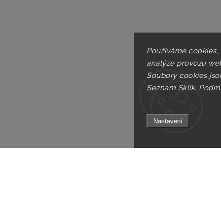
Používáme cookies,
analýze provozu web
Soubory cookies jso
Seznam Sklik.
Podmí
Nastavení