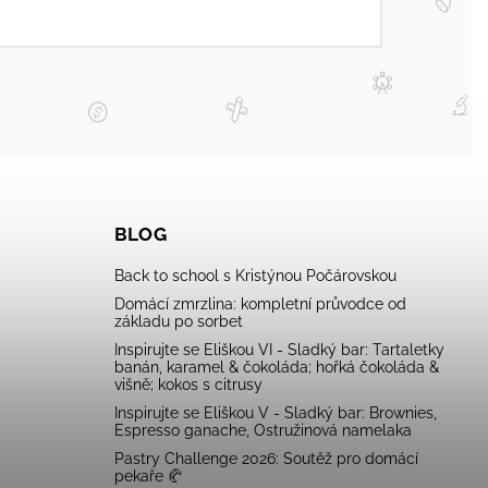
BLOG
Back to school s Kristýnou Počárovskou
Domácí zmrzlina: kompletní průvodce od
základu po sorbet
Inspirujte se Eliškou VI - Sladký bar: Tartaletky
banán, karamel & čokoláda; hořká čokoláda &
višně; kokos s citrusy
Inspirujte se Eliškou V - Sladký bar: Brownies,
Espresso ganache, Ostružinová namelaka
Pastry Challenge 2026: Soutěž pro domácí
pekaře 🥐