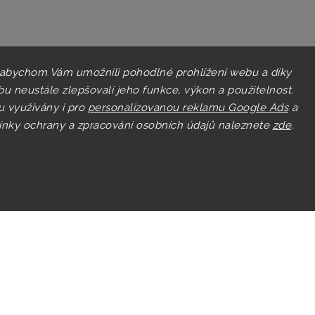
 abychom Vám umožnili pohodlné prohlížení webu a díky
u neustále zlepšovali jeho funkce, výkon a použitelnost.
u využívány i pro
personalizovanou reklamu Google Ads
a
nky ochrany a zpracování osobních údajů naleznete
zde
.
Copyright 2026
Pastry.cz
. Všechna práva vyhrazena.
Upravit nastavení cookies
Grafický návrh vytvořil a nakódoval
Shoptak.cz