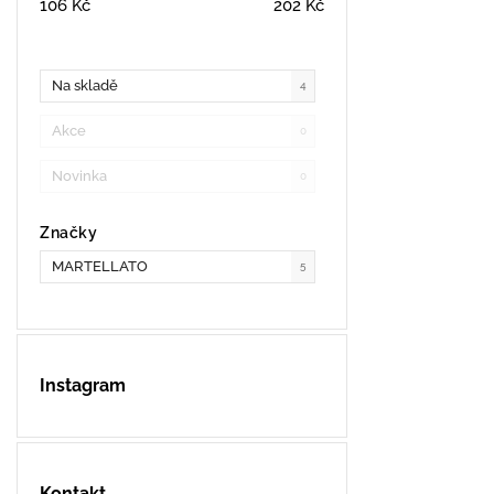
106
Kč
202
Kč
Na skladě
4
Akce
0
Novinka
0
Značky
MARTELLATO
5
Instagram
Kontakt