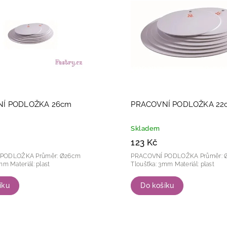
žší
dně
Í PODLOŽKA 26cm
PRACOVNÍ PODLOŽKA 22
Skladem
123 Kč
KA Průměr: Ø26cm
PRACOVNÍ PODLOŽKA Průměr: Ø22cm
Tloušťka: 3mm Materiál: plast
Tloušťka: 3mm Materiál: plast
íku
Do košíku