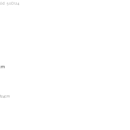
ód:
50DI24
cm