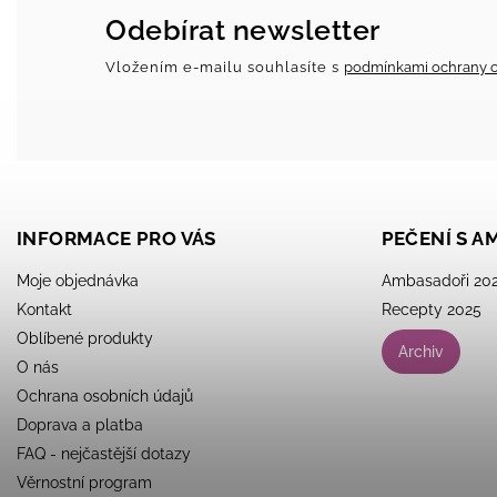
Odebírat newsletter
Vložením e-mailu souhlasíte s
podmínkami ochrany o
INFORMACE PRO VÁS
PEČENÍ S 
Moje objednávka
Ambasadoři 20
Kontakt
Recepty 2025
Oblíbené produkty
Archiv
O nás
Ochrana osobních údajů
Doprava a platba
FAQ - nejčastější dotazy
Věrnostní program