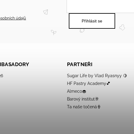
sobních údajů
Přihlásit se
AMBASADORY
PARTNEŘI
26
Sugar Life by Vlad Ryasnyy 🍋
HF Pastry Academy💕
Almeco🧁
Barový institut🥂
Ta naše točená🍦