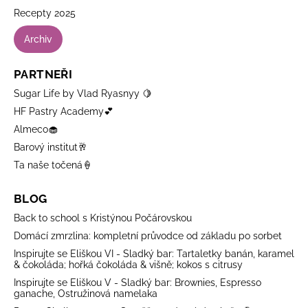
Recepty 2025
Archiv
PARTNEŘI
Sugar Life by Vlad Ryasnyy 🍋
HF Pastry Academy💕
Almeco🧁
Barový institut🥂
Ta naše točená🍦
BLOG
Back to school s Kristýnou Počárovskou
Domácí zmrzlina: kompletní průvodce od základu po sorbet
Inspirujte se Eliškou VI - Sladký bar: Tartaletky banán, karamel
& čokoláda; hořká čokoláda & višně; kokos s citrusy
Inspirujte se Eliškou V - Sladký bar: Brownies, Espresso
ganache, Ostružinová namelaka