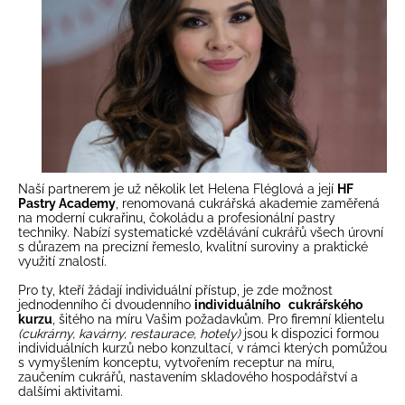
Naší partnerem je už několik let Helena Fléglová a její
HF
Pastry Academy
, renomovaná cukrářská akademie zaměřená
na moderní cukrařinu, čokoládu a profesionální pastry
techniky. Nabízí systematické vzdělávání cukrářů všech úrovní
s důrazem na precizní řemeslo, kvalitní suroviny a praktické
využití znalostí.
Pro ty, kteří žádají individuální přístup, je zde možnost
jednodenního či dvoudenního
individuálního cukrářského
kurzu
, šitého na míru Vašim požadavkům.
Pro firemní klientelu
(cukrárny, kavárny, restaurace, hotely)
jsou k dispozici formou
individuálních kurzů nebo konzultací, v rámci kterých pomůžou
s vymyšlením konceptu, vytvořením receptur na míru,
zaučením cukrářů, nastavením skladového hospodářství a
dalšími aktivitami.