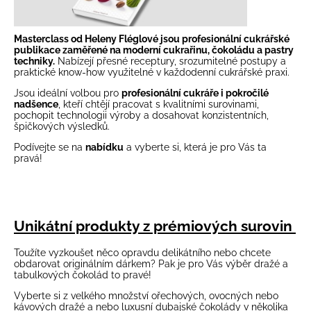
Masterclass od Heleny Fléglové jsou profesionální cukrářské
publikace zaměřené na moderní cukrařinu, čokoládu a pastry
techniky.
Nabízejí přesné receptury, srozumitelné postupy a
praktické know-how využitelné v každodenní cukrářské praxi.
Jsou ideální volbou pro
profesionální cukráře i pokročilé
nadšence
, kteří chtějí pracovat s kvalitními surovinami,
pochopit technologii výroby a dosahovat konzistentních,
špičkových výsledků.
Podívejte se na
nabídku
a vyberte si, která je pro Vás ta
pravá!
Unikátní produkty z prémiových surovin
Toužíte vyzkoušet něco opravdu delikátního nebo chcete
obdarovat originálním dárkem? Pak je pro Vás výběr
dražé a
tabulkových čokolád
to pravé!
Vyberte si z velkého množství ořechových, ovocných nebo
kávových dražé a nebo luxusní dubajské čokolády v několika