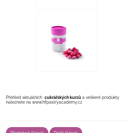
Přehled aktuálních
cukrářských kurzů
a veškeré produkty
naleznete na
www.hfpastryacademy.cz
Předchozí článek
Další článek