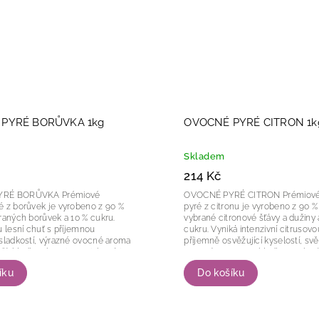
PYRÉ BORŮVKA 1kg
OVOCNÉ PYRÉ CITRON 1k
Skladem
214 Kč
BORŮVKA Prémiové
OVOCNÉ PYRÉ CITRON Prémiové ovocné
 z borůvek je vyrobeno z 90 %
pyré z citronu je vyrobeno z 90 %
raných borůvek a 10 % cukru.
vybrané citronové šťávy a dužiny 
u lesní chuť s příjemnou
cukru. Vyniká intenzivní citrusovo
sladkostí, výrazné ovocné aroma
příjemně osvěžující kyselostí, sv
ší, hladkou konzistenci, která je...
ovocným aroma a hladkou, tekutějš
íku
Do košíku