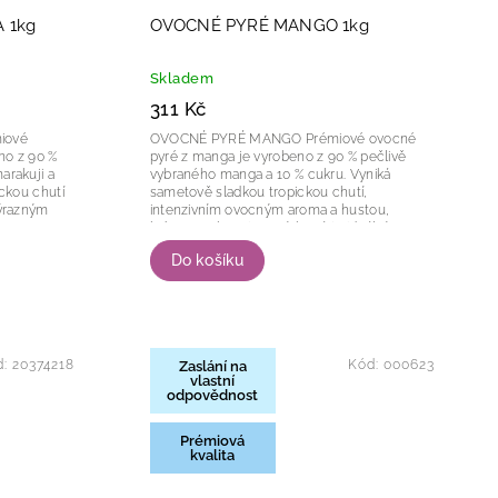
 1kg
OVOCNÉ PYRÉ MANGO 1kg
Skladem
311 Kč
OVOCNÉ PYRÉ MANGO Prémiové ovocné
no z 90 %
pyré z manga je vyrobeno z 90 % pečlivě
arakuji a
vybraného manga a 10 % cukru. Vyniká
ickou chutí
sametově sladkou tropickou chutí,
výrazným
intenzivním ovocným aroma a hustou,
e
krémovou konzistencí, která je ideální pro
přípravu krémů,...
Do košíku
d:
20374218
Kód:
000623
Zaslání na
vlastní
odpovědnost
Prémiová
kvalita