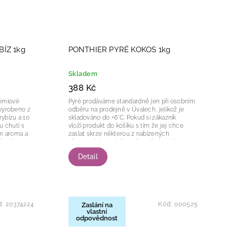
ÍZ 1kg
PONTHIER PYRÉ KOKOS 1kg
Skladem
388 Kč
Pyré prodáváme standardně jen při osobním
 vyrobeno z
odběru na prodejně v Úvalech, jelikož je
ybízu a 10
skladováno do +6°C. Pokud si zákazník
u chutí s
vloží produkt do košíku s tím že jej chce
ým aroma a
zaslat skrze některou z nabízených
erá je...
přepravních společností, vzdává se tím...
Detail
d:
20374224
Kód:
000525
Zaslání na
vlastní
odpovědnost