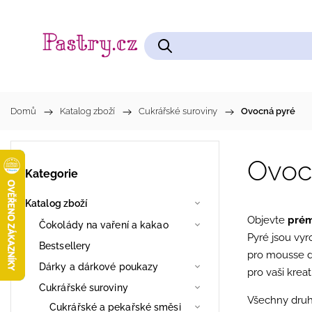
Čokolády na vaření a kakao
Cukrářské pomůcky
Domů
/
Katalog zboží
/
Cukrářské suroviny
/
Ovocná pyré
Ovoc
Kategorie
Katalog zboží
Objevte
pré
Čokolády na vaření a kakao
Pyré jsou vyr
Bestsellery
pro mousse d
Dárky a dárkové poukazy
pro vaši kreat
Cukrářské suroviny
Všechny druh
Cukrářské a pekařské směsi