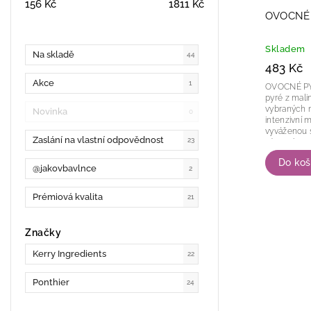
156
Kč
1811
Kč
OVOCNÉ 
Skladem
Na skladě
44
483 Kč
Akce
1
OVOCNÉ PYRÉ MAL
pyré z mali
vybraných m
Novinka
0
intenzivní 
vyváženou s
Zaslání na vlastní odpovědnost
23
výrazné ov
sametovou k
Do koš
@jakovbavlnce
2
Prémiová kvalita
21
Značky
Kerry Ingredients
22
Ponthier
24