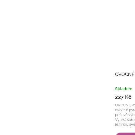
OVOCNÉ 
Skladem
227 Kč
OVOCNÉ PYRÉ
ovocné pyr
pečlivě vyb
Vyniká sam
jemnou svěž
aromaticko
konzistencí, 