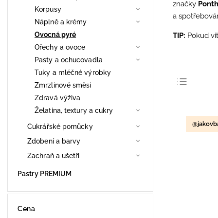
značky
Ponth
Korpusy
a spotřebová
Náplně a krémy
Ovocná pyré
TIP:
Pokud vít
Ořechy a ovoce
Pasty a ochucovadla
Tuky a mléčné výrobky
Zmrzlinové směsi
Nejpro
Zdravá výživa
Želatina, textury a cukry
Nejlev
@jakovb
Cukrářské pomůcky
Nejdra
Zdobení a barvy
Abece
Zachraň a ušetři
Pastry PREMIUM
Cena