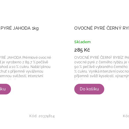
PYRÉ JAHODA 1kg
OVOCNÉ PYRÉ ČERNÝ RYB
Skladem
285 Kč
ODA Prémiové ovocné
OVOCNÉ PYRÉ ČERNÝ RYBÍZ Prémiové
d je vyrobeno z 89,7 % pečlivě
ovocné pyré z černého rybízu je
ahod a 10 % cukru. Nabízí plnou
90 % pečlivě vybraného černého r
chuť s příjemně vyváženou
% cukru. Vyniká intenzivní ovocno
 jemnou svěžestí, intenzivní
příjemně svěží kyselostí, výrazn
ma a hladkou, sametovou...
hladkou, sametovou konzistencí, kt
íku
Do košíku
Kód:
20374814
Kó