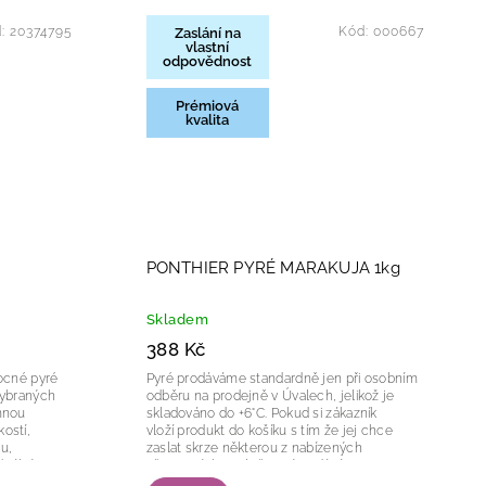
d:
20374795
Kód:
000667
Zaslání na
vlastní
odpovědnost
Prémiová
kvalita
PONTHIER PYRÉ MARAKUJA 1kg
Skladem
388 Kč
Pyré prodáváme standardně jen při osobním
 vybraných
odběru na prodejně v Úvalech, jelikož je
emnou
skladováno do +6°C. Pokud si zákazník
kostí,
vloží produkt do košíku s tím že jej chce
u,
zaslat skrze některou z nabízených
ální pro...
přepravních společností, vzdává se...