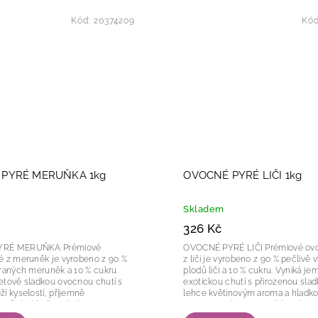
Kód:
20374209
Kó
PYRÉ MERUŇKA 1kg
OVOCNÉ PYRÉ LIČI 1kg
Skladem
326 Kč
 MERUŇKA Prémiové
OVOCNÉ PYRÉ LIČI Prémiové ovocné pyré
é z meruněk je vyrobeno z 90 %
z liči je vyrobeno z 90 % pečlivě
raných meruněk a 10 % cukru.
plodů liči a 10 % cukru. Vyniká j
etově sladkou ovocnou chutí s
exotickou chutí s přirozenou slad
í kyselostí, příjemně
lehce květinovým aroma a hladko
u vůní a hladkou, krémovou
sametovou konzistencí, která je ide
která je...