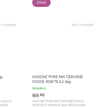
Detail
d:
20374879
Kód:
20374988
g
OVOCNÉ PYRÉ MIX ČERVENÉ
OVOCE (KOKTEJLl) 1kg
Skladem
555 Kč
OVOCNÉ PYRÉ MIX ČERVENÉ OVOCE
pečlivě
(KOKTEJLl) Prémiové pyré Mix červené