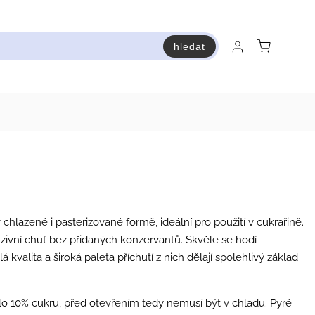
hledat
raň a ušetři
Bestsellery
Vstup do Pastry premium
chlazené i pasterizované formě, ideální pro použití v cukrařině.
zivní chuť bez přidaných konzervantů. Skvěle se hodí
á kvalita a široká paleta příchutí z nich dělají spolehlivý základ
lo 10% cukru, před otevřením tedy nemusí být v chladu. Pyré