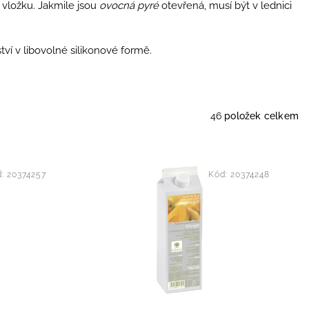
 vložku. Jakmile jsou
ovocná pyré
otevřená, musí být v lednici
ví v libovolné silikonové formě.
46
položek celkem
d:
20374257
Kód:
20374248