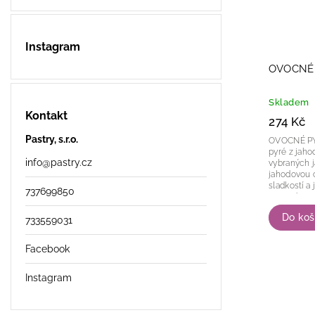
Instagram
OVOCNÉ 
Skladem
Kontakt
274 Kč
Pastry, s.r.o.
OVOCNÉ PYRÉ JAH
pyré z jaho
info
@
pastry.cz
vybraných j
jahodovou 
sladkostí a
737699850
ovocné aro
Do koš
733559031
Facebook
Instagram