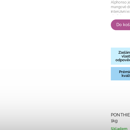
Alphonso je
mangové duž
intenzivní 
sladkým ar
barvou. Díky
Do koš
Zaslán
vlast
odpově
Prémi
kvali
PONTHIE
1kg
Skladem