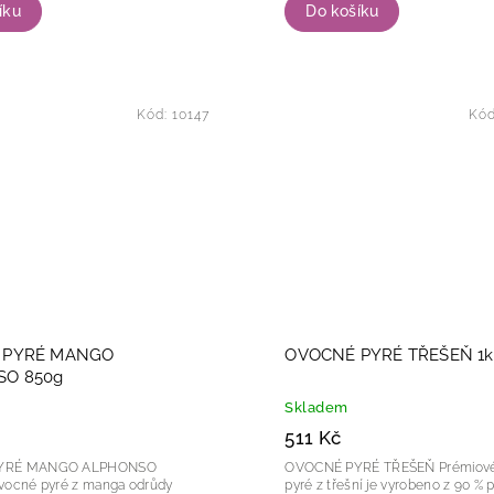
íku
Do košíku
Kód:
10147
Kó
 PYRÉ MANGO
OVOCNÉ PYRÉ TŘEŠEŇ 1k
SO 850g
Skladem
511 Kč
YRÉ MANGO ALPHONSO
OVOCNÉ PYRÉ TŘEŠEŇ Prémiové ovocné
vocné pyré z manga odrůdy
pyré z třešní je vyrobeno z 90 % 