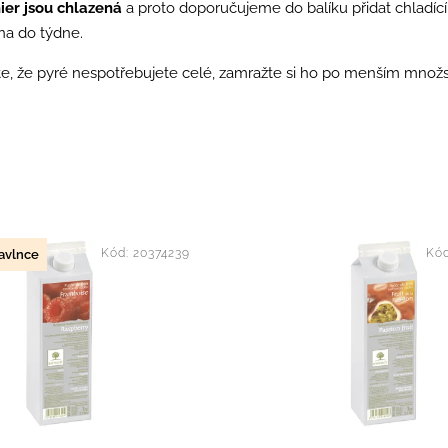
ier
jsou
chlazená
a proto doporučujeme do balíku přidat chladící
na do týdne.
e, že pyré nespotřebujete celé, zamražte si ho po menším množst
dávanější
nější
Kód:
20374239
Kó
avlnce
žší
dně