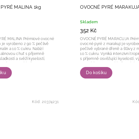
PYRÉ MALINA 1kg
OVOCNÉ PYRÉ MARAKUJA
Skladem
352 Kč
INA Prémiové ovocné
OVOCNÉ PYRÉ MARACUJA Prémiové
n je vyrobeno z 90 % pečlivě
ovocné pyré z marakuji je vyrobe
alin a 10 % cukru. Nabízí
pečlivě vybrané dřeně a šťávy z m
malinovou chuť s příjemně
10 % cukru. Vyniká intenzivní trop
ladkostí a svěží kyselostí,
s příjemně osvěžující kyselostí, 
ocné aroma a hladkou,
exotickým aroma a hladkou, lehc
onzistenci,...
tekutější...
íku
Do košíku
Kód:
20374231
Kó