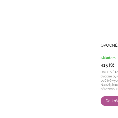
OVOCNÉ 
Skladem
415 Kč
OVOCNÉ PYRÉ 
ovocné pyré
pečlivě vyb
Nabízí plno
přirozenou 
a spíše hust
Do koš