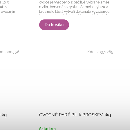
a 10 %
ovoce je vyrobeno z pečlivě vybrané směsi
utí s
malin, červeného rybízu, černého rybízu a
ým ovocným
brusinek, která vytváří dokonale vyváženou
istencí,
kombinaci sladkých i svěže kyselých tónů.
Vyniká...
Do košíku
ód:
000556
Kód:
20374265
1kg
OVOCNÉ PYRÉ BÍLÁ BROSKEV 1kg
Skladem