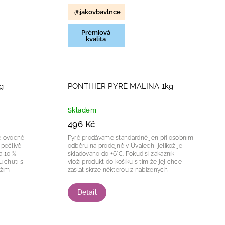
@jakovbavlnce
Prémiová
kvalita
g
PONTHIER PYRÉ MALINA 1kg
Skladem
496 Kč
Pyré prodáváme standardně jen při osobním
 pečlivě
odběru na prodejně v Úvalech, jelikož je
a 10 %
skladováno do +6°C. Pokud si zákazník
u chutí s
vloží produkt do košíku s tím že jej chce
ěžím
zaslat skrze některou z nabízených
í...
přepravních společností, vzdává se tím...
Detail