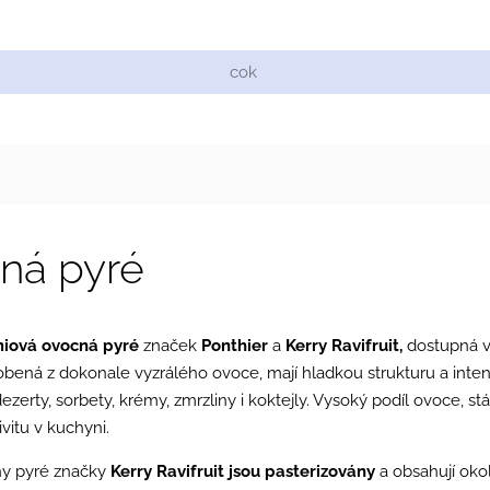
Cukrářské suroviny
Zdobení a barvy
Zach
ná pyré
miová
ovocná pyré
značek
Ponthier
a
Kerry Ravifruit,
dostupná v 
obená z dokonale vyzrálého ovoce, mají hladkou strukturu a inten
ezerty, sorbety,
krémy
,
zmrzliny
i koktejly. Vysoký podíl ovoce, stál
ivitu v kuchyni.
y pyré značky
Kerry Ravifruit jsou pasterizovány
a obsahují oko