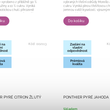
 vyrobeno z přibližně 90 %
vybraných třešní odrůdy Morello 
iny a 10 % cukru. Vyniká
cukru. Vyniká plnou třešňovou ch
exotickou chutí, přirozeně
jemnou svěží kyselostí, výrazn
oma a sytou oranžovo-žlutou
aroma a hladkou, sametovou konz
 hladké konzistenci...
která je...
íku
Do košíku
Kód:
002113
K
í na
Zaslání na
ní
vlastní
dnost
odpovědnost
ová
Prémiová
ta
kvalita
R PYRÉ CITRON ŽLUTÝ
PONTHIER PYRÉ JAHODA 
Skladem