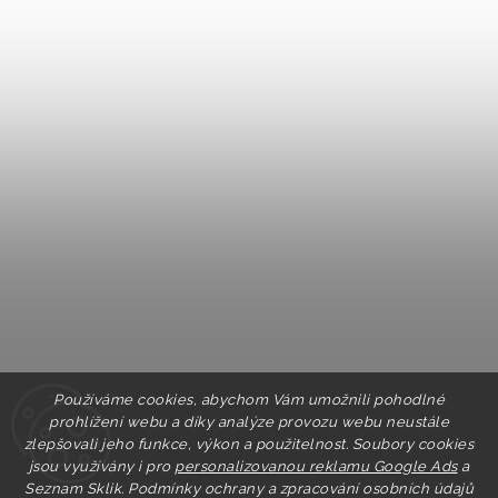
Používáme cookies, abychom Vám umožnili pohodlné
prohlížení webu a díky analýze provozu webu neustále
zlepšovali jeho funkce, výkon a použitelnost. Soubory cookies
jsou využívány i pro
personalizovanou reklamu Google Ads
a
Seznam Sklik.
Podmínky ochrany a zpracování osobních údajů