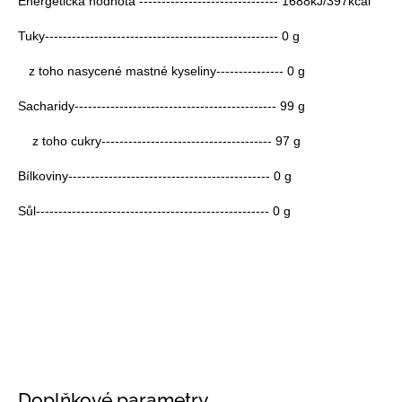
Energetická hodnota ------------------------------- 1688kJ/397kcal
Tuky---------------------------------------------------- 0 g
z toho nasycené mastné kyseliny--------------- 0 g
Sacharidy--------------------------------------------- 99 g
z toho cukry-------------------------------------- 97 g
Bílkoviny--------------------------------------------- 0 g
Sůl---------------------------------------------------- 0 g
Doplňkové parametry