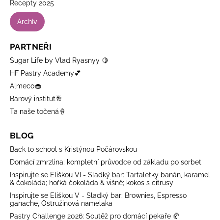
Recepty 2025
Archiv
PARTNEŘI
Sugar Life by Vlad Ryasnyy 🍋
HF Pastry Academy💕
Almeco🧁
Barový institut🥂
Ta naše točená🍦
BLOG
Back to school s Kristýnou Počárovskou
Domácí zmrzlina: kompletní průvodce od základu po sorbet
Inspirujte se Eliškou VI - Sladký bar: Tartaletky banán, karamel
& čokoláda; hořká čokoláda & višně; kokos s citrusy
Inspirujte se Eliškou V - Sladký bar: Brownies, Espresso
ganache, Ostružinová namelaka
Pastry Challenge 2026: Soutěž pro domácí pekaře 🥐