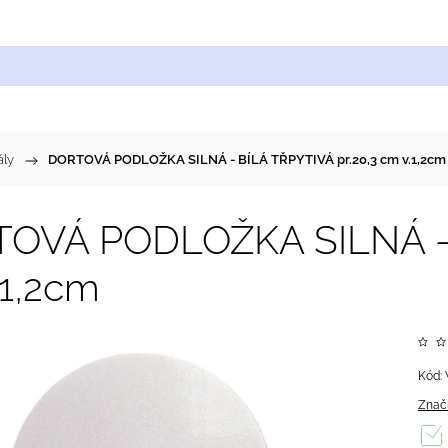
Cukrářské suroviny
Zdobení a barvy
Zach
ály
/
DORTOVÁ PODLOŽKA SILNÁ - BÍLÁ TŘPYTIVÁ pr.20,3 cm v.1,2cm
OVÁ PODLOŽKA SILNÁ - B
.1,2cm
Kód:
Znač