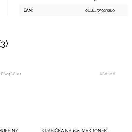
EAN
:
0618455923289
3)
:
EA24BC011
Kód:
M6
 MUFFINY
KRABIČKA NA 6ks MAKRONEK -