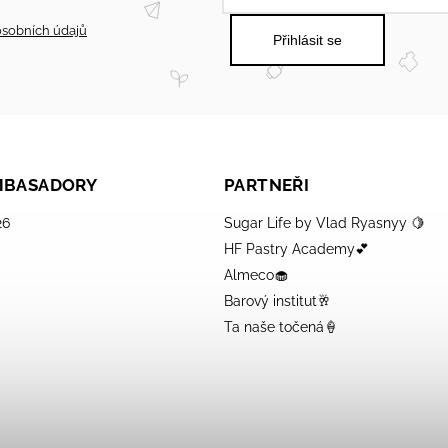
sobních údajů
Přihlásit se
AMBASADORY
PARTNEŘI
26
Sugar Life by Vlad Ryasnyy 🍋
HF Pastry Academy💕
Almeco🧁
Barový institut🥂
Ta naše točená🍦