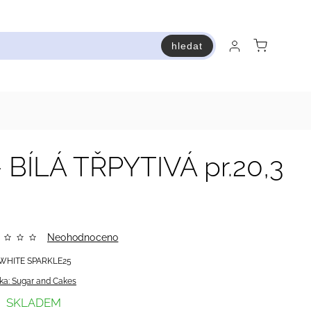
hledat
raň a ušetři
Bestsellery
Vstup do Pastry premium
ÍLÁ TŘPYTIVÁ pr.20,3
Neohodnoceno
WHITE SPARKLE25
ka:
Sugar and Cakes
SKLADEM