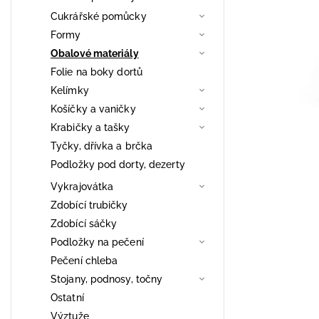
Cukrářské pomůcky
Formy
Obalové materiály
Folie na boky dortů
Kelímky
Košíčky a vaničky
Krabičky a tašky
Tyčky, dřívka a brčka
Podložky pod dorty, dezerty
Vykrajovátka
Zdobící trubičky
Zdobící sáčky
Podložky na pečení
Pečení chleba
Stojany, podnosy, točny
Ostatní
Výztuže