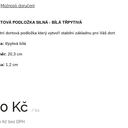
Možnosti doručení
TOVÁ PODLOŽKA SILNÁ - BÍLÁ TŘPYTIVÁ
itní dortová podložka který vytvoří stabilní základnu pro Váš dort.
va:
třpytivá bílá
měr:
20,3 cm
ka:
1,2 cm
0 Kč
/ ks
0 Kč bez DPH