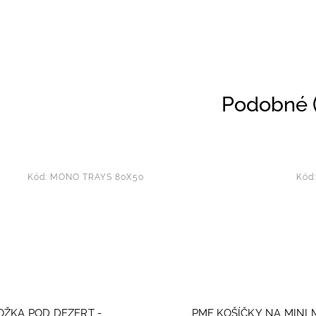
Podobné (
Kód:
MONO TRAYS 80X50
Kód
ŽKA POD DEZERT -
PME KOŠÍČKY NA MINI