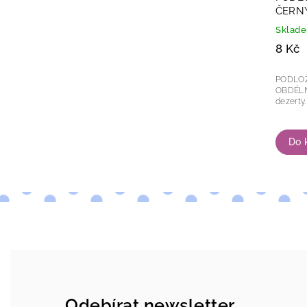
ČERN
Sklad
8 Kč
PODLOŽ
OBDÉLNÍK Plastový černý
Do 
Odebírat newsletter