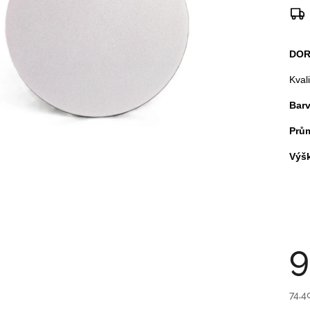
DOR
Kval
Bar
Prů
Výš
9
74,4