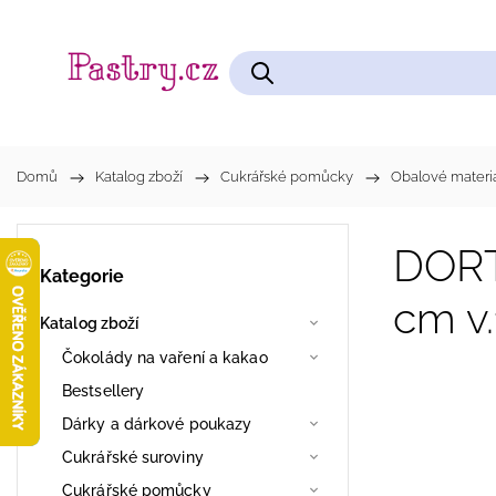
Čokolády na vaření a kakao
Cukrářské pomůcky
Domů
/
Katalog zboží
/
Cukrářské pomůcky
/
Obalové materi
DORT
Kategorie
cm v
Katalog zboží
Čokolády na vaření a kakao
Bestsellery
Dárky a dárkové poukazy
Cukrářské suroviny
Cukrářské pomůcky