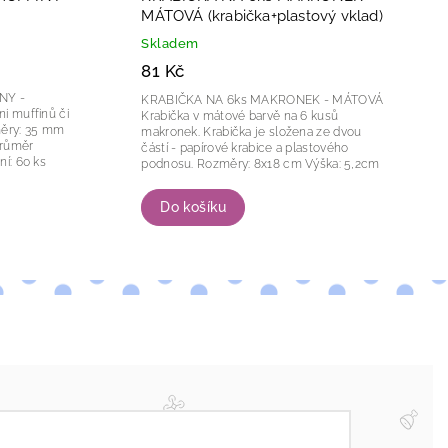
MÁTOVÁ (krabička+plastový vklad)
Skladem
81 Kč
INY -
KRABIČKA NA 6ks MAKRONEK - MÁTOVÁ
Krabička v mátové barvě na 6 kusů
makronek. Krabička je složena ze dvou
částí - papírové krabice a plastového
podnosu. Rozměry: 8x18 cm Výška: 5,2cm
Do košíku