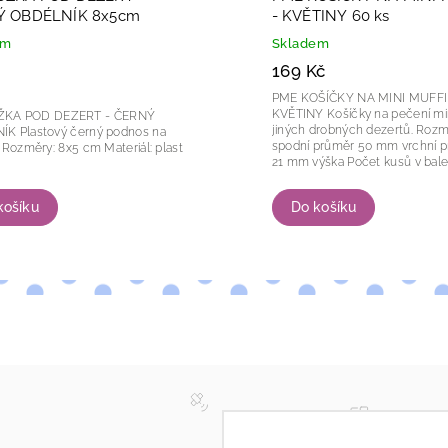
Ý OBDÉLNÍK 8x5cm
- KVĚTINY 60 ks
em
Skladem
169 Kč
PME KOŠÍČKY NA MINI MUFF
KVĚTINY Košíčky na pečení mini muffinů či
KA POD DEZERT - ČERNÝ
jiných drobných dezertů. Rozměry: 35 mm
 podnos na
spodní průměr 50 mm vrchní průměr
dezerty. Rozměry: 8x5 cm Materiál: plast
21 mm výška Počet kusů v balení: 60 ks
...
Do košíku
košíku