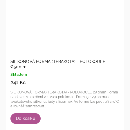
SILIKONOVÁ FORMA (TERAKOTA) - POLOKOULE
Ø50mm
Skladem
241 Kč
SILIKONOVÁ FORMA (TERAKOTA) - POLOKOULE Ø50mm Forma
na dezerty a pečení ve tvaru polokoule. Forma je vyrobena z
terakotového silikonut řady siliconflex. Ve formě lze péct při 230°C
a rovněž zamrazovat...
Do košíku