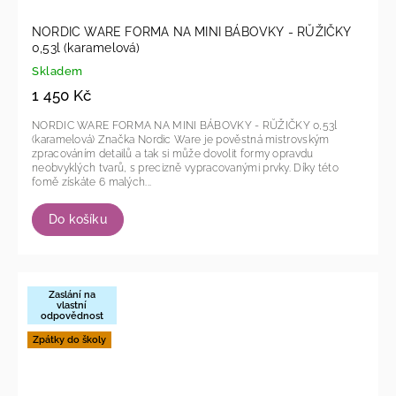
NORDIC WARE FORMA NA MINI BÁBOVKY - RŮŽIČKY
0,53l (karamelová)
Skladem
1 450 Kč
NORDIC WARE FORMA NA MINI BÁBOVKY - RŮŽIČKY 0,53l
(karamelová) Značka Nordic Ware je pověstná mistrovským
zpracováním detailů a tak si může dovolit formy opravdu
neobvyklých tvarů, s precizně vypracovanými prvky. Díky této
fomě získáte 6 malých...
Do košíku
Zaslání na
vlastní
odpovědnost
Zpátky do školy