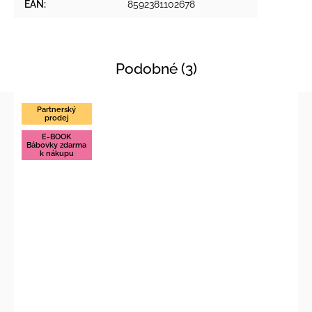
EAN
:
8592381102678
Podobné (3)
Partnerský
prodej
E-BOOK
Bábovky zdarma
k nákupu