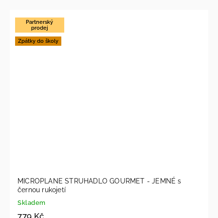
Partnerský
prodej
Zpátky do školy
MICROPLANE STRUHADLO GOURMET - JEMNÉ s
černou rukojetí
Skladem
779 Kč