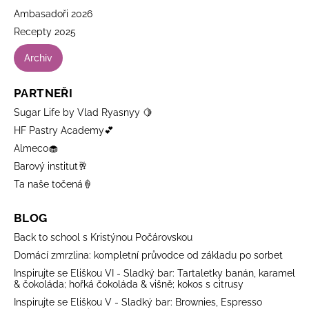
Ambasadoři 2026
Recepty 2025
Archiv
PARTNEŘI
Sugar Life by Vlad Ryasnyy 🍋
HF Pastry Academy💕
Almeco🧁
Barový institut🥂
Ta naše točená🍦
BLOG
Back to school s Kristýnou Počárovskou
Domácí zmrzlina: kompletní průvodce od základu po sorbet
Inspirujte se Eliškou VI - Sladký bar: Tartaletky banán, karamel
& čokoláda; hořká čokoláda & višně; kokos s citrusy
Inspirujte se Eliškou V - Sladký bar: Brownies, Espresso