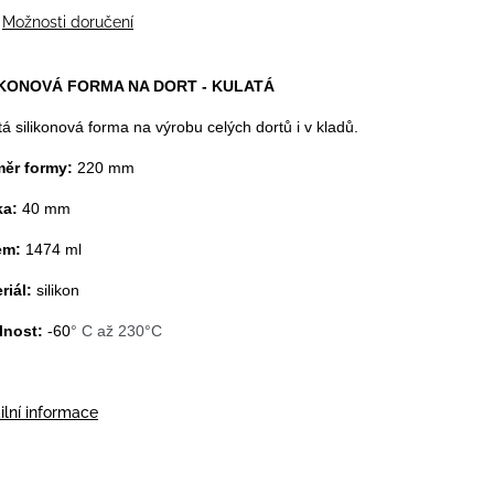
Možnosti doručení
IKONOVÁ FORMA NA DORT - KULATÁ
tá silikonová forma na výrobu celých dortů i v kladů.
měr formy:
220 mm
ka:
40 mm
em:
1474 ml
riál:
silikon
lnost:
-60
° C až 230°C
ilní informace