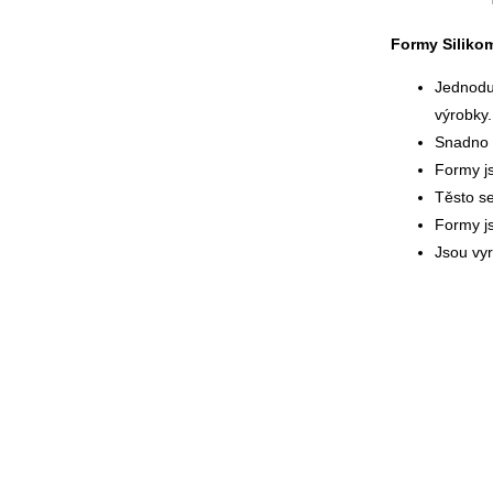
Formy Silikom
Jednoduš
výrobky.
Snadno s
Formy js
Těsto se
Formy js
Jsou vy