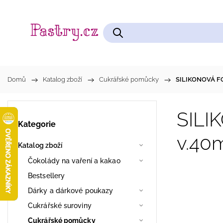
Čokolády na vaření a kakao
Cukrářské pomůcky
Domů
/
Katalog zboží
/
Cukrářské pomůcky
/
SILIKONOVÁ F
SILI
Kategorie
v.4
Katalog zboží
Čokolády na vaření a kakao
Bestsellery
Dárky a dárkové poukazy
Cukrářské suroviny
Cukrářské pomůcky