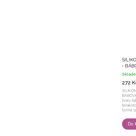
SILIK
- BÁB
Sklad
272 K
SILIKO
BÁBOVKY Forma na dezerty a
tvaru bábovky. For
terakotov
formě lz
zamrazov
Do 