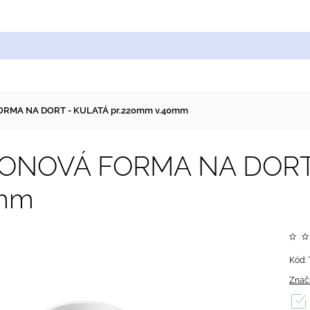
Cukrářské suroviny
Zdobení a barvy
Zach
ORMA NA DORT - KULATÁ pr.220mm v.40mm
KONOVÁ FORMA NA DORT
0mm
Kód:
Znač