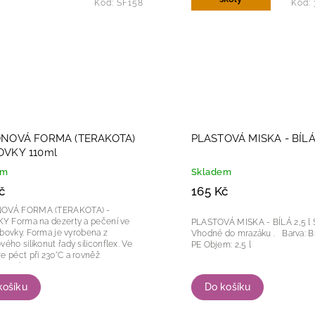
Kód:
SF158
Kód:
ONOVÁ FORMA (TERAKOTA)
PLASTOVÁ MISKA - BÍLÁ 
OVKY 110ml
em
Skladem
č
165 Kč
NOVÁ FORMA (TERAKOTA) -
 pečení ve
PLASTOVÁ MISKA - BÍLÁ 2,5 l Stabilní.
ma je vyrobena z
Vhodné do mrazáku . Barva: Bílá Materiál:
ého silikonut řady siliconflex. Ve
PE Objem: 2,5 l
e péct při 230°C a rovněž
at do...
košíku
Do košíku