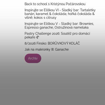
Back to school s Kristýnou Počárovskou
Inspirujte se Eliškou VI - Sladký bar: Tartaletky
banán, karamel & čokoláda; hořká čokoláda &
višně; kokos s citrusy
Inspirujte se Eliškou V - Sladký bar: Brownies,
Espresso ganache, Ostružinová namelaka
Pastry Challenge 2026: Soutěž pro domácí
pekaře 🥐
8/2026 Finsko: BORŮVKOVÝ KOLÁČ
Jak na makronky III: Ganache
Archiv