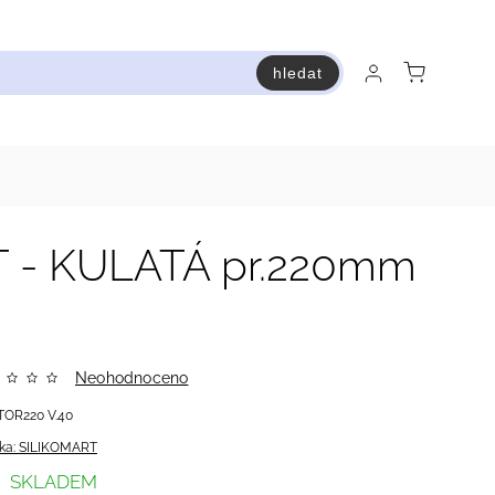
hledat
raň a ušetři
Bestsellery
Vstup do Pastry premium
 - KULATÁ pr.220mm
Neohodnoceno
TOR220 V.40
ka:
SILIKOMART
SKLADEM