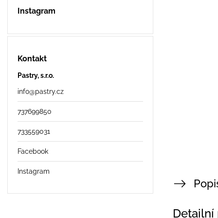
Instagram
Kontakt
Pastry, s.r.o.
info
@
pastry.cz
737699850
733559031
Facebook
Instagram
Popi
Detailní