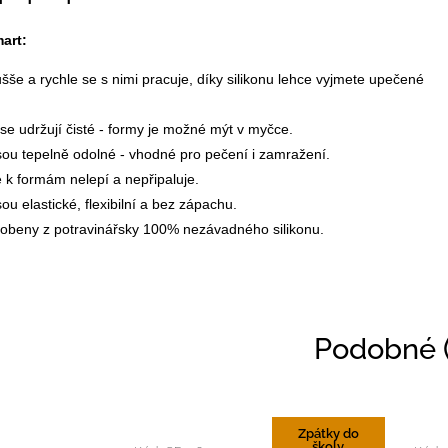
art:
še a rychle se s nimi pracuje, díky silikonu lehce vyjmete upečené
e udržují čisté - formy je možné mýt v myčce.
ou tepelně odolné - vhodné pro pečení i zamražení.
 k formám nelepí a nepřipaluje.
ou elastické, flexibilní a bez zápachu.
robeny z potravinářsky 100% nezávadného silikonu.
Podobné (
Zpátky do
školy