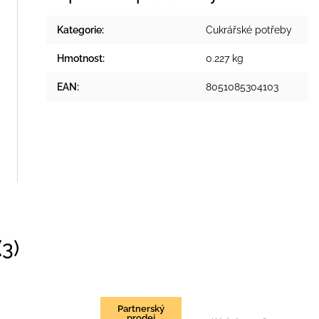
Kategorie
:
Cukrářské potřeby
Hmotnost
:
0.227 kg
EAN
:
8051085304103
3)
Partnerský
prodej