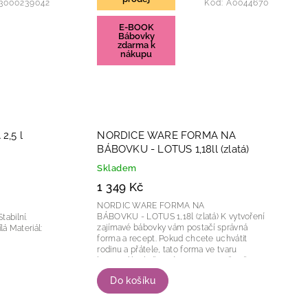
3000239042
Kód:
A0044670
E-BOOK
Bábovky
zdarma k
nákupu
2,5 l
NORDICE WARE FORMA NA
BÁBOVKU - LOTUS 1,18ll (zlatá)
Skladem
1 349 Kč
NORDIC WARE FORMA NA
BÁBOVKU - LOTUS 1,18l (zlatá) K vytvoření
zajímavé bábovky vám postačí správná
forma a recept. Pokud chcete uchvátit
rodinu a přátele, tato forma ve tvaru
lotosového květu vám v tom zaručeně
pomůže....
Do košíku