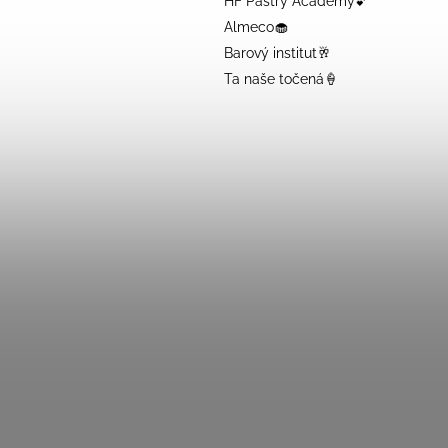
HF Pastry Academy💕
Almeco🧁
Barový institut🥂
Ta naše točená🍦