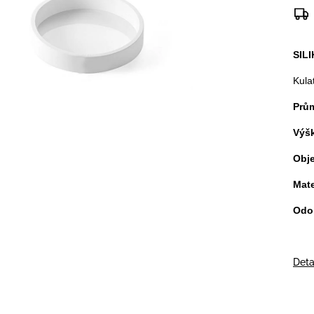
SIL
Kula
Prů
Výš
Obj
Mate
Odo
Deta