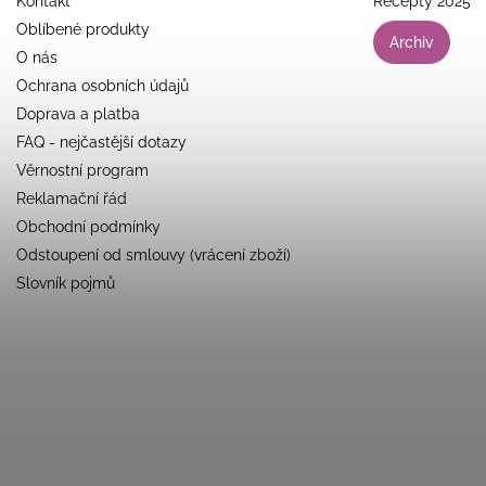
Kontakt
Recepty 2025
Oblíbené produkty
Archiv
O nás
Ochrana osobních údajů
Doprava a platba
FAQ - nejčastější dotazy
Věrnostní program
Reklamační řád
Obchodní podmínky
Odstoupení od smlouvy (vrácení zboží)
Slovník pojmů