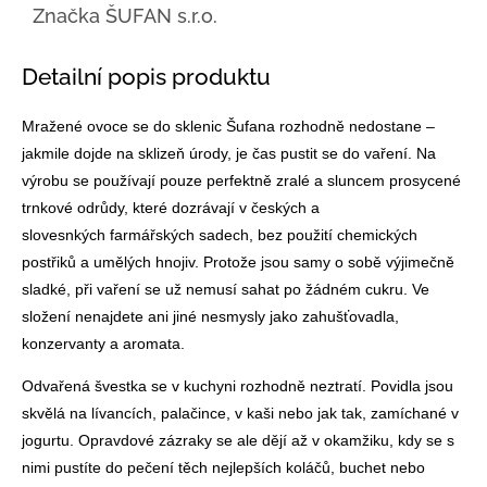
Značka
ŠUFAN s.r.o.
Detailní popis produktu
Mražené ovoce se do sklenic Šufana rozhodně nedostane –
jakmile dojde na sklizeň úrody, je čas pustit se do vaření. Na
výrobu se používají pouze perfektně zralé a sluncem prosycené
trnkové odrůdy, které dozrávají v českých a
slovesnkých farmářských sadech, bez použití chemických
postřiků a umělých hnojiv. Protože jsou samy o sobě výjimečně
sladké, při vaření se už nemusí sahat po žádném cukru. Ve
složení nenajdete ani jiné nesmysly jako zahušťovadla,
konzervanty a aromata.
Odvařená švestka se v kuchyni rozhodně neztratí. Povidla jsou
skvělá na lívancích, palačince, v kaši nebo jak tak, zamíchané v
jogurtu. Opravdové zázraky se ale dějí až v okamžiku, kdy se s
nimi pustíte do pečení těch nejlepších koláčů, buchet nebo