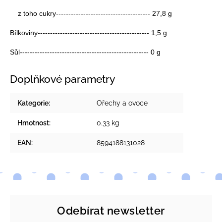
z toho cukry-------------------------------------- 27,8 g
Bílkoviny--------------------------------------------- 1,5 g
Sůl---------------------------------------------------- 0 g
Doplňkové parametry
Kategorie
:
Ořechy a ovoce
Hmotnost
:
0.33 kg
EAN
:
8594188131028
Odebírat newsletter