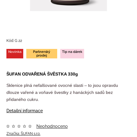
Kód:
G 22
Novinka
Partnerský
Tip na dárek
prodej
ŠUFAN ODVAŘENÁ ŠVĚSTKA 330g
Sklenice plná nefalšované ovocné slasti – to jsou opravdu
dlouze vařené a voňavé švestky z hanáckých sadů bez
přidaného cukru.
Detailní informace
Neohodnoceno
Značka:
ŠUFAN s.r.o.