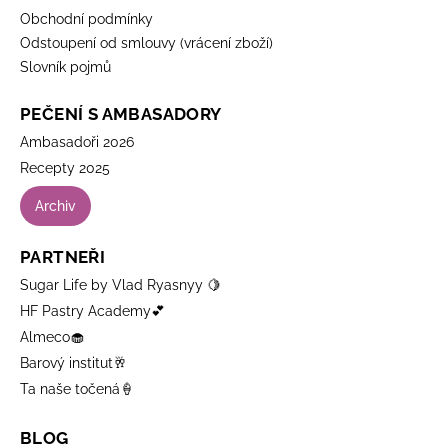
Obchodní podmínky
Odstoupení od smlouvy (vrácení zboží)
Slovník pojmů
PEČENÍ S AMBASADORY
Ambasadoři 2026
Recepty 2025
Archiv
PARTNEŘI
Sugar Life by Vlad Ryasnyy 🍋
HF Pastry Academy💕
Almeco🧁
Barový institut🥂
Ta naše točená🍦
BLOG