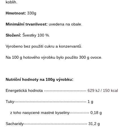
koblih.
Hmotnost:
330g
Minimální trvanlivost:
uvedena na obale.
Složení:
Švestky 100 %.
Vyrobeno bez použití cukru a konzervantů.
Na 100 g hotového výrobku bylo použito 300 g ovoce.
Nutriční hodnoty na 100g výrobku:
Energetická hodnota ------------------------------
629 kJ / 150 kcal
Tuky--------------------------------------------------- 1 g
z toho nasycené mastné kyseliny-------------- 0,18 g
Sacharidy--------------------------------------------- 31,2 g