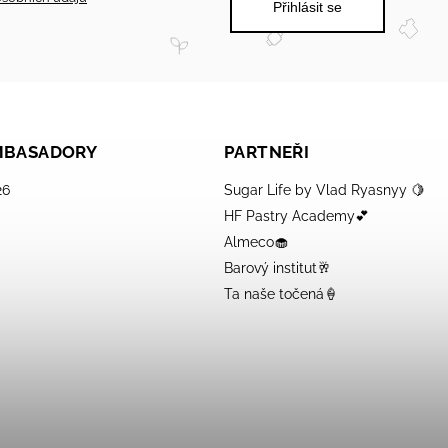
Přihlásit se
AMBASADORY
PARTNEŘI
26
Sugar Life by Vlad Ryasnyy 🍋
HF Pastry Academy💕
Almeco🧁
Barový institut🥂
Ta naše točená🍦