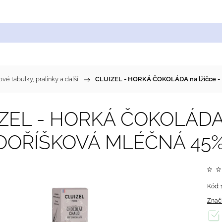
Cukrářské suroviny
Zdobení a barvy
Zach
é tabulky, pralinky a další
/
CLUIZEL - HORKÁ ČOKOLÁDA na lžičce 
ZEL - HORKÁ ČOKOLÁDA n
OOŘÍŠKOVÁ MLÉČNÁ 45
Kód:
Znač