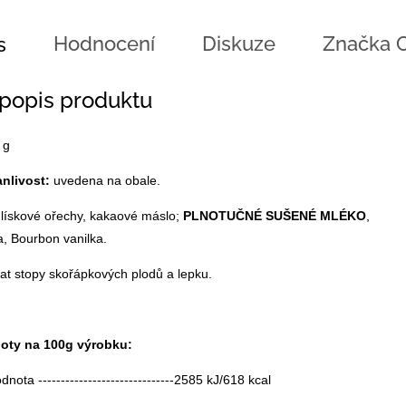
Hodnocení
Diskuze
Značka
C
s
 popis produktu
 g
anlivost:
uvedena na obale.
 lískové ořechy,
kakaové máslo
;
PLNOTUČNÉ SUŠENÉ MLÉKO
,
, Bourbon vanilka.
t stopy skořápkových plodů a lepku.
noty na 100g výrobku:
nota ------------------------------2585 kJ/618 kcal