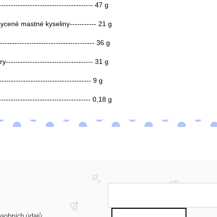
-------------------------------------- 47 g
né mastné kyseliny----------- 21 g
------------------------------------- 36 g
--------------------------------- 31 g
------------------------------------- 9 g
-------------------------------------- 0,18 g
sobních údajů