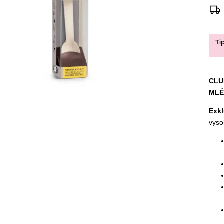
Ti
CLU
MLÉ
Exkl
vyso