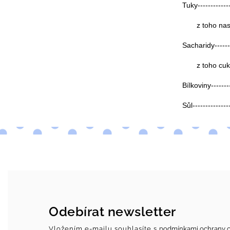
Tuky-------------
z toho nasyce
Sacharidy--------
z toho cukry---
Bílkoviny--------
Sůl--------------
Odebírat newsletter
Vložením e-mailu souhlasíte s
podmínkami ochrany o