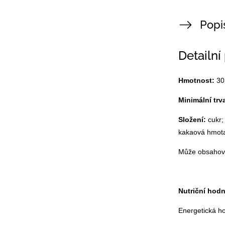
Popi
Detailní
Hmotnost:
30
Minimální trv
Složení:
cukr;
kakaová hmota
Může obsahova
Nutriční hod
Energetická hod