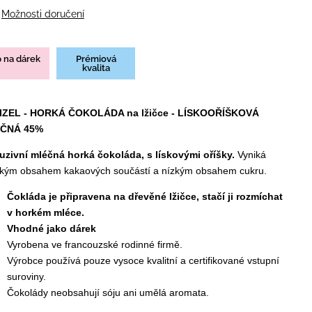
Možnosti doručení
p na dárek
Prémiová
kvalita
IZEL - HORKÁ ČOKOLÁDA na lžičce - LÍSKOOŘÍŠKOVÁ
ČNÁ 45%
uzivní mléčná horká čokoláda, s lískovými oříšky.
Vyniká
kým obsahem kakaových součástí a nízkým obsahem cukru.
Čokláda je připravena na dřevěné lžičce, stačí ji rozmíchat
v horkém mléce.
Vhodné jako dárek
Vyrobena ve francouzské rodinné firmě.
Výrobce používá pouze vysoce kvalitní a certifikované vstupní
suroviny.
Čokolády neobsahují sóju ani umělá aromata.