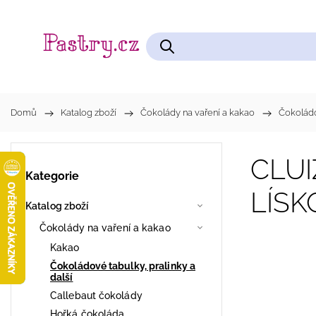
Čokolády na vaření a kakao
Cukrářské pomůcky
Domů
/
Katalog zboží
/
Čokolády na vaření a kakao
/
Čokoládov
CLUI
Kategorie
LÍSK
Katalog zboží
Čokolády na vaření a kakao
Kakao
Čokoládové tabulky, pralinky a
další
Callebaut čokolády
Hořká čokoláda