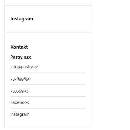
Instagram
Kontakt
Pastry, s.r.o.
info
@
pastry.cz
737699850
733559031
Facebook
Instagram