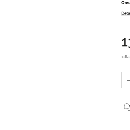
Obs
Deta
1
116,