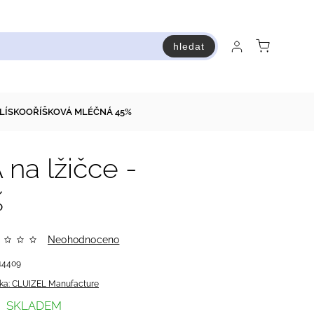
hledat
raň a ušetři
Bestsellery
Vstup do Pastry premium
- LÍSKOOŘÍŠKOVÁ MLÉČNÁ 45%
a lžičce -
%
Neohodnoceno
14409
ka:
CLUIZEL Manufacture
SKLADEM