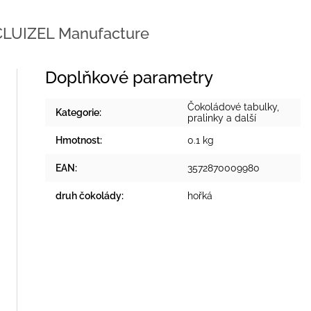
LUIZEL Manufacture
Doplňkové parametry
Čokoládové tabulky,
Kategorie
:
pralinky a další
Hmotnost
:
0.1 kg
EAN
:
3572870009980
druh čokolády
:
hořká