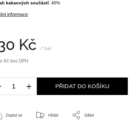
ah kakaových součástí
: 45%
ilní informace
30 Kč
/ bal
10 Kč bez DPH
PŘIDAT DO KOŠÍKU
Zeptat se
Hlídat
Sdílet