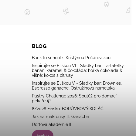
BLOG
Back to school s Kristýnou Počárovskou
Inspirujte se Eliškou VI - Sladký bar: Tartaletky
banán, karamel & čokoláda; hořká čokoláda &
višně; kokos s citrusy
Inspirujte se Eliškou V - Sladký bar: Brownies,
Espresso ganache, Ostružinová namelaka
Pastry Challenge 2026: Soutěž pro domácí
pekaře 🥐
8/2026 Finsko: BORŮVKOVÝ KOLÁČ
Jak na makronky III: Ganache
Dortová akademie II
Archiv