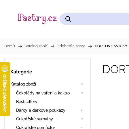
Čokolády na vaření a kakao
Cukrářské pomůcky
Domů
/
Katalog zboží
/
Zdobení a barvy
/
DORTOVÉ SVÍČKY 
DORT
Kategorie
Katalog zboží
Čokolády na vaření a kakao
Bestsellery
Dárky a dárkové poukazy
Cukrářské suroviny
Cukrářské pomůcky