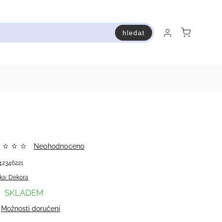
hledat
raň a ušetři
Bestsellery
Vstup do Pastry premium
Neohodnoceno
42346221
ka:
Dekora
SKLADEM
Možnosti doručení