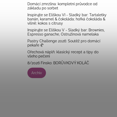
Domácí zmrzlina: kompletní průvodce od
základu po sorbet
Inspirujte se Eliškou VI - Sladký bar: Tartaletky
banán, karamel & čokoláda; hořká čokoláda &
višně; kokos s citrusy
Inspirujte se Eliškou V - Sladký bar: Brownies,
Espresso ganache, Ostružinová namelaka
Pastry Challenge 2026: Soutěž pro domácí
pekaře 🥐
Ořechová náplň: klasický recept a tipy do
všeho pečení
8/2026 Finsko: BORŮVKOVÝ KOLÁČ
Archiv