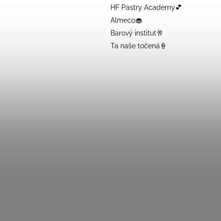
HF Pastry Academy💕
Almeco🧁
Barový institut🥂
Ta naše točená🍦