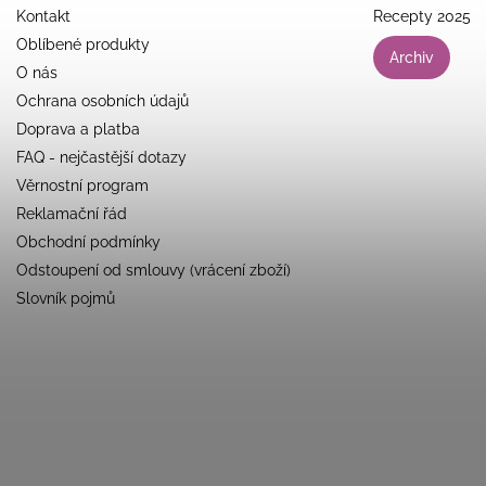
Kontakt
Recepty 2025
Oblíbené produkty
Archiv
O nás
Ochrana osobních údajů
Doprava a platba
FAQ - nejčastější dotazy
Věrnostní program
Reklamační řád
Obchodní podmínky
Odstoupení od smlouvy (vrácení zboží)
Slovník pojmů