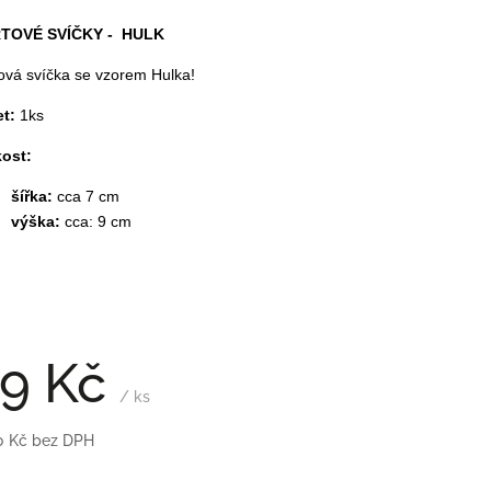
TOVÉ SVÍČKY - HULK
ová svíčka se vzorem Hulka!
t:
1ks
kost:
šířka:
cca 7 cm
výška:
cca: 9 cm
9 Kč
/ ks
0 Kč bez DPH