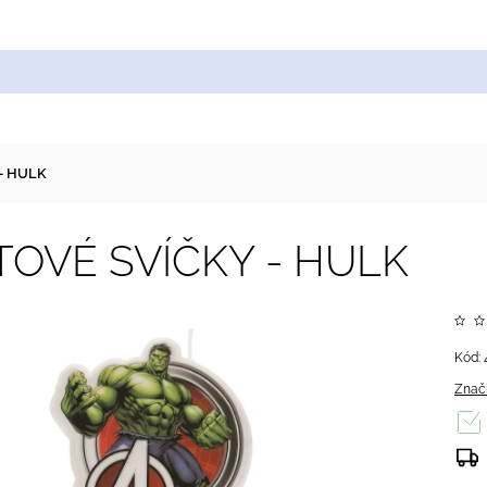
Cukrářské suroviny
Zdobení a barvy
Zach
- HULK
OVÉ SVÍČKY - HULK
Kód:
Znač