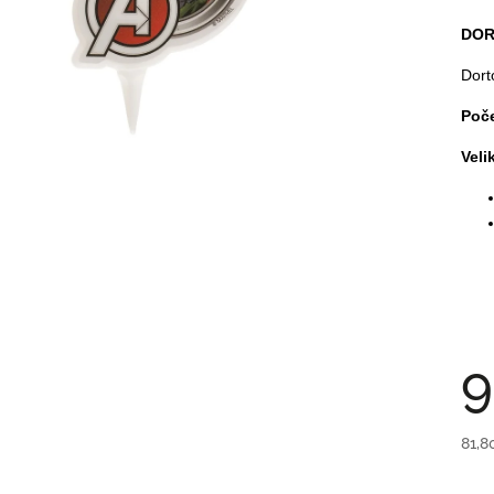
DOR
Dort
Poče
Veli
9
81,8