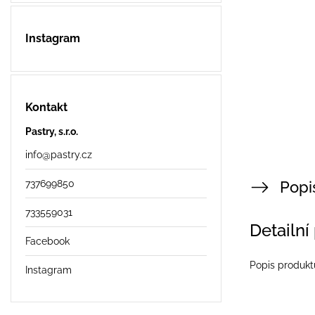
Instagram
Kontakt
Pastry, s.r.o.
info
@
pastry.cz
737699850
Popi
733559031
Detailní
Facebook
Popis produkt
Instagram