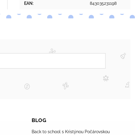
EAN
:
843035231198
BLOG
Back to school s Kristýnou Počárovskou