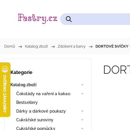
Čokolády na vaření a kakao
Cukrářské pomůcky
Domů
/
Katalog zboží
/
Zdobení a barvy
/
DORTOVÉ SVÍČKY -
DORT
Kategorie
Katalog zboží
Čokolády na vaření a kakao
Bestsellery
Dárky a dárkové poukazy
Cukrářské suroviny
Cukrářské pomůcky