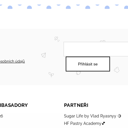
sobních údajů
Přihlásit se
AMBASADORY
PARTNEŘI
26
Sugar Life by Vlad Ryasnyy 🍋
HF Pastry Academy💕