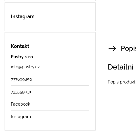
Instagram
Kontakt
Popi
Pastry, s.r.o.
Detailní
info
@
pastry.cz
737699850
Popis produkt
733559031
Facebook
Instagram