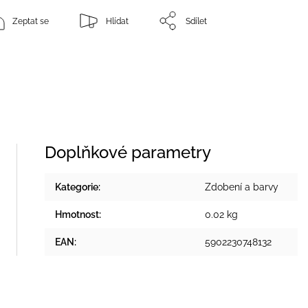
Zeptat se
Hlídat
Sdílet
Doplňkové parametry
Kategorie
:
Zdobení a barvy
Hmotnost
:
0.02 kg
EAN
:
5902230748132