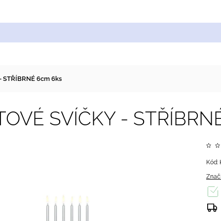
Cukrářské suroviny
Zdobení a barvy
Zach
 STŘÍBRNÉ 6cm 6ks
OVÉ SVÍČKY - STŘÍBRNÉ
Kód:
Znač