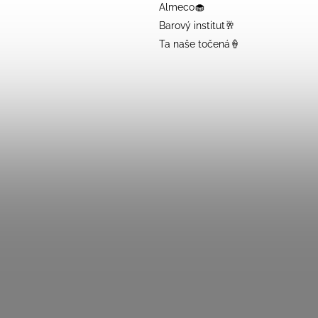
Almeco🧁
Barový institut🥂
Ta naše točená🍦