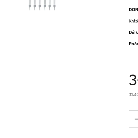
DOR
Krát
Délk
Poče
3
31,4