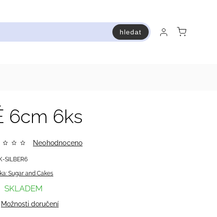
hledat
raň a ušetři
Bestsellery
Vstup do Pastry premium
 6cm 6ks
Neohodnoceno
K-SILBER6
ka:
Sugar and Cakes
SKLADEM
Možnosti doručení