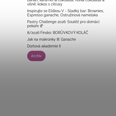
banán, karamel & čokoláda; hořká čokoláda &
višně; kokos s citrusy
Inspirujte se Eliškou V - Sladký bar: Brownies,
Espresso ganache, Ostružinová namelaka
Pastry Challenge 2026: Soutěž pro domácí
pekaře 🥐
8/2026 Finsko: BORŮVKOVÝ KOLÁČ
Jak na makronky III: Ganache
Dortová akademie II
Archiv