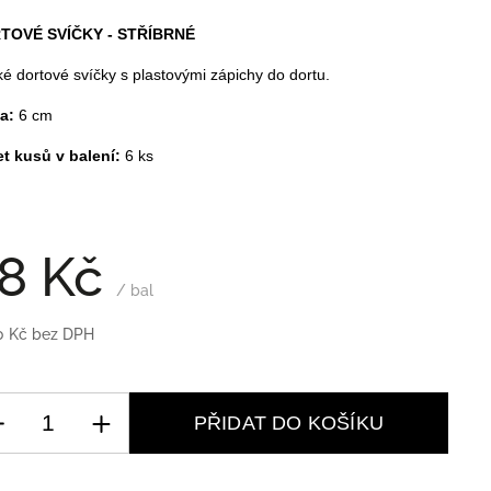
TOVÉ SVÍČKY - STŘÍBRNÉ
ké dortové svíčky s plastovými zápichy do dortu.
a:
6 cm
t kusů v balení:
6 ks
8 Kč
/ bal
0 Kč bez DPH
PŘIDAT DO KOŠÍKU