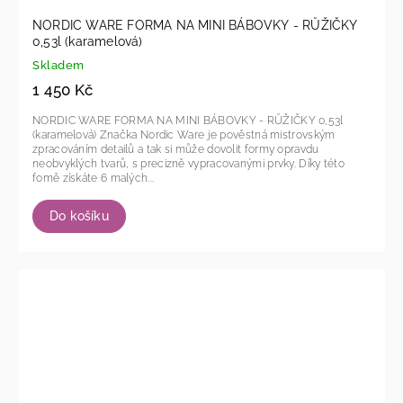
NORDIC WARE FORMA NA MINI BÁBOVKY - RŮŽIČKY
0,53l (karamelová)
Skladem
1 450 Kč
NORDIC WARE FORMA NA MINI BÁBOVKY - RŮŽIČKY 0,53l
(karamelová) Značka Nordic Ware je pověstná mistrovským
zpracováním detailů a tak si může dovolit formy opravdu
neobvyklých tvarů, s precizně vypracovanými prvky. Díky této
fomě získáte 6 malých...
Do košíku