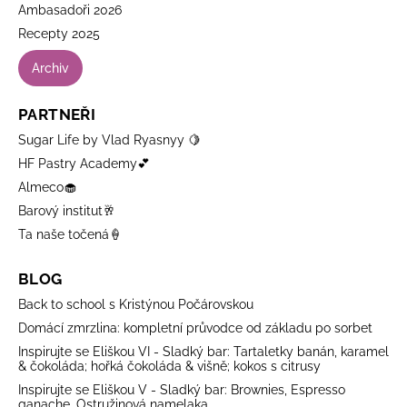
Ambasadoři 2026
Recepty 2025
Archiv
PARTNEŘI
Sugar Life by Vlad Ryasnyy 🍋
HF Pastry Academy💕
Almeco🧁
Barový institut🥂
Ta naše točená🍦
BLOG
Back to school s Kristýnou Počárovskou
Domácí zmrzlina: kompletní průvodce od základu po sorbet
Inspirujte se Eliškou VI - Sladký bar: Tartaletky banán, karamel
& čokoláda; hořká čokoláda & višně; kokos s citrusy
Inspirujte se Eliškou V - Sladký bar: Brownies, Espresso
ganache, Ostružinová namelaka