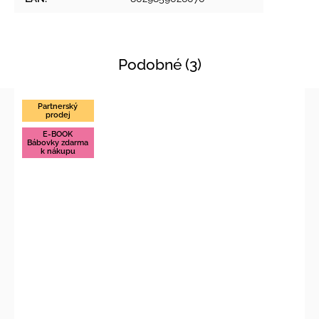
Podobné (3)
Partnerský
prodej
E-BOOK
Bábovky zdarma
k nákupu