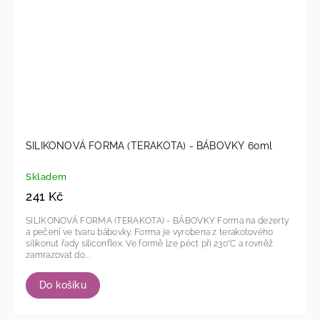
SILIKONOVÁ FORMA (TERAKOTA) - BÁBOVKY 60ml
Skladem
241 Kč
SILIKONOVÁ FORMA (TERAKOTA) - BÁBOVKY Forma na dezerty
a pečení ve tvaru bábovky. Forma je vyrobena z terakotového
silikonut řady siliconflex. Ve formě lze péct při 230°C a rovněž
zamrazovat do...
Do košíku