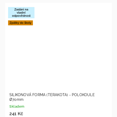
Zaslání na
vlastní
odpovědnost
Zpátky do školy
SILIKONOVÁ FORMA (TERAKOTA) - POLOKOULE
Ø70mm
Skladem
241 Kč