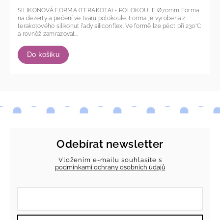
SILIKONOVÁ FORMA (TERAKOTA) - POLOKOULE Ø70mm Forma
na dezerty a pečení ve tvaru polokoule. Forma je vyrobena z
terakotového silikonut řady siliconflex. Ve formě lze péct při 230°C
a rovněž zamrazovat...
Do košíku
Odebírat newsletter
Vložením e-mailu souhlasíte s
podmínkami ochrany osobních údajů