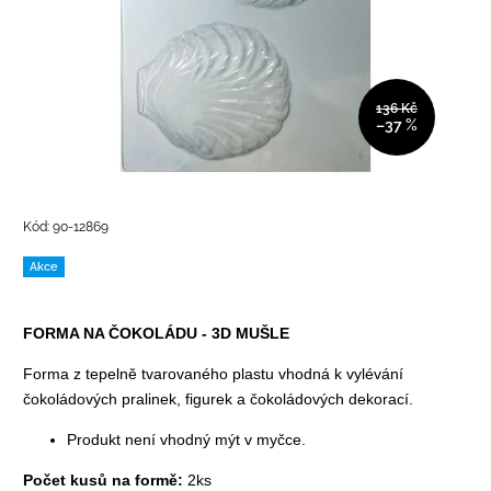
136 Kč
–37 %
Kód:
90-12869
Akce
FORMA NA ČOKOLÁDU - 3D MUŠLE
Forma z tepelně tvarovaného plastu vhodná k vylévání
čokoládových pralinek, figurek a čokoládových dekorací.
Produkt není vhodný mýt v myčce.
Počet kusů na formě:
2ks