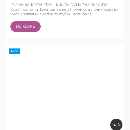
FORMA NA TARTALETKY - KULATÁ S VLNITÝM OKRAJEM
Kvalitní černá hliníková forma s nepřilnavým povrchem vhodná na
výrobu tartaletek. Vhodné do myčky. Barva: černá...
Do košíku
Akce
–15 %