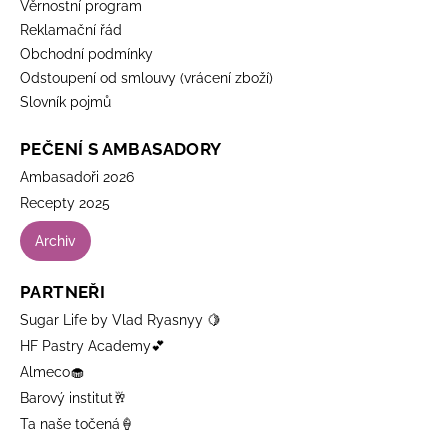
Věrnostní program
Reklamační řád
Obchodní podmínky
Odstoupení od smlouvy (vrácení zboží)
Slovník pojmů
PEČENÍ S AMBASADORY
Ambasadoři 2026
Recepty 2025
Archiv
PARTNEŘI
Sugar Life by Vlad Ryasnyy 🍋
HF Pastry Academy💕
Almeco🧁
Barový institut🥂
Ta naše točená🍦