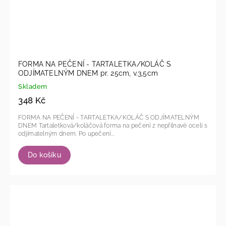
FORMA NA PEČENÍ - TARTALETKA/KOLÁČ S
ODJÍMATELNÝM DNEM pr. 25cm, v.3,5cm
Skladem
348 Kč
FORMA NA PEČENÍ - TARTALETKA/KOLÁČ S ODJÍMATELNÝM
DNEM Tartaletková/koláčová forma na pečení z nepřilnavé oceli s
odjímatelným dnem. Po upečení...
Do košíku