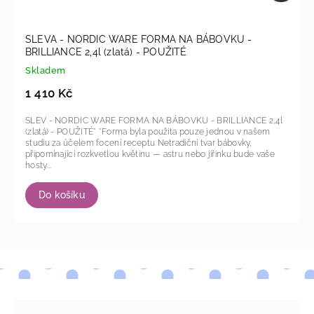
SLEVA - NORDIC WARE FORMA NA BÁBOVKU -
BRILLIANCE 2,4l (zlatá) - POUŽITÉ
Skladem
1 410 Kč
SLEV - NORDIC WARE FORMA NA BÁBOVKU - BRILLIANCE 2,4l
(zlatá) - POUŽITÉ* *Forma byla použita pouze jednou v našem
studiu za účelem focení receptu Netradiční tvar bábovky,
připomínající rozkvetlou květinu — astru nebo jiřinku bude vaše
hosty...
Do košíku