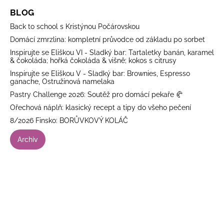
BLOG
Back to school s Kristýnou Počárovskou
Domácí zmrzlina: kompletní průvodce od základu po sorbet
Inspirujte se Eliškou VI - Sladký bar: Tartaletky banán, karamel
& čokoláda; hořká čokoláda & višně; kokos s citrusy
Inspirujte se Eliškou V - Sladký bar: Brownies, Espresso
ganache, Ostružinová namelaka
Pastry Challenge 2026: Soutěž pro domácí pekaře 🥐
Ořechová náplň: klasický recept a tipy do všeho pečení
8/2026 Finsko: BORŮVKOVÝ KOLÁČ
Archiv