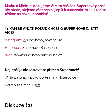
Marku a Michale, děkujeme Vám za Váš čas. Supernově pozdě,
ale přece, přejeme všechno nejlepší k narozeninám a už teď se
těšíme na novou pobočku!
👣
KAM SE VYDAT, POKUD CHCEŠ O SUPERNOVĚ ZJISTIT
VÍCE?
Instagram:
@supernova_bakehouse
Facebook:
Supernova Bakehouse
Web:
www.supernovabakehouse.cz
Nejlepší je ale zastavit se přímo v Supernově!
📍Na Zátorách 1, 170 00 Praha 7-Holešovice
Potřebuješ mapu?
🗺️
Diskuze (0)