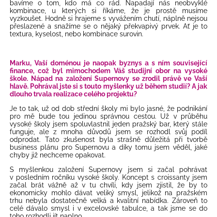
bavíme o tom, kdo má co rád. Napadají nás neobvyklé
kombinace, u kterých si říkáme, že je prostě musíme
vyzkoušet. Hodně si hrajeme s vyvážením chutí, náplně nejsou
přeslazené a snažíme se o nějaký překvapivý prvek. Ať je to
textura, kyselost, nebo kombinace surovin.
Marku, Vaší doménou je naopak byznys a s ním související
finance, což byl mimochodem Váš studijní obor na vysoké
škole. Nápad na založení Supernovy se zrodil právě ve Vaší
hlavě. Pohrával jste si s touto myšlenky už během studií? A jak
dlouho trvala realizace celého projektu?
Je to tak, už od dob střední školy mi bylo jasné, že podnikání
pro mě bude tou jedinou správnou cestou. Už v průběhu
vysoké školy jsem spoluvlastnil jeden pražský bar, který stále
funguje, ale z mnoha důvodů jsem se rozhodl svůj podíl
odprodat. Tato zkušenost byla strašně důležitá při tvorbě
business plánu pro Supernovu a díky tomu jsem věděl, jaké
chyby již nechceme opakovat.
S myšlenkou založení Supernovy jsem si začal pohrávat
v posledním ročníku vysoké školy. Koncept s croissanty jsem
začal brát vážně až v tu chvíli, kdy jsem zjistil, že by to
ekonomicky mohlo dávat veliký smysl, jelikož na pražském
trhu nebyla dostatečně velká a kvalitní nabídka. Zároveň to
celé dávalo smysl i v excelovské tabulce, a tak jsme se do
toho rozhodli jít naplno.