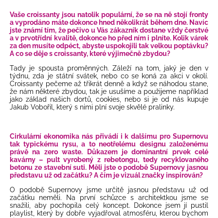
Vaše croissanty jsou natolik populární, že se na ně stojí fronty
a vyprodáno máte dokonce hned několikrát během dne. Navíc
jste známí tím, že pečivo u Vás zákazník dostane vždy čerstvé
a v prvotřídní kvalitě, dokonce ho před ním i plníte. Kolik várek
za den musíte odpéct, abyste uspokojili tak velkou poptávku?
A co se děje s croissanty, které výjimečně zbydou?
Tady je spousta proměnných. Záleží na tom, jaký je den v
týdnu, zda je státní svátek, nebo co se koná za akci v okolí.
Croissanty pečeme až třikrát denně a když se náhodou stane,
že nám některé zbydou, tak je usušíme a použijeme například
jako základ našich dortů, cookies, nebo si je od nás kupuje
Jakub Vobořil, který s nimi plní svoje skvělé pralinky.
Cirkulární ekonomika nás přivádí i k dalšímu pro Supernovu
tak typickému rysu, a to neotřelému designu založenému
právě na zero waste. Důkazem je dominantní prvek celé
kavárny – pult vyrobený z rebetongu, tedy recyklovaného
betonu ze stavební suti. Měli jste o podobě Supernovy jasnou
představu už od začátku? A čím je vizuál značky inspirován?
O podobě Supernovy jsme určitě jasnou představu už od
začátku neměli. Na první schůzce s architektkou jsme se
snažili, aby pochopila celý koncept. Dokonce jsem jí pustil
playlist, který by dobře vyjadřoval atmosféru, kterou bychom