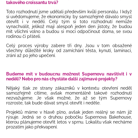
takového croissantu trvá?
Toto rozhodnutí jsme udělali především kvůli personálu. I když
si uvědomujeme, že ekonomicky by samozřejmě dávalo smysl
otevřít i v neděli. Celý tým si toto rozhodnutí nemůže
vynachválit, jelikož mají alespoň jeden den jistoty, že budou
mít všichni volno a budou si moci odpočinout doma, se svou
rodinou či přáteli.
Celý proces výroby zabere tři dny. Jsou v tom obsažené
všechny důležité kroky od zamíchání těsta, kynutí, laminaci,
zrání až po jeho upečení.
Budeme mít v budoucnu možnost Supernovu navštívit i v
neděli? Nebo pro nás chystáte další zajímavé projekty?
Nějaký tlak ze strany zákazníků v kontextu otevření neděl
samozřejmě cítíme, avšak momentálně takové rozhodnutí
nezvažujeme. Je však možné, že až se tým Supernovy
rozroste, tak bude dávat smysl otevřít i neděle.
Projektů máme v hlavě plno, avšak jeden reálný se nám již
rýsuje. Jedná se o druhou pobočku Supernova Bakehouse,
kterou plánujeme otevřít letos v sprnu. Lokalitu však necháme
prozatím jako překvapení.