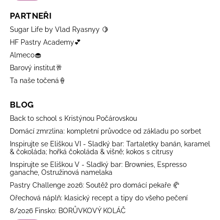
PARTNEŘI
Sugar Life by Vlad Ryasnyy 🍋
HF Pastry Academy💕
Almeco🧁
Barový institut🥂
Ta naše točená🍦
BLOG
Back to school s Kristýnou Počárovskou
Domácí zmrzlina: kompletní průvodce od základu po sorbet
Inspirujte se Eliškou VI - Sladký bar: Tartaletky banán, karamel
& čokoláda; hořká čokoláda & višně; kokos s citrusy
Inspirujte se Eliškou V - Sladký bar: Brownies, Espresso
ganache, Ostružinová namelaka
Pastry Challenge 2026: Soutěž pro domácí pekaře 🥐
Ořechová náplň: klasický recept a tipy do všeho pečení
8/2026 Finsko: BORŮVKOVÝ KOLÁČ