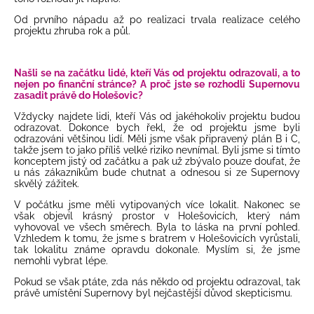
Od prvního nápadu až po realizaci trvala realizace celého
projektu zhruba rok a půl.
Našli se na začátku lidé, kteří Vás od projektu odrazovali, a to
nejen po finanční stránce? A proč jste se rozhodli Supernovu
zasadit právě do Holešovic?
Vždycky najdete lidi, kteří Vás od jakéhokoliv projektu budou
odrazovat. Dokonce bych řekl, že od projektu jsme byli
odrazováni většinou lidí. Měli jsme však připravený plán B i C,
takže jsem to jako příliš velké riziko nevnímal. Byli jsme si tímto
konceptem jistý od začátku a pak už zbývalo pouze doufat, že
u nás zákazníkům bude chutnat a odnesou si ze Supernovy
skvělý zážitek.
V počátku jsme měli vytipovaných více lokalit. Nakonec se
však objevil krásný prostor v Holešovicích, který nám
vyhovoval ve všech směrech. Byla to láska na první pohled.
Vzhledem k tomu, že jsme s bratrem v Holešovicích vyrůstali,
tak lokalitu známe opravdu dokonale. Myslím si, že jsme
nemohli vybrat lépe.
Pokud se však ptáte, zda nás někdo od projektu odrazoval, tak
právě umístění Supernovy byl nejčastější důvod skepticismu.