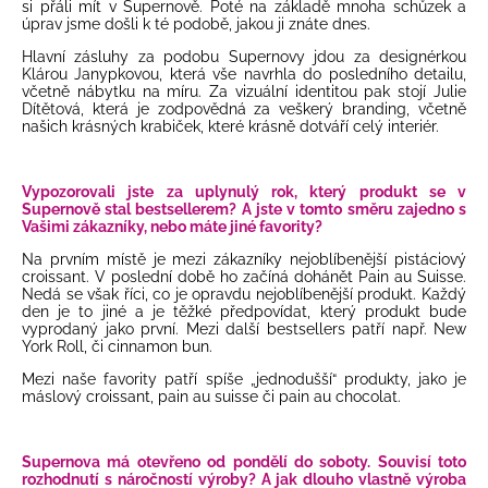
si přáli mít v Supernově. Poté na základě mnoha schůzek a
úprav jsme došli k té podobě, jakou ji znáte dnes.
Hlavní zásluhy za podobu Supernovy jdou za designérkou
Klárou Janypkovou, která vše navrhla do posledního detailu,
včetně nábytku na míru. Za vizuální identitou pak stojí Julie
Dítětová, která je zodpovědná za veškerý branding, včetně
našich krásných krabiček, které krásně dotváří celý interiér.
Vypozorovali jste za uplynulý rok, který produkt se v
Supernově stal bestsellerem? A jste v tomto směru zajedno s
Vašimi zákazníky, nebo máte jiné favority?
Na prvním místě je mezi zákazníky nejoblíbenější pistáciový
croissant. V poslední době ho začíná dohánět Pain au Suisse.
Nedá se však říci, co je opravdu nejoblíbenější produkt. Každý
den je to jiné a je těžké předpovídat, který produkt bude
vyprodaný jako první. Mezi další bestsellers patří např. New
York Roll, či cinnamon bun.
Mezi naše favority patří spíše „jednodušší“ produkty, jako je
máslový croissant, pain au suisse či pain au chocolat.
Supernova má otevřeno od pondělí do soboty. Souvisí toto
rozhodnutí s náročností výroby? A jak dlouho vlastně výroba