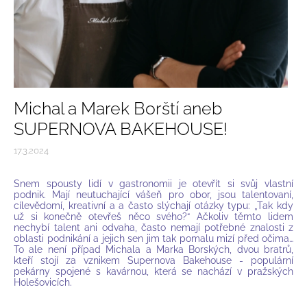
Michal a Marek Borští aneb
SUPERNOVA BAKEHOUSE!
17.3.2024
Snem spousty lidí v gastronomii je otevřít si svůj vlastní
podnik. Mají neutuchající vášeň pro obor, jsou talentovaní,
cílevědomí, kreativní a a často slýchají otázky typu: „Tak kdy
už si konečně otevřeš něco svého?“ Ačkoliv těmto lidem
nechybí talent ani odvaha, často nemají potřebné znalosti z
oblasti podnikání a jejich sen jim tak pomalu mizí před očima…
To ale není případ Michala a Marka Borských, dvou bratrů,
kteří stojí za vznikem Supernova Bakehouse - populární
pekárny spojené s kavárnou, která se nachází v pražských
Holešovicích.