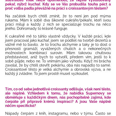
souvislosti však nelze opomenout, že nejste vystudovaný
pekař, nýbrž kuchař. Kdy se ve Vás probudila touha péct a
proč volba padla převážně na práci s croissantovým těstem?
Na začátek bych chtěl zmínit, že to není jen pod mýma
rukama. Mám k sobě dva šikovné cukráře/pekaře, kteří svou
práci milují a každý z nich se specializuje trochu na něco
jiného. Dohromady to krásně funguje.
K cukrařině mě to táhlo vlastně vždycky. V každé práci, kde
jsem pracoval jako kuchař, jsem se podílel na tvorbě dezertů a
vážně mě to bavilo. Je to trochu alchymie a taky je to dost o
přesnosti gramáží, vyvážených chutích a o nekonečných
možnostech kombinací surovin. Mám takovou chuťovou
představivost, aniž bych to vytvořil, předem vím, jestli to k
sobě půjde, nebo ne. To vnímám jako výhodu. Když mi brácha
zavolal, že by chtěl otevřít pekárnu, oba nás napadlo to samé.
Croissantové těsto je velká alchymie a obrovská výzva, a ne
každý ji zvládne. To jsem prostě musel vyzkoušet.
Tím, co od sebe jednotlivé croissanty odlišuje, však není těsto,
ale náplně. Vzhledem k tomu, že nabídka Supernovy se
obměňuje s každičkým dnem, nás pochopitelně zajímá, kde
čerpáte při přípravě krémů inspiraci? A jsou Vaše náplně
něčím specifické?
Nápady čerpám z knih, instagramu, nebo v týmu. Často se