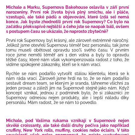
Michale a Marku, Supernova Bakehouse oslavila v září první
narozeniny. První rok života bývá plný smíchu, ale i pláče,
vzestupů, ale také pádů a objevování, které (zdá se) nemá
konce. Jak byste zhodnotili první rok Supernovy? Co bylo na
začátku překvapivě nejtěžší a čeho jste se naopak báli, ovšem
s postupem času se ukázalo, že naprosto zbytečně?
První rok Supernovy byl krásný, ale zároveň extrémně náročný.
Jelikož jsme otevřeli Supernovu téměř bez personálu, tak jsme
tomu museli obětovat opravdu 100% svého času. V prvním
roce jsme neměli téměř ani 1 den volna a byly to opravdu
těžké časy, které nám však vykompenzovala radost z toho, že
vidíme spokojené zákazníky, kteří se k nám vrací.
Rychle se nám podařilo vytvořit stálou klientelu, která se k
nám ráda vrací. Zároveň jsme hrdí na to, že se nám podařilo
sestavit dream team, se kterým je sranda, táhneme všichni za
jeden provaz a záleží jim na Supernově stejně jako nám. Když
koncept vznikal, jednou z podmínek bylo, že si zákazníci ze
Supernovy odnesou nejen produkty, ale i lepší náladu díky
personálu. Mám radost, že se nám to povedlo.
Michale, pod Vašima rukama vznikají v Supernově nejen
skvělé croissanty, ale také další druhy pečiva jako například
cruffiny, New York rolls, muffiny, cookies nebo éclairs. V této