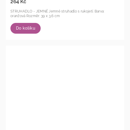
264 Kč
STRUHADLO - JEMNÉ Jemné struhadlo s rukojetí. Barva:
oranžová Rozměr: 39 x 3,6 cm
Do košíku