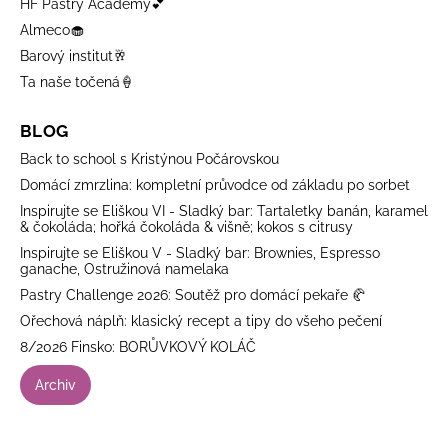
HF Pastry Academy💕
Almeco🧁
Barový institut🥂
Ta naše točená🍦
BLOG
Back to school s Kristýnou Počárovskou
Domácí zmrzlina: kompletní průvodce od základu po sorbet
Inspirujte se Eliškou VI - Sladký bar: Tartaletky banán, karamel
& čokoláda; hořká čokoláda & višně; kokos s citrusy
Inspirujte se Eliškou V - Sladký bar: Brownies, Espresso
ganache, Ostružinová namelaka
Pastry Challenge 2026: Soutěž pro domácí pekaře 🥐
Ořechová náplň: klasický recept a tipy do všeho pečení
8/2026 Finsko: BORŮVKOVÝ KOLÁČ
Archiv