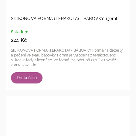
SILIKONOVÁ FORMA (TERAKOTA) - BÁBOVKY 130ml
Skladem
241 Kč
SILIKONOVÁ FORMA (TERAKOTA) - BÁBOVKY Forma na dezerty
a pečení ve tvaru bábovky. Forma je vyrobena z terakotového
silikonut řady siliconflex. Ve formě lze péct při 230°C a rovněž
zamrazovat do...
Do košíku