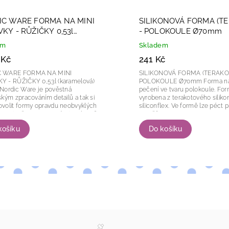
IC WARE FORMA NA MINI
SILIKONOVÁ FORMA (T
KY - RŮŽIČKY 0,53l
- POLOKOULE Ø70mm
elová)
em
Skladem
 Kč
241 Kč
 WARE FORMA NA MINI
SILIKONOVÁ FORMA (TERAKOT
 - RŮŽIČKY 0,53l (karamelová)
POLOKOULE Ø70mm Forma na dezerty a
Nordic Ware je pověstná
pečení ve tvaru polokoule. Forma je
ským zpracováním detailů a tak si
vyrobena z terakotového siliko
volit formy opravdu neobvyklých
siliconflex. Ve formě lze péct při 230°C a
 precizně vypracovanými prvky. Díky
rovněž zamrazovat...
ě získáte 6 malých...
košíku
Do košíku