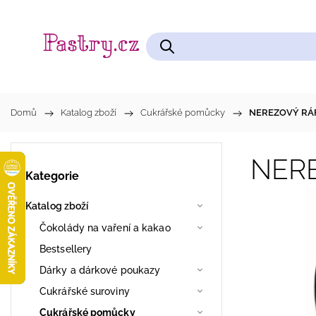
Čokolády na vaření a kakao
Cukrářské pomůcky
Domů
/
Katalog zboží
/
Cukrářské pomůcky
/
NEREZOVÝ RÁF
NERE
Kategorie
Katalog zboží
Čokolády na vaření a kakao
Bestsellery
Dárky a dárkové poukazy
Cukrářské suroviny
Cukrářské pomůcky