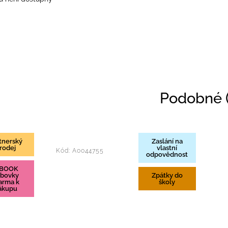
Podobné (
tnerský
Zaslání na
rodej
vlastní
Kód:
A0044755
odpovědnost
-BOOK
bovky
Zpátky do
arma k
školy
ákupu