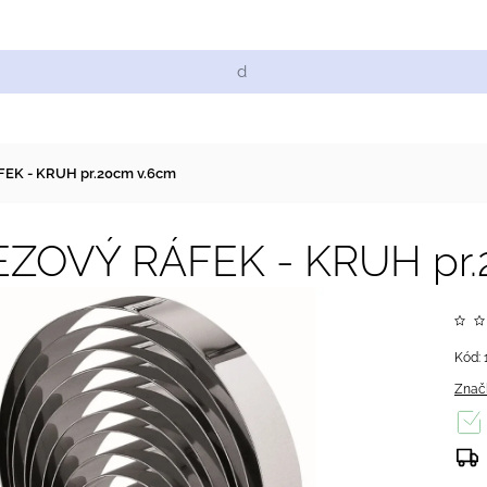
Cukrářské suroviny
Zdobení a barvy
Zach
EK - KRUH pr.20cm v.6cm
ZOVÝ RÁFEK - KRUH pr.
Kód:
Znač