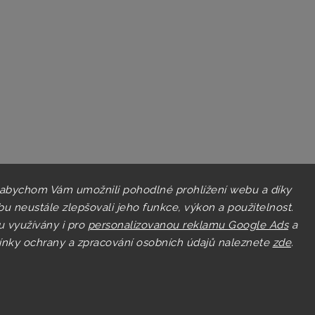
 abychom Vám umožnili pohodlné prohlížení webu a díky
u neustále zlepšovali jeho funkce, výkon a použitelnost.
u využívány i pro
personalizovanou reklamu Google Ads
a
nky ochrany a zpracování osobních údajů naleznete
zde
.
Copyright 2026
Pastry.cz
. Všechna práva vyhrazena.
Upravit nastavení cookies
Grafický návrh vytvořil a nakódoval
Shoptak.cz