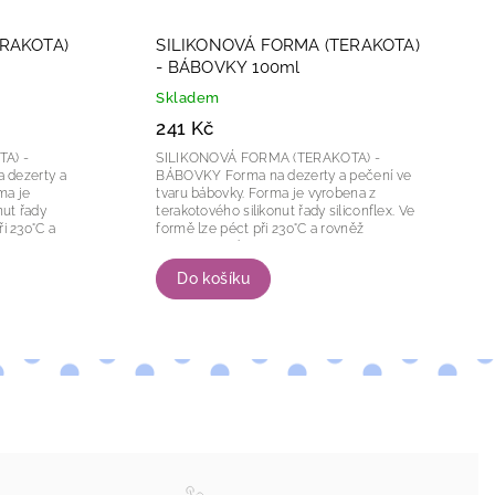
ERAKOTA)
SILIKONOVÁ FORMA (TERAKOTA)
- BÁBOVKY 100ml
Skladem
241 Kč
A) -
SILIKONOVÁ FORMA (TERAKOTA) -
BÁBOVKY Forma na dezerty a pečení ve
tvaru bábovky. Forma je vyrobena z
nut řady
terakotového silikonut řady siliconflex. Ve
formě lze péct při 230°C a rovněž
zamrazovat do...
Do košíku