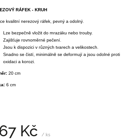
EZOVÝ RÁFEK - KRUH
ce kvalitní nerezový ráfek, pevný a odolný.
Lze bezpečně vložit do mrazáku nebo trouby.
Zajišťuje rovnoměrné pečení.
Jsou k dispozici v různých tvarech a velikostech.
Snadno se čistí, minimálně se deformují a jsou odolné proti
oxidaci a korozi.
měr:
20 cm
ka:
6 cm
67 Kč
/ ks