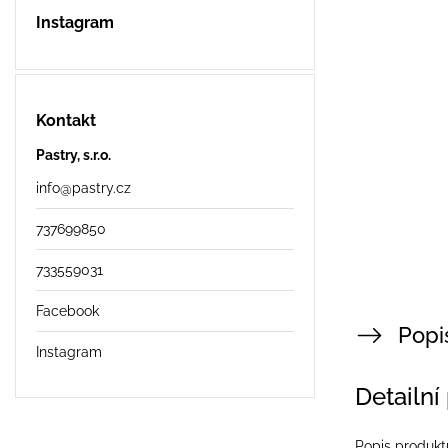
Instagram
Kontakt
Pastry, s.r.o.
info
@
pastry.cz
737699850
733559031
Facebook
Popi
Instagram
Detailní
Popis produkt