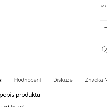
303,
Hodnocení
Diskuze
Značka
M
s
 popis produktu
u není dostupný