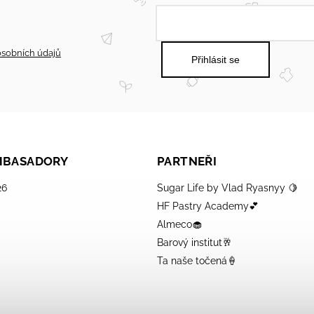
sobních údajů
Přihlásit se
AMBASADORY
PARTNEŘI
26
Sugar Life by Vlad Ryasnyy 🍋
HF Pastry Academy💕
Almeco🧁
Barový institut🥂
Ta naše točená🍦