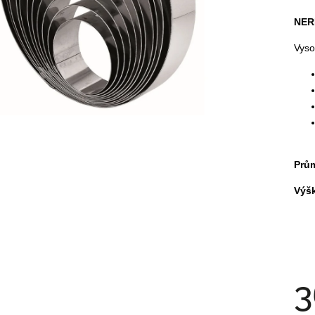
NER
Vyso
Prů
Výš
3