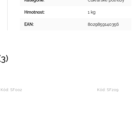
Kategorie
:
Cukrářské potřeby
Hmotnost
:
1 kg
EAN
:
8029859140356
3)
Kód:
SF002
Kód:
SF209