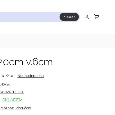
hledat
raň a ušetři
Bestsellery
Vstup do Pastry premium
20cm v.6cm
Neohodnoceno
1H6X20
ka:
MARTELLATO
SKLADEM
Možnosti doručení