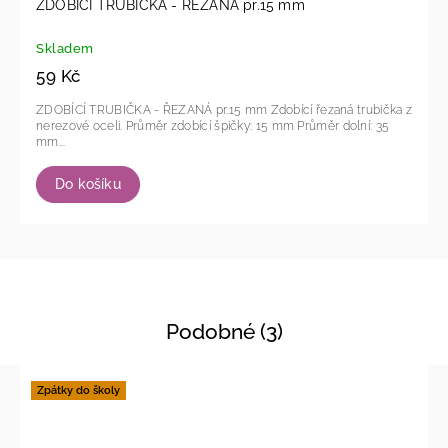
ZDOBÍCÍ TRUBIČKA - ŘEZANÁ pr.15 mm
Skladem
59 Kč
ZDOBÍCÍ TRUBIČKA - ŘEZANÁ pr.15 mm Zdobící řezaná trubička z
nerezové oceli. Průměr zdobící špičky: 15 mm Průměr dolní: 35
mm...
Do košíku
Podobné (3)
Zpátky do školy