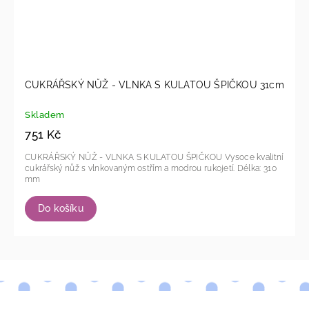
CUKRÁŘSKÝ NŮŽ - VLNKA S KULATOU ŠPIČKOU 31cm
Skladem
751 Kč
CUKRÁŘSKÝ NŮŽ - VLNKA S KULATOU ŠPIČKOU Vysoce kvalitní
cukrářský nůž s vlnkovaným ostřím a modrou rukojetí. Délka: 310
mm
Do košíku