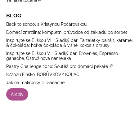
Ta naše točená🍦
BLOG
Back to school s Kristýnou Počárovskou
Domácí zmrzlina: kompletní průvodce od základu po sorbet
Inspirujte se Eliškou VI - Sladký bar: Tartaletky banán, karamel
& čokoláda; hořká čokoláda & višně; kokos s citrusy
Inspirujte se Eliškou V - Sladký bar: Brownies, Espresso
ganache, Ostružinová namelaka
Pastry Challenge 2026: Soutěž pro domácí pekaře 🥐
8/2026 Finsko: BORŮVKOVÝ KOLÁČ
Jak na makronky III: Ganache
Archiv