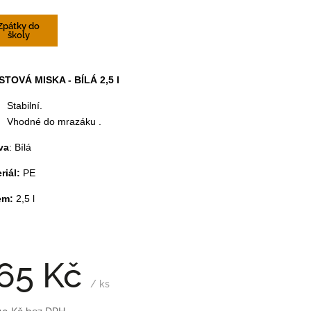
Zpátky do
školy
TOVÁ MISKA - BÍLÁ 2,5 l
Stabilní.
Vhodné do mrazáku .
va
: Bílá
riál:
PE
em:
2,5 l
65 Kč
/ ks