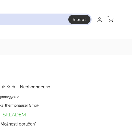
hledat
raň a ušetři
Bestsellery
Vstup do Pastry premium
Neohodnoceno
3000239042
ka:
thermohauser GmbH
SKLADEM
Možnosti doručení