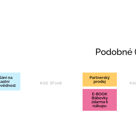
Podobné (
lání na
Partnerský
lastní
prodej
Kód:
SF006
Kó
vědnost
E-BOOK
Bábovky
zdarma k
nákupu