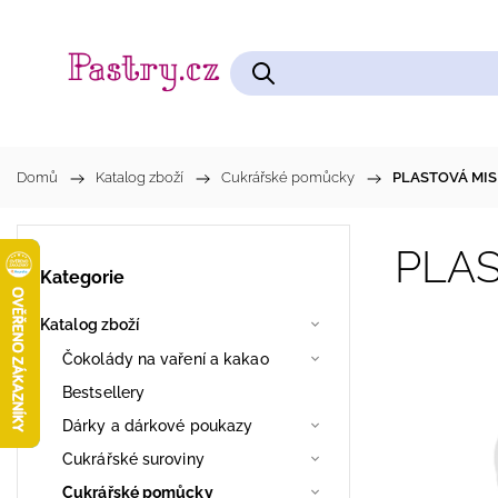
Čokolády na vaření a kakao
Cukrářské pomůcky
Domů
/
Katalog zboží
/
Cukrářské pomůcky
/
PLASTOVÁ MISKA
PLAS
Kategorie
Katalog zboží
Čokolády na vaření a kakao
Bestsellery
Dárky a dárkové poukazy
Cukrářské suroviny
Cukrářské pomůcky