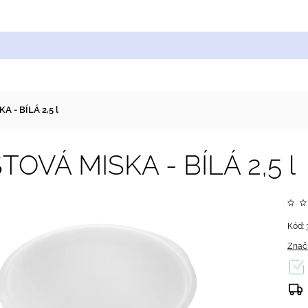
Cukrářské suroviny
Zdobení a barvy
Zach
 - BÍLÁ 2,5 l
TOVÁ MISKA - BÍLÁ 2,5 l
Kód:
Znač