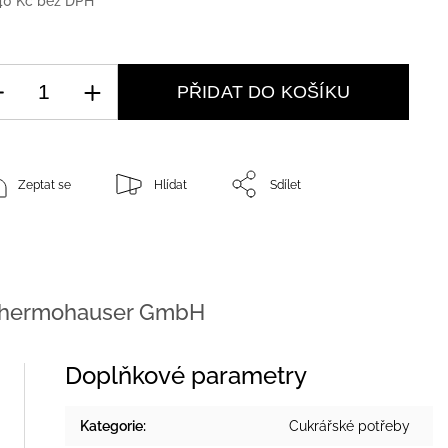
40 Kč bez DPH
PŘIDAT DO KOŠÍKU
Zeptat se
Hlídat
Sdílet
hermohauser GmbH
Doplňkové parametry
Kategorie
:
Cukrářské potřeby