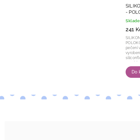
SILIK
- PO
Sklad
241 K
SILIKO
POLOKOULE Ø3
pečení ve 
vyrobena
siliconflex. Ve formě lze péct
rovněž z
Do 