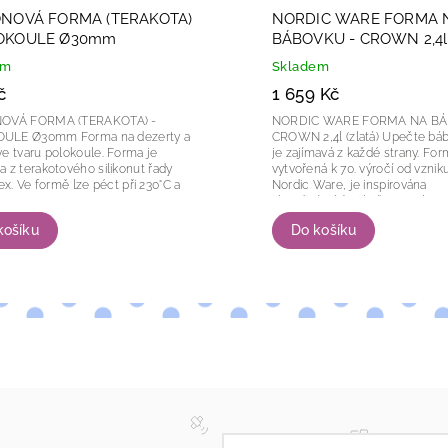
ONOVÁ FORMA (TERAKOTA)
NORDIC WARE FORMA 
LOKOULE Ø30mm
BÁBOVKU - CROWN 2,4l (
em
Skladem
č
1 659 Kč
NOVÁ FORMA (TERAKOTA) -
NORDIC WARE FORMA NA BÁ
0mm Forma na dezerty a
CROWN 2,4l (zlatá) Upečte bábovku, která
tvaru polokoule. Forma je
je zajímavá z každé strany. Fo
 z terakotového silikonut řady
vytvořená k 70. výročí od vznik
 při 230°C a
Nordic Ware, je inspirována
amrazovat...
skandinávskými kořeny s elega
vrcholy a...
košíku
Do košíku