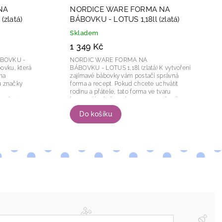
NA
NORDICE WARE FORMA NA
zlatá)
BÁBOVKU - LOTUS 1,18ll (zlatá)
Skladem
1 349 Kč
BOVKU -
NORDIC WARE FORMA NA
BÁBOVKU - LOTUS 1,18l (zlatá) K vytvoření
rma
zajímavé bábovky vám postačí správná
u značky
forma a recept. Pokud chcete uchvátit
rodinu a přátele, tato forma ve tvaru
ntními
lotosového květu vám v tom zaručeně
pomůže....
Do košíku