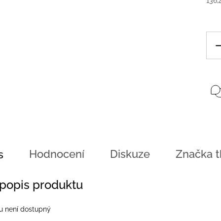
136,
Hodnocení
Diskuze
Značka
t
s
 popis produktu
u není dostupný