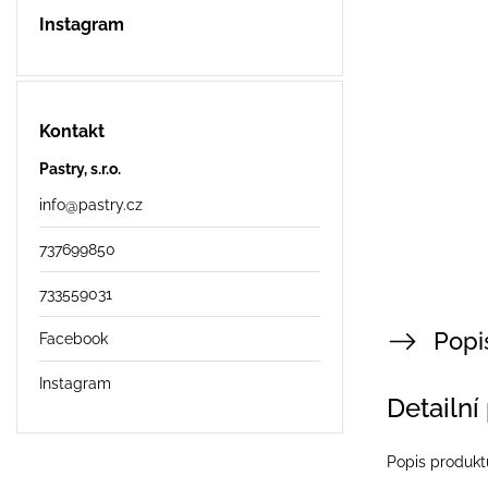
Instagram
Kontakt
Pastry, s.r.o.
info
@
pastry.cz
737699850
733559031
Popi
Facebook
Instagram
Detailní
Popis produkt