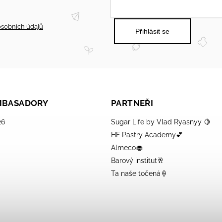
sobních údajů
Přihlásit se
AMBASADORY
PARTNEŘI
26
Sugar Life by Vlad Ryasnyy 🍋
HF Pastry Academy💕
Almeco🧁
Barový institut🥂
Ta naše točená🍦