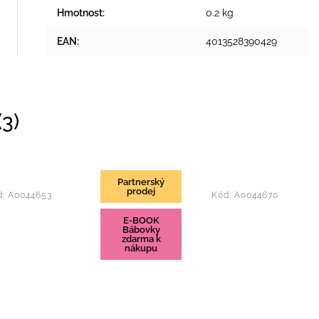
Hmotnost
:
0.2 kg
EAN
:
4013528390429
3)
Partnerský
prodej
d:
A0044653
Kód:
A0044670
E-BOOK
Bábovky
zdarma k
nákupu