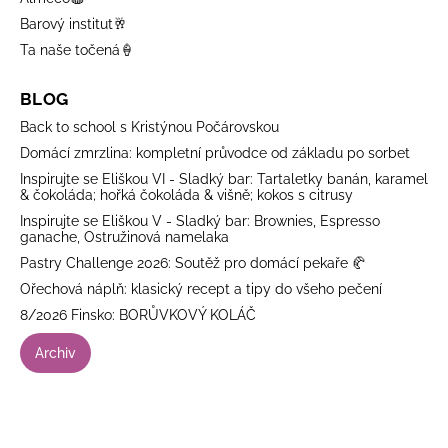
Barový institut🥂
Ta naše točená🍦
BLOG
Back to school s Kristýnou Počárovskou
Domácí zmrzlina: kompletní průvodce od základu po sorbet
Inspirujte se Eliškou VI - Sladký bar: Tartaletky banán, karamel
& čokoláda; hořká čokoláda & višně; kokos s citrusy
Inspirujte se Eliškou V - Sladký bar: Brownies, Espresso
ganache, Ostružinová namelaka
Pastry Challenge 2026: Soutěž pro domácí pekaře 🥐
Ořechová náplň: klasický recept a tipy do všeho pečení
8/2026 Finsko: BORŮVKOVÝ KOLÁČ
Archiv