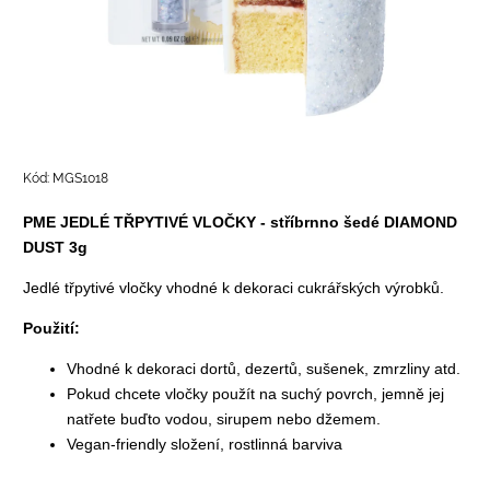
Kód:
MGS1018
PME JEDLÉ TŘPYTIVÉ VLOČKY - stříbrnno šedé DIAMOND
DUST 3g
Jedlé třpytivé vločky vhodné k dekoraci cukrářských výrobků.
Použití:
Vhodné k dekoraci dortů, dezertů, sušenek, zmrzliny atd.
Pokud chcete vločky použít na suchý povrch, jemně jej
natřete buďto vodou, sirupem nebo džemem.
Vegan-friendly složení, rostlinná barviva