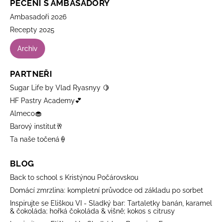
PEČENÍ S AMBASADORY
Ambasadoři 2026
Recepty 2025
Archiv
PARTNEŘI
Sugar Life by Vlad Ryasnyy 🍋
HF Pastry Academy💕
Almeco🧁
Barový institut🥂
Ta naše točená🍦
BLOG
Back to school s Kristýnou Počárovskou
Domácí zmrzlina: kompletní průvodce od základu po sorbet
Inspirujte se Eliškou VI - Sladký bar: Tartaletky banán, karamel
& čokoláda; hořká čokoláda & višně; kokos s citrusy