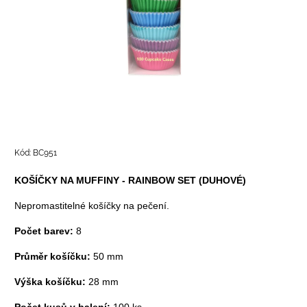
Kód:
BC951
KOŠÍČKY NA MUFFINY - RAINBOW SET (DUHOVÉ)
Nepromastitelné košíčky na pečení.
Počet barev:
8
Průměr košíčku:
50 mm
Výška košíčku:
28 mm
Počet kusů v balení:
100 ks