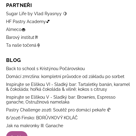
PARTNEŘI
Sugar Life by Vlad Ryasnyy 🍋
HF Pastry Academy💕
Almeco🧁
Barový institut🥂
Ta naše točená🍦
BLOG
Back to school s Kristýnou Počárovskou
Domácí zmrzlina: kompletní průvodce od základu po sorbet
Inspirujte se Eliškou VI - Sladký bar: Tartaletky banán, karamel
& čokoláda; hořká čokoláda & višně; kokos s citrusy
Inspirujte se Eliškou V - Sladký bar: Brownies, Espresso
ganache, Ostružinová namelaka
Pastry Challenge 2026: Soutěž pro domácí pekaře 🥐
8/2026 Finsko: BORŮVKOVÝ KOLÁČ
Jak na makronky III: Ganache