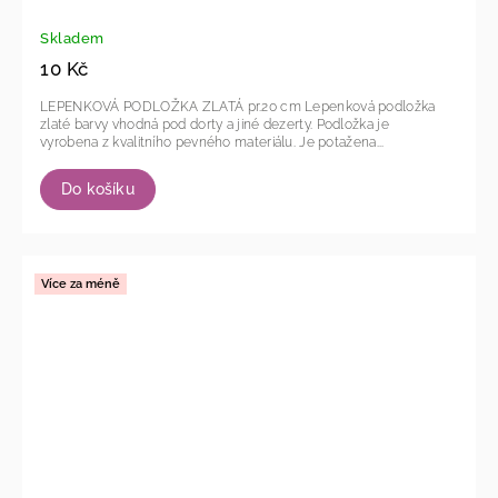
Skladem
10 Kč
LEPENKOVÁ PODLOŽKA ZLATÁ pr.20 cm Lepenková podložka
zlaté barvy vhodná pod dorty a jiné dezerty. Podložka je
vyrobena z kvalitního pevného materiálu. Je potažena...
Do košíku
Více za méně