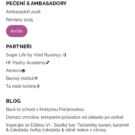
PEČENÍ S AMBASADORY
Ambasadoři 2026
Recepty 2025
Archiv
PARTNEŘI
Sugar Life by Vlad Ryasnyy 🍋
HF Pastry Academy💕
Almeco🧁
Barový institut🥂
Ta naše točená🍦
BLOG
Back to school s Kristýnou Počárovskou
Domácí zmrzlina: kompletní průvodce od základu po sorbet
Inspirujte se Eliškou VI - Sladký bar: Tartaletky banán, karamel
& čokoláda; hořká čokoláda & višně; kokos s citrusy