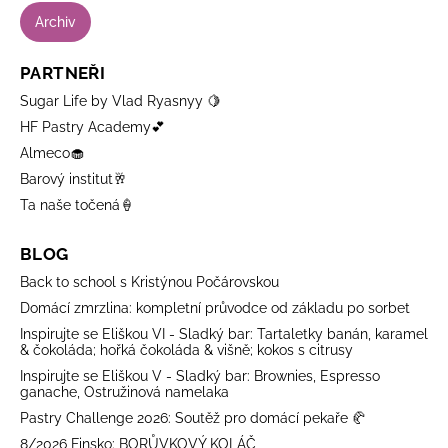
Archiv
PARTNEŘI
Sugar Life by Vlad Ryasnyy 🍋
HF Pastry Academy💕
Almeco🧁
Barový institut🥂
Ta naše točená🍦
BLOG
Back to school s Kristýnou Počárovskou
Domácí zmrzlina: kompletní průvodce od základu po sorbet
Inspirujte se Eliškou VI - Sladký bar: Tartaletky banán, karamel
& čokoláda; hořká čokoláda & višně; kokos s citrusy
Inspirujte se Eliškou V - Sladký bar: Brownies, Espresso
ganache, Ostružinová namelaka
Pastry Challenge 2026: Soutěž pro domácí pekaře 🥐
8/2026 Finsko: BORŮVKOVÝ KOLÁČ