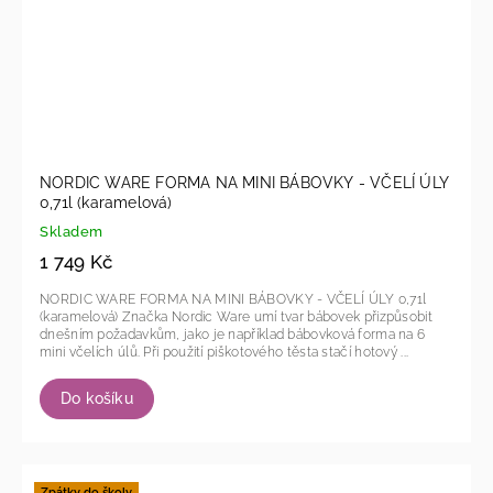
NORDIC WARE FORMA NA MINI BÁBOVKY - VČELÍ ÚLY
0,71l (karamelová)
Skladem
1 749 Kč
NORDIC WARE FORMA NA MINI BÁBOVKY - VČELÍ ÚLY 0,71l
(karamelová) Značka Nordic Ware umí tvar bábovek přizpůsobit
dnešním požadavkům, jako je například bábovková forma na 6
mini včelích úlů. Při použití piškotového těsta stačí hotový ...
Do košíku
Zpátky do školy