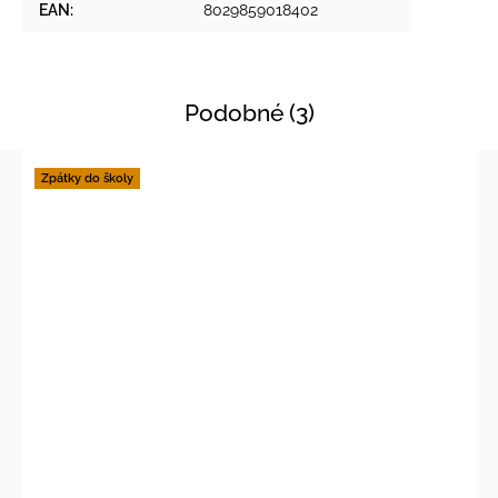
EAN
:
8029859018402
Podobné (3)
Zpátky do školy