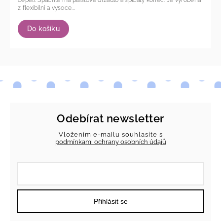
čepelí. Špachle má plastové držadlo a špičatý konec. Je vyrobena
z flexibilní a vysoce...
Do košíku
Odebírat newsletter
Vložením e-mailu souhlasíte s
podmínkami ochrany osobních údajů
Přihlásit se