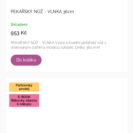
PEKAŘSKÝ NŮŽ - VLNKA 36cm
Skladem
953 Kč
PEKAŘSKÝ NŮŽ - VLNKA Vysoce kvalitní pekařský nůž s
vlnkovaným ostřím a modrou rukojetí. Délka: 360 mm
Do košíku
Partnerský
prodej
E-BOOK
Bábovky zdarma
k nákupu