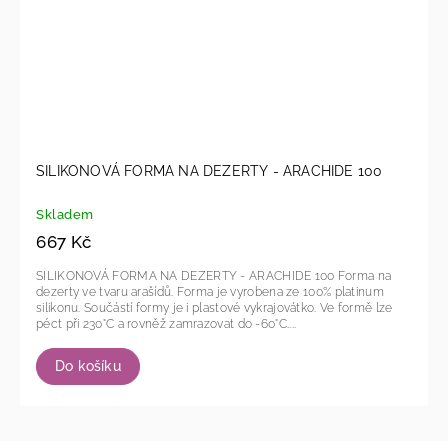
SILIKONOVÁ FORMA NA DEZERTY - ARACHIDE 100
Skladem
667 Kč
SILIKONOVÁ FORMA NA DEZERTY - ARACHIDE 100 Forma na
dezerty ve tvaru arašídů. Forma je vyrobena ze 100% platinum
silikonu. Součástí formy je i plastové vykrajovátko. Ve formě lze
péct při 230°C a rovněž zamrazovat do -60°C....
Do košíku