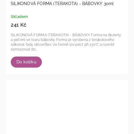
SILIKONOVÁ FORMA (TERAKOTA) - BÁBOVKY 30ml
Skladem
241 Kč
SILIKONOVÁ FORMA (TERAKOTA) - BÁBOVKY Forma na dezerty
a pečení ve tvaru bábovky. Forma je vyrobena z terakotového
silikonut řady siliconflex. Ve formě lze péct při 230°C a rovněž
zamrazovat do...
Do košíku