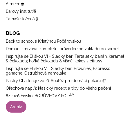
Almeco🧁
Barový institut🥂
Ta naše točená🍦
BLOG
Back to school s Kristýnou Počárovskou
Domácí zmrzlina: kompletní průvodce od základu po sorbet
Inspirujte se Eliškou VI - Sladký bar: Tartaletky banán, karamel
& čokoláda; hořká čokoláda & višně; kokos s citrusy
Inspirujte se Eliškou V - Sladký bar: Brownies, Espresso
ganache, Ostružinová namelaka
Pastry Challenge 2026: Soutěž pro domácí pekaře 🥐
Ořechová náplň: klasický recept a tipy do všeho pečení
8/2026 Finsko: BORŮVKOVÝ KOLÁČ
Archiv