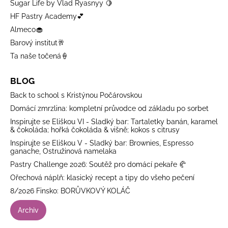
Sugar Life by Vlad Ryasnyy 🍋
HF Pastry Academy💕
Almeco🧁
Barový institut🥂
Ta naše točená🍦
BLOG
Back to school s Kristýnou Počárovskou
Domácí zmrzlina: kompletní průvodce od základu po sorbet
Inspirujte se Eliškou VI - Sladký bar: Tartaletky banán, karamel
& čokoláda; hořká čokoláda & višně; kokos s citrusy
Inspirujte se Eliškou V - Sladký bar: Brownies, Espresso
ganache, Ostružinová namelaka
Pastry Challenge 2026: Soutěž pro domácí pekaře 🥐
Ořechová náplň: klasický recept a tipy do všeho pečení
8/2026 Finsko: BORŮVKOVÝ KOLÁČ
Archiv