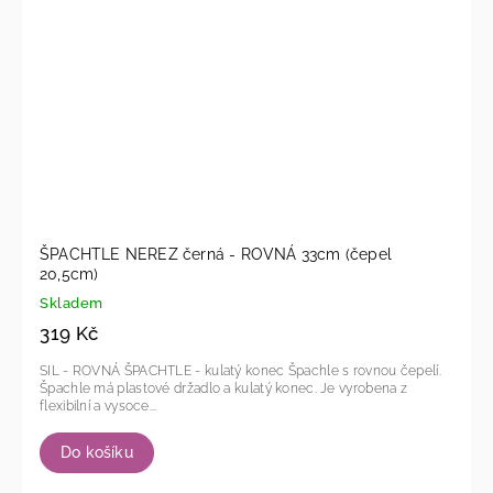
ŠPACHTLE NEREZ černá - ROVNÁ 33cm (čepel
20,5cm)
Skladem
319 Kč
SIL - ROVNÁ ŠPACHTLE - kulatý konec Špachle s rovnou čepelí.
Špachle má plastové držadlo a kulatý konec. Je vyrobena z
flexibilní a vysoce...
Do košíku