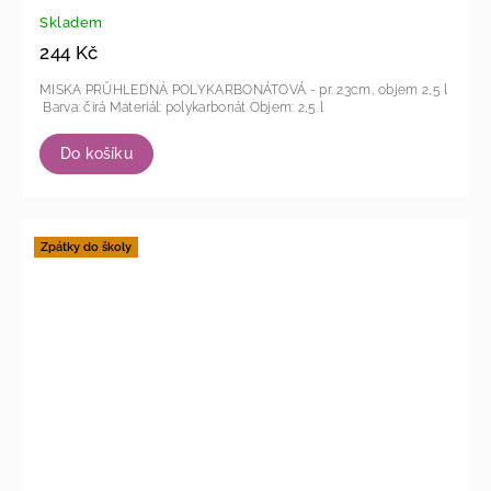
Skladem
244 Kč
MISKA PRŮHLEDNÁ POLYKARBONÁTOVÁ - pr. 23cm, objem 2,5 l
Barva: čirá Materiál: polykarbonát Objem: 2,5 l
Do košíku
Zpátky do školy