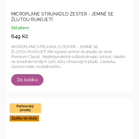
MICROPLANE STRUHADLO ZESTER - JEMNÉ SE
ŽLUTOU RUKOJETÍ
Skladem
649 Kč
MICROPLANE STRUHADLO ZESTER - JEMNÉ SE
ŽLUTOU RUKOJETÍ Microplane jemné struhadlo ze série
Premium Classic. Nepřekonatelná a dlouhotrvající ostrost. Ideální
na strouhání tvrdých sýrů, kůry citrusových plodů, česneku,
zázvoru nebo muškátového...
Do košíku
Partnerský
prodej
Zpátky do školy