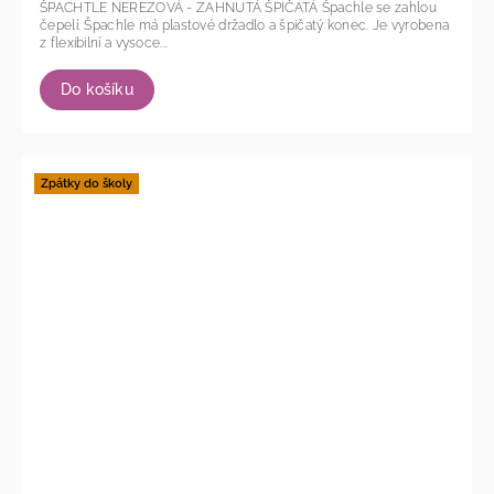
ŠPACHTLE NEREZOVÁ - ZAHNUTÁ ŠPIČATÁ Špachle se zahlou
čepelí. Špachle má plastové držadlo a špičatý konec. Je vyrobena
z flexibilní a vysoce...
Do košíku
Zpátky do školy