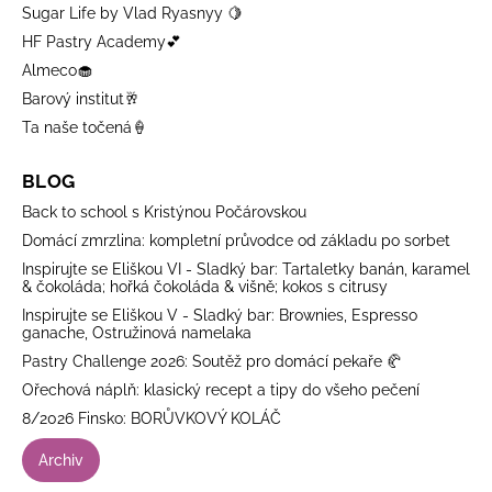
Sugar Life by Vlad Ryasnyy 🍋
HF Pastry Academy💕
Almeco🧁
Barový institut🥂
Ta naše točená🍦
BLOG
Back to school s Kristýnou Počárovskou
Domácí zmrzlina: kompletní průvodce od základu po sorbet
Inspirujte se Eliškou VI - Sladký bar: Tartaletky banán, karamel
& čokoláda; hořká čokoláda & višně; kokos s citrusy
Inspirujte se Eliškou V - Sladký bar: Brownies, Espresso
ganache, Ostružinová namelaka
Pastry Challenge 2026: Soutěž pro domácí pekaře 🥐
Ořechová náplň: klasický recept a tipy do všeho pečení
8/2026 Finsko: BORŮVKOVÝ KOLÁČ
Archiv