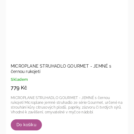
MICROPLANE STRUHADLO GOURMET - JEMNÉ s
černou rukojetí
Skladem
779 Kč
MICROPLANE STRUHADLO GOURMET - JEMNÉ s černou
rukojetí Microplane jemné struhadlo ze série Gourmet, určené na
strouhání kůry citrusových plodů, papriky, zázvoru či tvrdých sýrů.
Vhodné k zavěšení, omyvatelné v myčce nádobí.
Do košíku