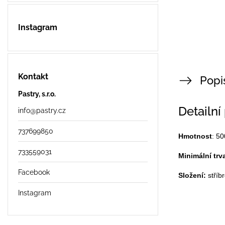
Instagram
Kontakt
Popi
Pastry, s.r.o.
Detailní
info
@
pastry.cz
737699850
Hmotnost
: 5
733559031
Minimální trv
Facebook
Složení:
stříb
Instagram