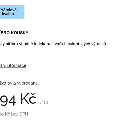
Prémiová
kvalita
ÍBRO KOUSKY
ky stříbra vhodné k dekoraci Vašich cukrářských výrobků.
ilní informace
žka byla vyprodána…
94 Kč
/ ks
80 Kč bez DPH