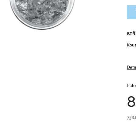
STŘ
Kous
Deta
Polo
8
738,