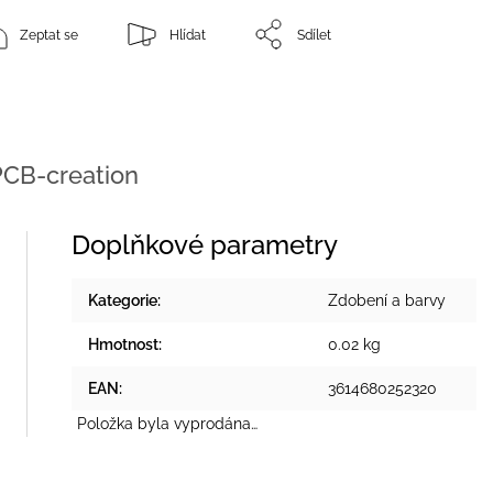
Zeptat se
Hlídat
Sdílet
CB-creation
Doplňkové parametry
Kategorie
:
Zdobení a barvy
Hmotnost
:
0.02 kg
EAN
:
3614680252320
Položka byla vyprodána…