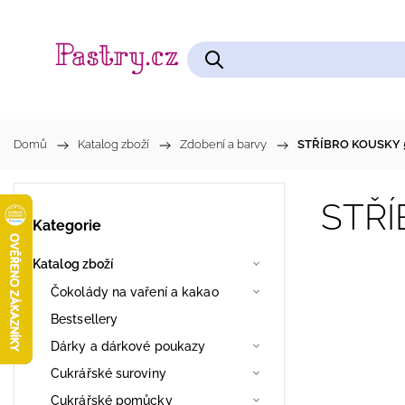
Čokolády na vaření a kakao
Cukrářské pomůcky
Domů
/
Katalog zboží
/
Zdobení a barvy
/
STŘÍBRO KOUSKY
STŘÍ
Kategorie
Katalog zboží
Čokolády na vaření a kakao
Bestsellery
Dárky a dárkové poukazy
Cukrářské suroviny
Cukrářské pomůcky