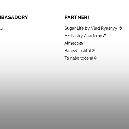
AMBASADORY
PARTNEŘI
26
Sugar Life by Vlad Ryasnyy 🍋
HF Pastry Academy💕
Almeco🧁
Barový institut🥂
Ta naše točená🍦