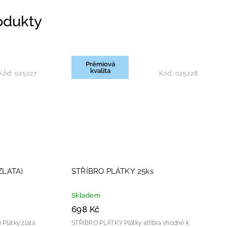
rodukty
Prémiová
kvalita
Kód:
025227
Kód:
025228
ZLATA)
STŘÍBRO PLÁTKY 25ks
Skladem
698 Kč
ta
STŘÍBRO PLÁTKY Plátky stříbra vhodné k