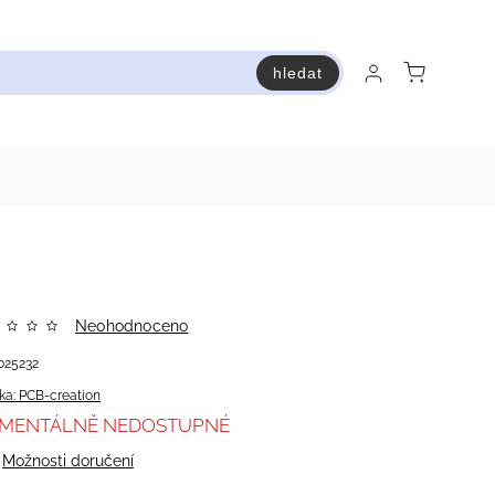
hledat
raň a ušetři
Bestsellery
Vstup do Pastry premium
Neohodnoceno
025232
ka:
PCB-creation
MENTÁLNĚ NEDOSTUPNÉ
Možnosti doručení