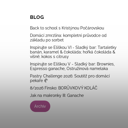
BLOG
Back to school s Kristýnou Počárovskou
Domácí zmrzlina: kompletní průvodce od
základu po sorbet
Inspirujte se Eliškou VI - Sladký bar: Tartaletky
banán, karamel & čokoláda; hořká čokoláda &
višně; kokos s citrusy
Inspirujte se Eliškou V - Sladký bar: Brownies,
Espresso ganache, Ostružinová namelaka
Pastry Challenge 2026: Soutěž pro domácí
pekaře 🥐
8/2026 Finsko: BORŮVKOVÝ KOLÁČ
Jak na makronky III: Ganache
Archiv