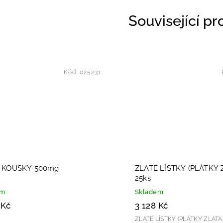
Související p
Kód:
025231
 KOUSKY 500mg
ZLATÉ LÍSTKY (PLÁTKY 
25ks
em
Skladem
 Kč
3 128 Kč
ZLATÉ LÍSTKY (PLÁTKY ZLATA) Plátky zla