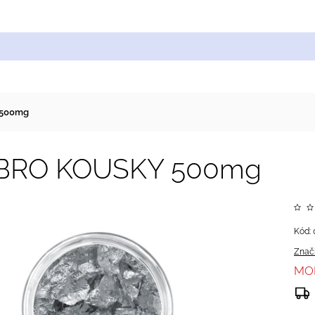
Cukrářské suroviny
Zdobení a barvy
Zach
 500mg
BRO KOUSKY 500mg
Kód:
Znač
MO