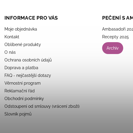
INFORMACE PRO VÁS
PEČENÍ S 
Moje objednávka
Ambasadoři 20
Kontakt
Recepty 2025
Oblíbené produkty
Archiv
O nás
Ochrana osobních údajů
Doprava a platba
FAQ - nejčastější dotazy
Věrnostní program
Reklamační řád
Obchodní podmínky
Odstoupení od smlouvy (vrácení zboží)
Slovník pojmů