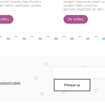
sky zlata vhodné k
vhodné k dekorování Vašich cu
dekorování Vašich cukrářských výrobků.
výrobků. Plátky si můžete
libovolně přizpůsobit dle Vámi...
Do košíku
košíku
sobních údajů
Přihlásit se