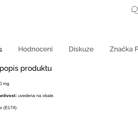
Hodnocení
Diskuze
Značka
P
s
 popis produktu
00 mg
anlivost:
uvedena na obale.
ro (E174).