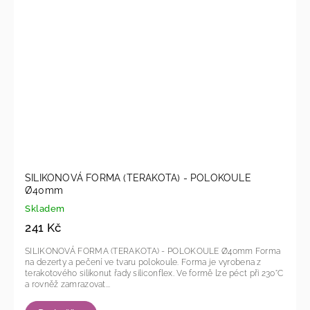
SILIKONOVÁ FORMA (TERAKOTA) - POLOKOULE
Ø40mm
Skladem
241 Kč
SILIKONOVÁ FORMA (TERAKOTA) - POLOKOULE Ø40mm Forma
na dezerty a pečení ve tvaru polokoule. Forma je vyrobena z
terakotového silikonut řady siliconflex. Ve formě lze péct při 230°C
a rovněž zamrazovat...