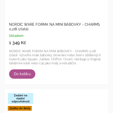
NORDIC WARE FORMA NA MINI BÁBOVKY - CHARMS
0,28l (zlatá)
Skladem
1 349 Kč
NORDIC WARE FORMA NA MINI BÁBOVKY - CHARMS 0,28l
(zlatá) Vytvořte malé bábovky, brownies nebo želé v oblíbených
tvarech jako Square, Jubilee, Chiffon, Crown, Heritage a Original.
Ideální ke kávě nebo čaji jako malý a netradiční...
Do košíku
Zaslání na
vlastní
odpovědnost
Zpátky do školy