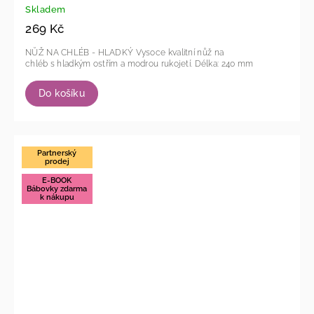
Skladem
269 Kč
NŮŽ NA CHLÉB - HLADKÝ Vysoce kvalitní nůž na
chléb s hladkým ostřím a modrou rukojetí. Délka: 240 mm
Do košíku
Partnerský
prodej
E-BOOK
Bábovky zdarma
k nákupu