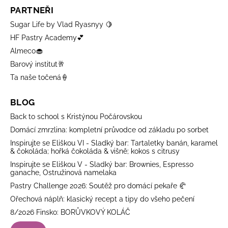
PARTNEŘI
Sugar Life by Vlad Ryasnyy 🍋
HF Pastry Academy💕
Almeco🧁
Barový institut🥂
Ta naše točená🍦
BLOG
Back to school s Kristýnou Počárovskou
Domácí zmrzlina: kompletní průvodce od základu po sorbet
Inspirujte se Eliškou VI - Sladký bar: Tartaletky banán, karamel
& čokoláda; hořká čokoláda & višně; kokos s citrusy
Inspirujte se Eliškou V - Sladký bar: Brownies, Espresso
ganache, Ostružinová namelaka
Pastry Challenge 2026: Soutěž pro domácí pekaře 🥐
Ořechová náplň: klasický recept a tipy do všeho pečení
8/2026 Finsko: BORŮVKOVÝ KOLÁČ