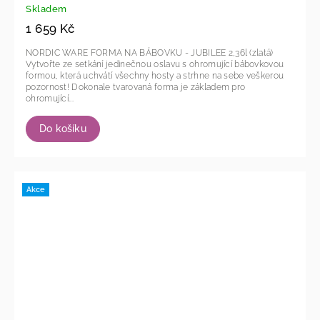
Skladem
1 659 Kč
NORDIC WARE FORMA NA BÁBOVKU - JUBILEE 2,36l (zlatá)
Vytvořte ze setkání jedinečnou oslavu s ohromující bábovkovou
formou, která uchvátí všechny hosty a strhne na sebe veškerou
pozornost! Dokonale tvarovaná forma je základem pro
ohromující...
Do košíku
Akce