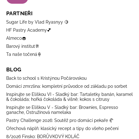
PARTNEŘI
Sugar Life by Vlad Ryasnyy 🍋
HF Pastry Academy💕
Almeco🧁
Barový institut🥂
Ta naše točená🍦
BLOG
Back to school s Kristýnou Počárovskou
Domácí zmrzlina: kompletní průvodce od základu po sorbet
Inspirujte se Eliškou VI - Sladký bar: Tartaletky banán, karamel
& čokoláda; hořká čokoláda & višně; kokos s citrusy
Inspirujte se Eliškou V - Sladký bar: Brownies, Espresso
ganache, Ostružinová namelaka
Pastry Challenge 2026: Soutěž pro domácí pekaře 🥐
Ořechová náplň: klasický recept a tipy do všeho pečení
8/2026 Finsko: BORŮVKOVÝ KOLÁČ