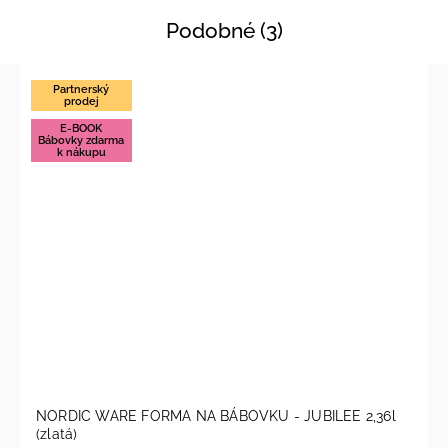
Podobné (3)
Partnerský
prodej
E-BOOK
Bábovky zdarma
k nákupu
NORDIC WARE FORMA NA BÁBOVKU - JUBILEE 2,36l
(zlatá)