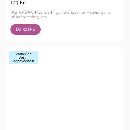
123 Kč
PASTRY ŠPACHTLE Kvalitní gumová špachtle. Materiál: guma
Délka špachtle: 34 cm
Do košíku
Zaslání na
vlastní
odpovědnost