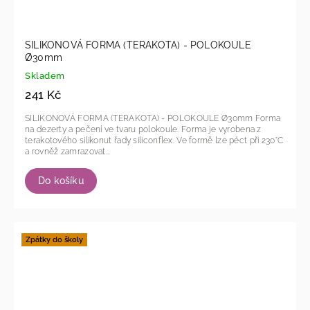
SILIKONOVÁ FORMA (TERAKOTA) - POLOKOULE
Ø30mm
Skladem
241 Kč
SILIKONOVÁ FORMA (TERAKOTA) - POLOKOULE Ø30mm Forma
na dezerty a pečení ve tvaru polokoule. Forma je vyrobena z
terakotového silikonut řady siliconflex. Ve formě lze péct při 230°C
a rovněž zamrazovat...
Do košíku
Zpátky do školy