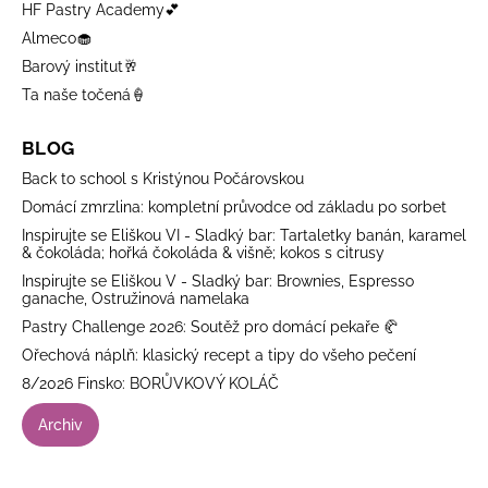
HF Pastry Academy💕
Almeco🧁
Barový institut🥂
Ta naše točená🍦
BLOG
Back to school s Kristýnou Počárovskou
Domácí zmrzlina: kompletní průvodce od základu po sorbet
Inspirujte se Eliškou VI - Sladký bar: Tartaletky banán, karamel
& čokoláda; hořká čokoláda & višně; kokos s citrusy
Inspirujte se Eliškou V - Sladký bar: Brownies, Espresso
ganache, Ostružinová namelaka
Pastry Challenge 2026: Soutěž pro domácí pekaře 🥐
Ořechová náplň: klasický recept a tipy do všeho pečení
8/2026 Finsko: BORŮVKOVÝ KOLÁČ
Archiv