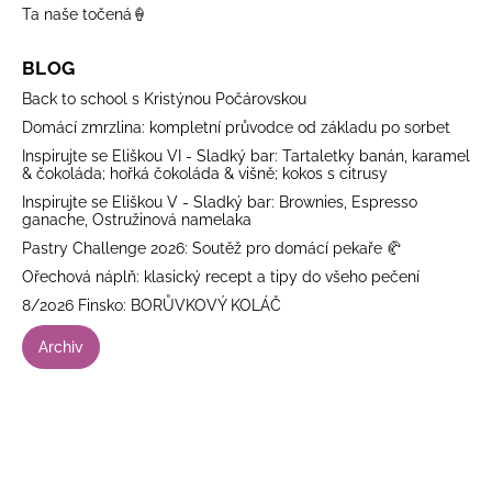
Ta naše točená🍦
BLOG
Back to school s Kristýnou Počárovskou
Domácí zmrzlina: kompletní průvodce od základu po sorbet
Inspirujte se Eliškou VI - Sladký bar: Tartaletky banán, karamel
& čokoláda; hořká čokoláda & višně; kokos s citrusy
Inspirujte se Eliškou V - Sladký bar: Brownies, Espresso
ganache, Ostružinová namelaka
Pastry Challenge 2026: Soutěž pro domácí pekaře 🥐
Ořechová náplň: klasický recept a tipy do všeho pečení
8/2026 Finsko: BORŮVKOVÝ KOLÁČ
Archiv