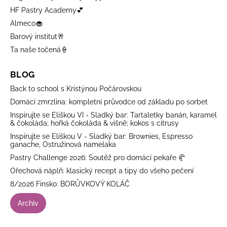
HF Pastry Academy💕
Almeco🧁
Barový institut🥂
Ta naše točená🍦
BLOG
Back to school s Kristýnou Počárovskou
Domácí zmrzlina: kompletní průvodce od základu po sorbet
Inspirujte se Eliškou VI - Sladký bar: Tartaletky banán, karamel
& čokoláda; hořká čokoláda & višně; kokos s citrusy
Inspirujte se Eliškou V - Sladký bar: Brownies, Espresso
ganache, Ostružinová namelaka
Pastry Challenge 2026: Soutěž pro domácí pekaře 🥐
Ořechová náplň: klasický recept a tipy do všeho pečení
8/2026 Finsko: BORŮVKOVÝ KOLÁČ
Archiv