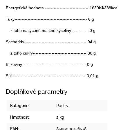
Energetická hodnota ------------------------------ 1630kJ/388kcal
Tuky-------------------------------------------------- 0 g
z toho nasycené mastné kyseliny------------ 0 g
Sacharidy------------------------------------------- 94 g
z toho cukry------------------------------------- 80 g
Bílkoviny-------------------------------------------- 0 g
Sůl--------------------------------------------------- 0,01 g
Doplňkové parametry
Kategorie
:
Pastry
Hmotnost
:
2 kg
EAN
:
8590000136578