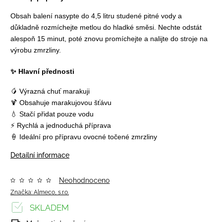
Obsah balení nasypte do 4,5 litru studené pitné vody a
důkladně rozmíchejte metlou do hladké směsi. Nechte odstát
alespoň 15 minut, poté znovu promíchejte a nalijte do stroje na
výrobu zmrzliny.
✨ Hlavní přednosti
🥭 Výrazná chuť marakuji
🍹 Obsahuje marakujovou šťávu
💧 Stačí přidat pouze vodu
⚡ Rychlá a jednoduchá příprava
🍦 Ideální pro přípravu ovocné točené zmrzliny
Detailní informace
Neohodnoceno
Značka:
Almeco, s.r.o.
SKLADEM