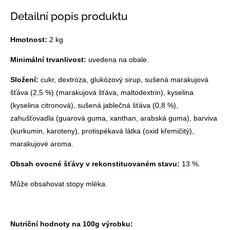
Detailní popis produktu
Hmotnost:
2 kg
Minimální trvanlivost:
uvedena na obale.
Složení:
cukr, dextróza, glukózový sirup, sušená marakujová
šťáva (2,5 %) (marakujová šťáva, maltodextrin), kyselina
(kyselina citronová), sušená jablečná šťáva (0,8 %),
zahušťovadla (guarová guma, xanthan, arabská guma), barviva
(kurkumin, karoteny), protispékavá látka (oxid křemičitý),
marakujové aroma.
Obsah ovocné šťávy v rekonstituovaném stavu:
13 %.
Může obsahovat stopy mléka.
Nutriční hodnoty na 100g výrobku: