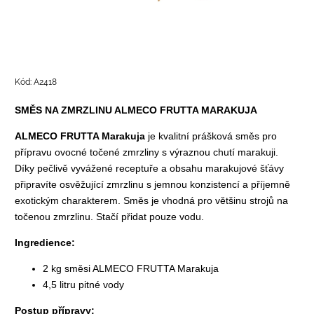
Kód:
A2418
SMĚS NA ZMRZLINU ALMECO FRUTTA MARAKUJA
ALMECO FRUTTA Marakuja
je kvalitní
prášková směs pro
přípravu ovocné točené zmrzliny
s výraznou chutí marakuji.
Díky pečlivě vyvážené receptuře a obsahu marakujové šťávy
připravíte osvěžující zmrzlinu s jemnou konzistencí a příjemně
exotickým charakterem. Směs je vhodná pro většinu strojů na
točenou zmrzlinu. Stačí přidat pouze vodu.
Ingredience:
2 kg směsi ALMECO FRUTTA Marakuja
4,5 litru pitné vody
Postup přípravy: