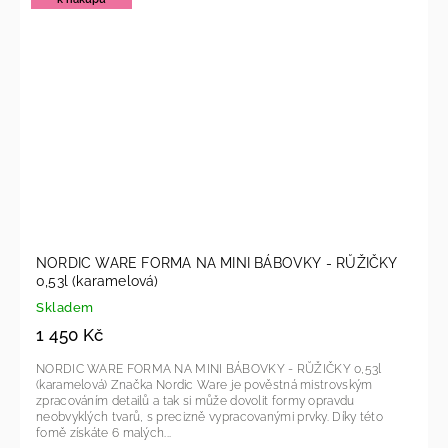
NORDIC WARE FORMA NA MINI BÁBOVKY - RŮŽIČKY
0,53l (karamelová)
Skladem
1 450 Kč
NORDIC WARE FORMA NA MINI BÁBOVKY - RŮŽIČKY 0,53l
(karamelová) Značka Nordic Ware je pověstná mistrovským
zpracováním detailů a tak si může dovolit formy opravdu
neobvyklých tvarů, s precizně vypracovanými prvky. Díky této
fomě získáte 6 malých...