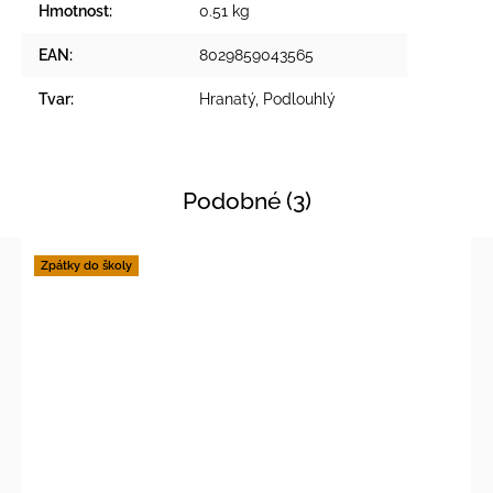
Hmotnost
:
0.51 kg
EAN
:
8029859043565
Tvar
:
Hranatý
,
Podlouhlý
Podobné (3)
Zpátky do školy