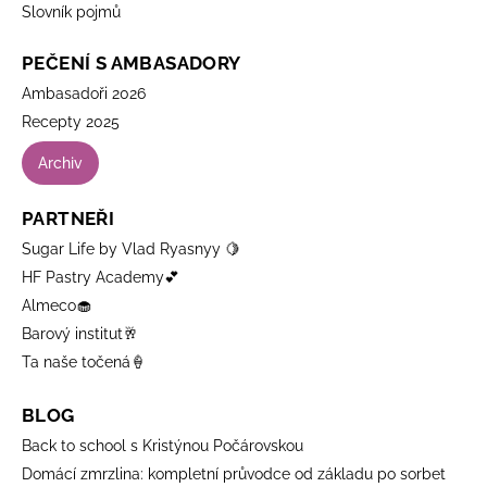
Slovník pojmů
PEČENÍ S AMBASADORY
Ambasadoři 2026
Recepty 2025
Archiv
PARTNEŘI
Sugar Life by Vlad Ryasnyy 🍋
HF Pastry Academy💕
Almeco🧁
Barový institut🥂
Ta naše točená🍦
BLOG
Back to school s Kristýnou Počárovskou
Domácí zmrzlina: kompletní průvodce od základu po sorbet