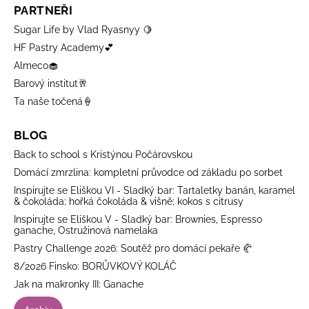
PARTNEŘI
Sugar Life by Vlad Ryasnyy 🍋
HF Pastry Academy💕
Almeco🧁
Barový institut🥂
Ta naše točená🍦
BLOG
Back to school s Kristýnou Počárovskou
Domácí zmrzlina: kompletní průvodce od základu po sorbet
Inspirujte se Eliškou VI - Sladký bar: Tartaletky banán, karamel
& čokoláda; hořká čokoláda & višně; kokos s citrusy
Inspirujte se Eliškou V - Sladký bar: Brownies, Espresso
ganache, Ostružinová namelaka
Pastry Challenge 2026: Soutěž pro domácí pekaře 🥐
8/2026 Finsko: BORŮVKOVÝ KOLÁČ
Jak na makronky III: Ganache