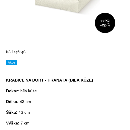
77 Kč
–29 %
Kód:
14624C
Akce
KRABICE NA DORT - HRANATÁ (BÍLÁ KŮŽE)
Dekor:
bílá kůže
Délka:
43 cm
Šířka:
43 cm
Výška:
7 cm