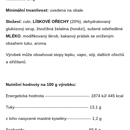
Minimální trvanlivost:
uvedena na obale.
Složení:
cukr,
LÍSKOVÉ OŘECHY
(20%), dehydratovaný
glukózový sirup, živočišná želatina (hovězí), sušené odstředěné
MLÉKO
, modifikovaný škrob, kakaový prášek se sníženým
obsahem tuku, aroma.
Výrobek může obsahovat stopy lepku, vajec, sóji, dalších ořechů
a siřičitanů.
Nutriční hodnoty na 100 g výrobku:
Energetická hodnota ------------------------------- 1874 kJ/ 445 kcal
Tuky--------------------------------------------------- 13,1 g
z toho nasycené mastné kyseliny----------------- 1,2 g
Sacharidy-------------------------------------------- 66,6 g