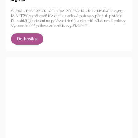
SLEVA - PASTRY ZRCADLOVÁ POLEVA MIRROR PISTÁCIE 250g -
MIN. TRV. 19.06.2026 Kvalitní zrcadlová poleva s příchutí pistácie.
Po nahřátí je ideální na polévání dortů a dezertů. Vlastnosti polevy:
Vysoce lesklá poleva zelené barvy. Stabilní i...
Do košíku