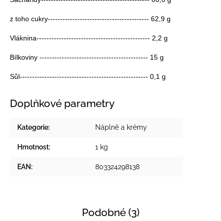
z toho cukry----------------------------------------- 62,9 g
Vláknina---------------------------------------------- 2,2 g
Bílkoviny -------------------------------------------- 15 g
Sůl---------------------------------------------------- 0,1 g
Doplňkové parametry
Kategorie
:
Náplně a krémy
Hmotnost
:
1 kg
EAN
:
803324298138
Podobné (3)