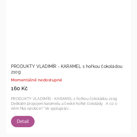
PRODUKTY VLADIMÍR - KARAMEL s hořkou čokoládou
210g
Momentálně nedostupné
160 Kč
PRODUKTY VLADIMÍR - KARAMEL s hořkou čokoládou 210g
Delikátní propojení karamelu a české hořké čokolády. A co o
něm říká výrobce? "Ve spolupráci...
Detail