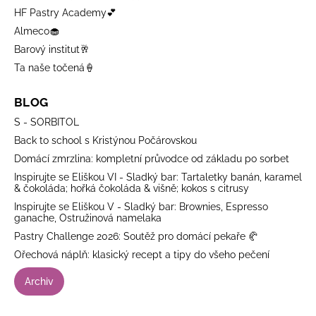
HF Pastry Academy💕
Almeco🧁
Barový institut🥂
Ta naše točená🍦
BLOG
S - SORBITOL
Back to school s Kristýnou Počárovskou
Domácí zmrzlina: kompletní průvodce od základu po sorbet
Inspirujte se Eliškou VI - Sladký bar: Tartaletky banán, karamel
& čokoláda; hořká čokoláda & višně; kokos s citrusy
Inspirujte se Eliškou V - Sladký bar: Brownies, Espresso
ganache, Ostružinová namelaka
Pastry Challenge 2026: Soutěž pro domácí pekaře 🥐
Ořechová náplň: klasický recept a tipy do všeho pečení
Archiv