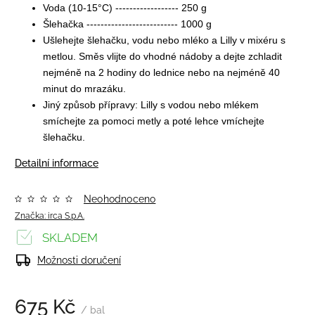
Voda (10-15°C) ------------------ 250 g
Šlehačka -------------------------- 1000 g
Ušlehejte šlehačku, vodu nebo mléko a Lilly v mixéru s
metlou. Směs vlijte do vhodné nádoby a dejte zchladit
nejméně na 2 hodiny do lednice nebo na nejméně 40
minut do mrazáku.
Jiný způsob přípravy: Lilly s vodou nebo mlékem
smíchejte za pomoci metly a poté lehce vmíchejte
šlehačku.
Detailní informace
Neohodnoceno
Značka:
irca S.p.A.
SKLADEM
Možnosti doručení
675 Kč
/ bal