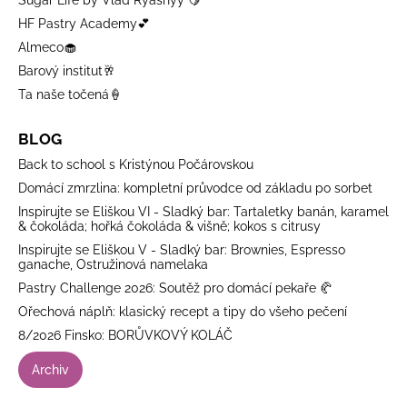
HF Pastry Academy💕
Almeco🧁
Barový institut🥂
Ta naše točená🍦
BLOG
Back to school s Kristýnou Počárovskou
Domácí zmrzlina: kompletní průvodce od základu po sorbet
Inspirujte se Eliškou VI - Sladký bar: Tartaletky banán, karamel
& čokoláda; hořká čokoláda & višně; kokos s citrusy
Inspirujte se Eliškou V - Sladký bar: Brownies, Espresso
ganache, Ostružinová namelaka
Pastry Challenge 2026: Soutěž pro domácí pekaře 🥐
Ořechová náplň: klasický recept a tipy do všeho pečení
8/2026 Finsko: BORŮVKOVÝ KOLÁČ
Archiv