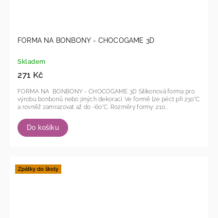
FORMA NA BONBONY - CHOCOGAME 3D
Skladem
271 Kč
FORMA NA BONBONY - CHOCOGAME 3D Silikonová forma pro
výrobu bonbonů nebo jiných dekorací. Ve formě lze péct při 230°C
a rovněž zamrazovat až do -60°C. Rozměry formy: 210...
Do košíku
Zpátky do školy