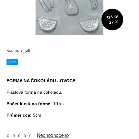
136 Kč
–37 %
Kód:
90-13326
Akce
FORMA NA ČOKOLÁDU - OVOCE
Plastová forma na čokoládu.
Počet kusů na formě:
10 ks
Průměr cca:
5cm
Neohodnoceno