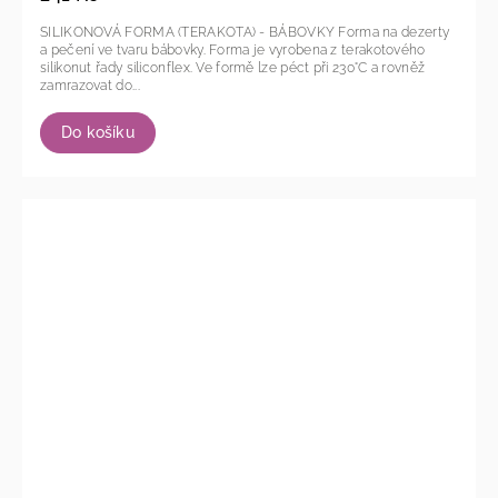
SILIKONOVÁ FORMA (TERAKOTA) - BÁBOVKY Forma na dezerty
a pečení ve tvaru bábovky. Forma je vyrobena z terakotového
silikonut řady siliconflex. Ve formě lze péct při 230°C a rovněž
zamrazovat do...
Do košíku