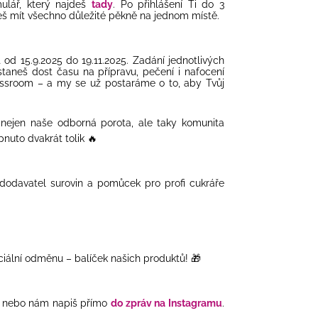
ulář, který najdeš
tady
. Po přihlášení Ti do 3
š mít všechno důležité pěkně na jednom místě.
 od 15.9.2025 do 19.11.2025. Zadání jednotlivých
aneš dost času na přípravu, pečení i nafocení
ssroom – a my se už postaráme o to, aby Tvůj
nejen naše odborná porota, ale taky komunita
pnuto dvakrát tolik
🔥
 dodavatel surovin a pomůcek pro profi cukráře
ciální odměnu – balíček našich produktů!
🎁
nebo nám napiš přímo
do zpráv na Instagramu
.