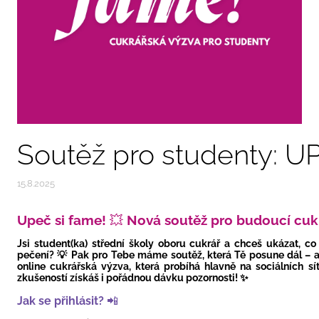
Soutěž pro studenty: U
15.8.2025
Upeč si fame!
💥
Nová soutěž pro budoucí cukr
Jsi student(ka) střední školy oboru cukrář a
chceš ukázat, co
pečení? 💡 Pak pro Tebe máme soutěž, která Tě posune dál – 
online cukrářská výzva, která probíhá hlavně na sociálních s
zkušeností získáš i pořádnou dávku pozornosti! ✨
Jak se přihlásit?
📲