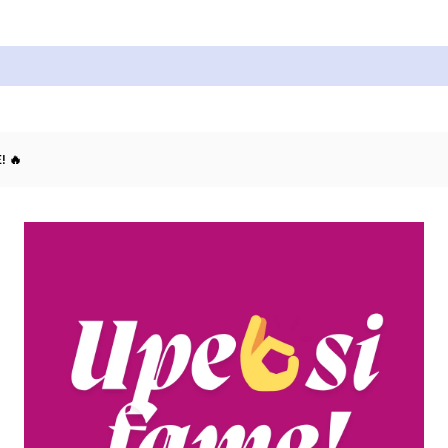
Cukrářské suroviny
Zdobení a barvy
Zach
! 🔥