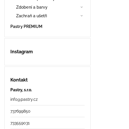
Zdobení a barvy
Zachraň a ušetři
Pastry PREMIUM
Instagram
Kontakt
Pastry, s.r.o.
info
@
pastry.cz
737699850
733559031