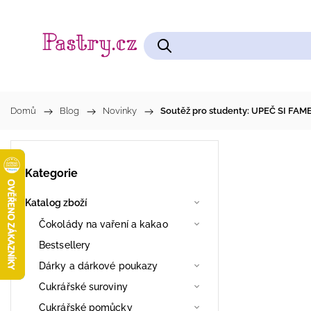
Čokolády na vaření a kakao
Cukrářské pomůcky
Domů
/
Blog
/
Novinky
/
Soutěž pro studenty: UPEČ SI FAME
Kategorie
Katalog zboží
Čokolády na vaření a kakao
Bestsellery
Dárky a dárkové poukazy
Cukrářské suroviny
Cukrářské pomůcky