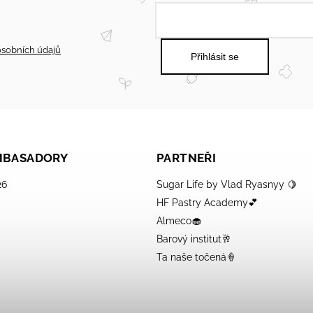
sobních údajů
Přihlásit se
AMBASADORY
PARTNEŘI
26
Sugar Life by Vlad Ryasnyy 🍋
HF Pastry Academy💕
Almeco🧁
Barový institut🥂
Ta naše točená🍦