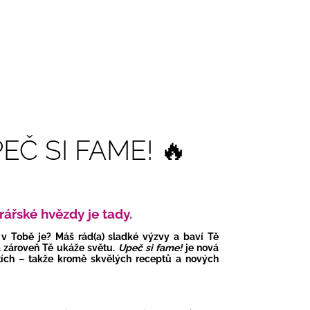
PEČ SI FAME! 🔥
ářské hvězdy je tady.
 v Tobě je? Máš rád(a) sladké výzvy a baví Tě
a zároveň Tě ukáže světu.
Upeč si fame!
je nová
ítích – takže kromě skvělých receptů a nových