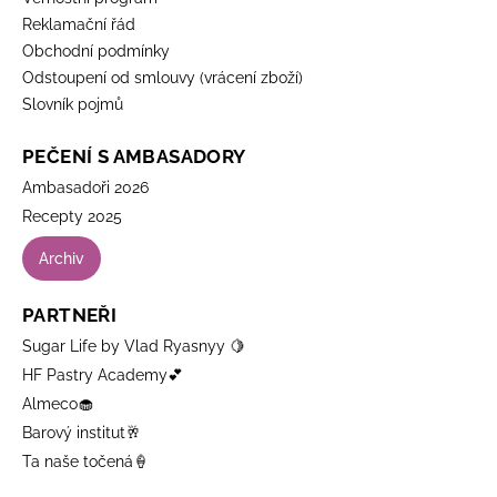
Reklamační řád
Obchodní podmínky
Odstoupení od smlouvy (vrácení zboží)
Slovník pojmů
PEČENÍ S AMBASADORY
Ambasadoři 2026
Recepty 2025
Archiv
PARTNEŘI
Sugar Life by Vlad Ryasnyy 🍋
HF Pastry Academy💕
Almeco🧁
Barový institut🥂
Ta naše točená🍦