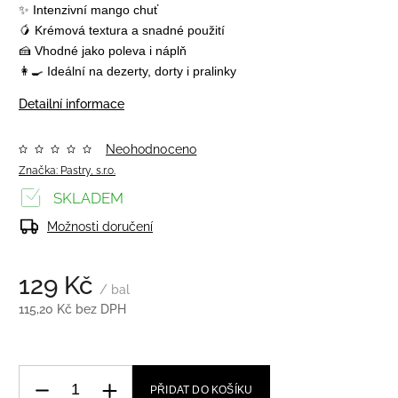
✨ Intenzivní mango chuť
🥭 Krémová textura a snadné použití
🍰 Vhodné jako poleva i náplň
👩‍🍳 Ideální na dezerty, dorty i pralinky
Detailní informace
Neohodnoceno
Značka:
Pastry, s.r.o.
SKLADEM
Možnosti doručení
129 Kč
/ bal
115,20 Kč bez DPH
PŘIDAT DO KOŠÍKU