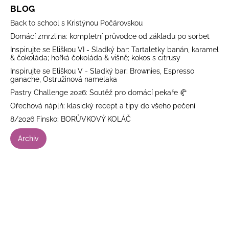
BLOG
Back to school s Kristýnou Počárovskou
Domácí zmrzlina: kompletní průvodce od základu po sorbet
Inspirujte se Eliškou VI - Sladký bar: Tartaletky banán, karamel
& čokoláda; hořká čokoláda & višně; kokos s citrusy
Inspirujte se Eliškou V - Sladký bar: Brownies, Espresso
ganache, Ostružinová namelaka
Pastry Challenge 2026: Soutěž pro domácí pekaře 🥐
Ořechová náplň: klasický recept a tipy do všeho pečení
8/2026 Finsko: BORŮVKOVÝ KOLÁČ
Archiv