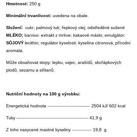
Hmotnost:
250 g
Minimální trvanlivost:
uvedena na obale.
Složení:
cukr; palmový tuk; řepkový olej; odstředěné sušené
MLÉKO;
barvivo: extrakt z mrkve; kakaové máslo; emulgátor:
SÓJOVÝ
lecithin; regulátor kyselosti: kyselina citronová; přírodní
aromata.
Může obsahovat stopy: lepku, vajec, arašídů, skořápkových
plodů, sezamu a siřitanů.
Nutriční hodnoty na 100 g výrobku:
Energetická hodnota ---------------------------- 2504 kJ/ 602 kcal
Tuky ----------------------------------------------- 41,9 g
Z toho nasycené mastné kyseliny ------------- 19,8 g