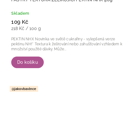
Skladem
109 Kč
218 Kč / 100 g
PEKTIN NHX Novinka ve světě cukrařiny - vylepšená verze
pektinu NH!* Textura k želírování nebo zahušťování vzhledem k
množství použité dávky. Může...
Do košíku
@jakovbavlnce