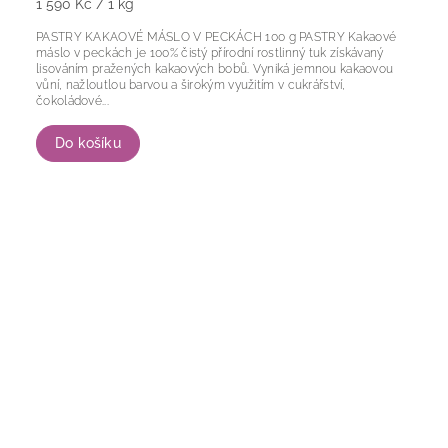
1 590 Kč / 1 kg
PASTRY KAKAOVÉ MÁSLO V PECKÁCH 100 g PASTRY Kakaové
máslo v peckách je 100% čistý přírodní rostlinný tuk získávaný
lisováním pražených kakaových bobů. Vyniká jemnou kakaovou
vůní, nažloutlou barvou a širokým využitím v cukrářství,
čokoládové...
Do košíku