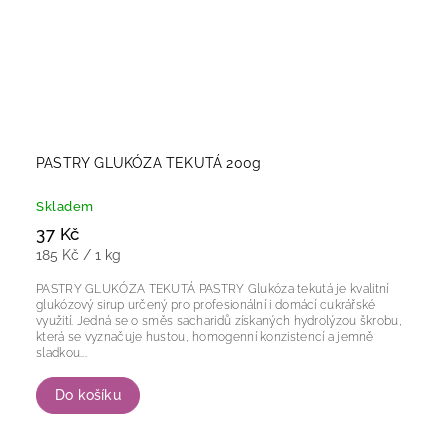
PASTRY GLUKÓZA TEKUTÁ 200g
Skladem
37 Kč
185 Kč / 1 kg
PASTRY GLUKÓZA TEKUTÁ PASTRY Glukóza tekutá je kvalitní
glukózový sirup určený pro profesionální i domácí cukrářské
využití. Jedná se o směs sacharidů získaných hydrolýzou škrobu,
která se vyznačuje hustou, homogenní konzistencí a jemně
sladkou...
Do košíku