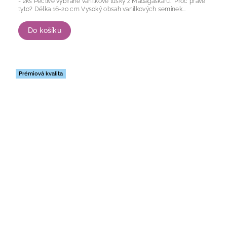
- 2ks Pečlivě vybírané vanilkové lusky z Madagaskaru. Proč právě
tyto? Délka 16-20 cm Vysoký obsah vanilkových semínek...
Do košíku
Prémiová kvalita