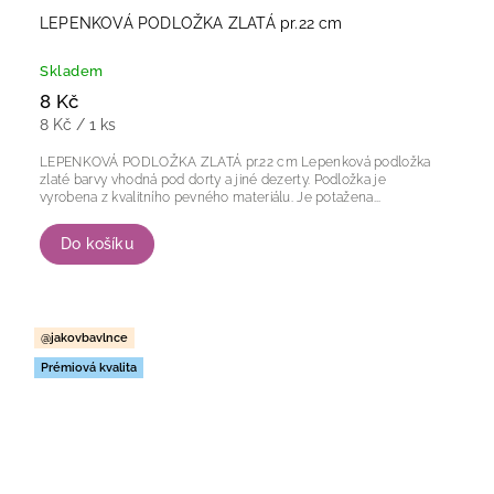
LEPENKOVÁ PODLOŽKA ZLATÁ pr.22 cm
Skladem
8 Kč
8 Kč / 1 ks
LEPENKOVÁ PODLOŽKA ZLATÁ pr.22 cm Lepenková podložka
zlaté barvy vhodná pod dorty a jiné dezerty. Podložka je
vyrobena z kvalitního pevného materiálu. Je potažena...
Do košíku
@jakovbavlnce
Prémiová kvalita