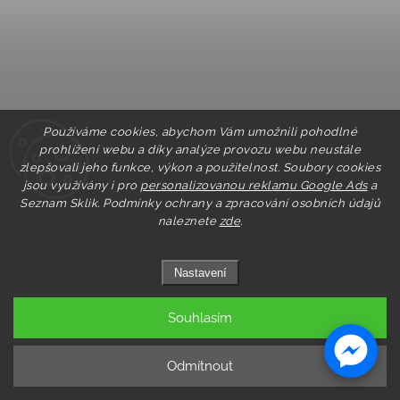
Používáme cookies, abychom Vám umožnili pohodlné
prohlížení webu a díky analýze provozu webu neustále
zlepšovali jeho funkce, výkon a použitelnost. Soubory cookies
jsou využívány i pro
personalizovanou reklamu Google Ads
a
Seznam Sklik.
Podmínky ochrany a zpracování osobních údajů
naleznete
zde
.
PASTRY AGAR 50g
Skladem
Nastavení
75 Kč
Souhlasím
PASTRY AGAR - ŽELÍRUJÍCÍ TEXTURA 50g Přírodní želírující
textura Pastry Agar je vyrobena ze 100% červených mořských řas
a vyniká silnými želírujícími schopnostmi. Díky své spolehlivosti a
snadnému použití je ideální pro profesionální gastronomii...
Odmítnout
Do košíku