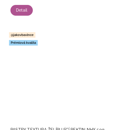
Detail
@jakovbavlnce
Prémiová kvalita
PASTRY TEXTURA ŽELÍRUJÍCÍ PEKTIN NHX 50g