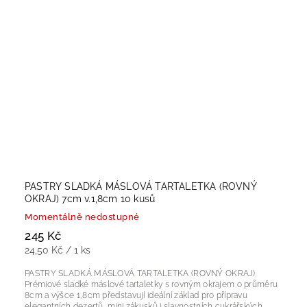
PASTRY SLADKÁ MÁSLOVÁ TARTALETKA (ROVNÝ
OKRAJ) 7cm v.1,8cm 10 kusů
Momentálně nedostupné
245 Kč
24,50 Kč / 1 ks
PASTRY SLADKÁ MÁSLOVÁ TARTALETKA (ROVNÝ OKRAJ)
Prémiové sladké máslové tartaletky s rovným okrajem o průměru
8cm a výšce 1,8cm představují ideální základ pro přípravu
elegantních dezertů, mini zákusků i slavnostních cukrářských