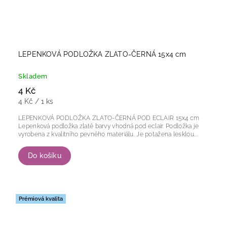
LEPENKOVÁ PODLOŽKA ZLATO-ČERNÁ 15x4 cm
Skladem
4 Kč
4 Kč / 1 ks
LEPENKOVÁ PODLOŽKA ZLATO-ČERNÁ POD ECLAIR 15x4 cm
Lepenková podložka zlaté barvy vhodná pod eclair. Podložka je
vyrobena z kvalitního pevného materiálu. Je potažena lesklou...
Do košíku
Prémiová kvalita