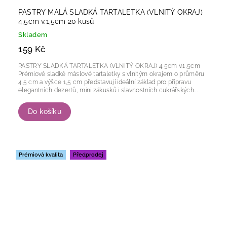
PASTRY MALÁ SLADKÁ TARTALETKA (VLNITÝ OKRAJ)
4,5cm v.1,5cm 20 kusů
Skladem
159 Kč
PASTRY SLADKÁ TARTALETKA (VLNITÝ OKRAJ) 4,5cm v.1,5cm
Prémiové sladké máslové tartaletky s vlnitým okrajem o průměru
4,5 cm a výšce 1,5 cm představují ideální základ pro přípravu
elegantních dezertů, mini zákusků i slavnostních cukrářských...
Do košíku
Prémiová kvalita
Předprodej