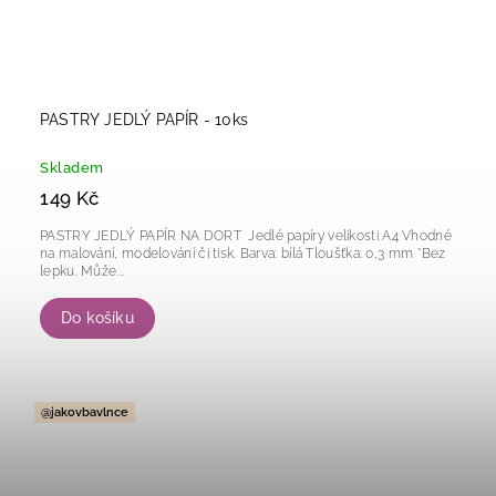
PASTRY JEDLÝ PAPÍR - 10ks
Skladem
149 Kč
PASTRY JEDLÝ PAPÍR NA DORT Jedlé papíry velikosti A4 Vhodné
na malování, modelování či tisk. Barva: bílá Tloušťka: 0,3 mm *Bez
lepku. Může...
Do košíku
@jakovbavlnce