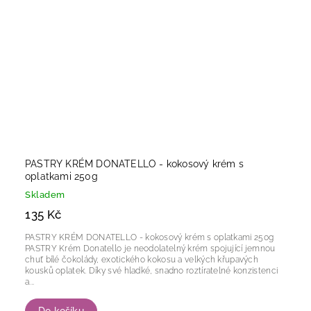
PASTRY KRÉM DONATELLO - kokosový krém s
oplatkami 250g
Skladem
135 Kč
PASTRY KRÉM DONATELLO - kokosový krém s oplatkami 250g
PASTRY Krém Donatello je neodolatelný krém spojující jemnou
chuť bílé čokolády, exotického kokosu a velkých křupavých
kousků oplatek. Díky své hladké, snadno roztíratelné konzistenci
a...