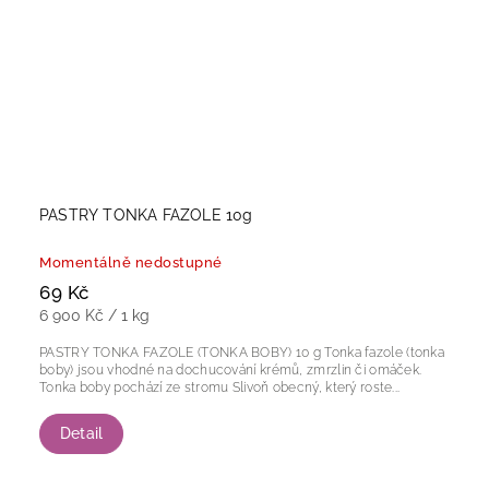
PASTRY TONKA FAZOLE 10g
Momentálně nedostupné
69 Kč
6 900 Kč / 1 kg
PASTRY TONKA FAZOLE (TONKA BOBY) 10 g Tonka fazole (tonka
boby) jsou vhodné na dochucování krémů, zmrzlin či omáček.
Tonka boby pochází ze stromu Slivoň obecný, který roste...
Detail