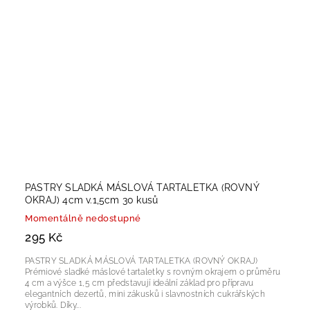
PASTRY SLADKÁ MÁSLOVÁ TARTALETKA (ROVNÝ
OKRAJ) 4cm v.1,5cm 30 kusů
Momentálně nedostupné
295 Kč
PASTRY SLADKÁ MÁSLOVÁ TARTALETKA (ROVNÝ OKRAJ)
Prémiové sladké máslové tartaletky s rovným okrajem o průměru
4 cm a výšce 1,5 cm představují ideální základ pro přípravu
elegantních dezertů, mini zákusků i slavnostních cukrářských
výrobků. Díky...