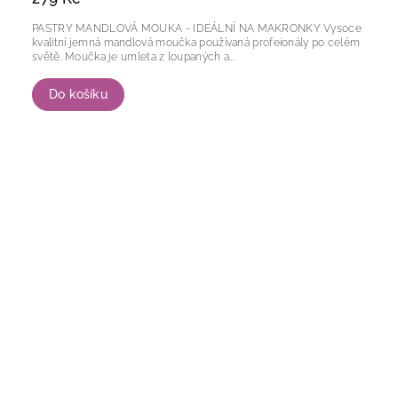
PASTRY MANDLOVÁ MOUKA - IDEÁLNÍ NA MAKRONKY Vysoce
kvalitní jemná mandlová moučka používaná profeionály po celém
světě. Moučka je umleta z loupaných a...
Do košíku