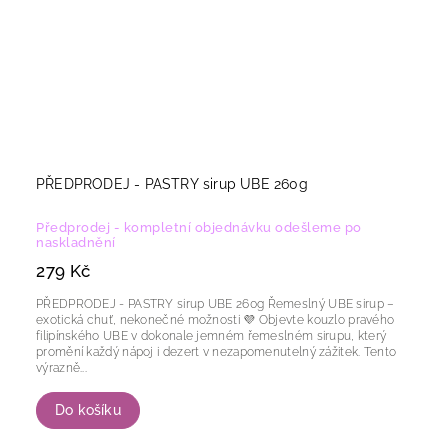
PŘEDPRODEJ - PASTRY sirup UBE 260g
Předprodej - kompletní objednávku odešleme po
naskladnění
279 Kč
PŘEDPRODEJ - PASTRY sirup UBE 260g Řemeslný UBE sirup –
exotická chuť, nekonečné možnosti 💜 Objevte kouzlo pravého
filipínského UBE v dokonale jemném řemeslném sirupu, který
promění každý nápoj i dezert v nezapomenutelný zážitek. Tento
výrazně...
Do košíku