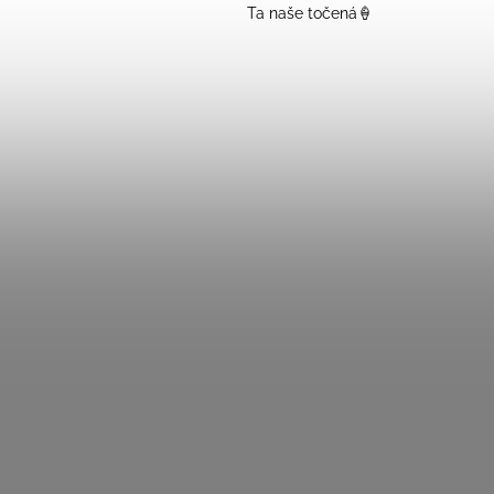
Ta naše točená🍦