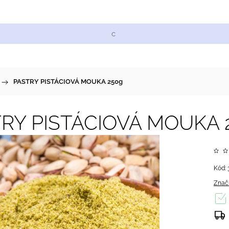
Cukrářské suroviny
Zdobení a barvy
Zach
/
PASTRY PISTÁCIOVÁ MOUKA 250g
RY PISTÁCIOVÁ MOUKA 
Kód:
Znač