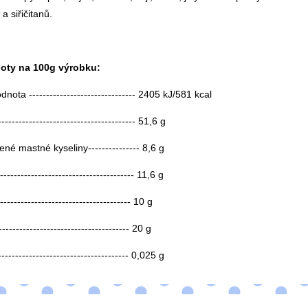
a siřičitanů.
noty na 100g výrobku:
nota ------------------------------- 2405 kJ/581 kcal
--------------------------------------- 51,6 g
é mastné kyseliny--------------- 8,6 g
------------------------------------- 11,6 g
---------------------------------- 10 g
------------------------------------- 20 g
-------------------------------------- 0,025 g