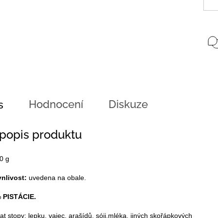
Hodnocení
Diskuze
s
 popis produktu
0 g
vnlivost:
uvedena na obale.
%
PISTÁCIE.
 stopy: lepku, vajec, arašídů, sóji,mléka, jiných skořápkových