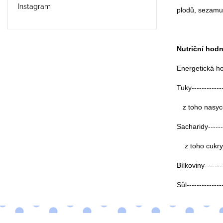
Instagram
plodů, sezamu 
Nutriční hod
Energetická hod
Tuky-------------
z toho nasycen
Sacharidy--------
z toho cukry----
Bílkoviny--------
Sůl--------------