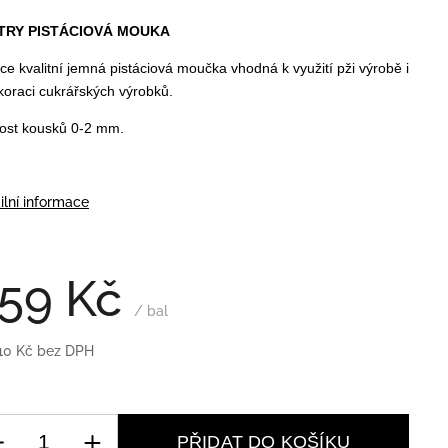
TRY PISTÁCIOVÁ MOUKA
ce kvalitní jemná pistáciová moučka vhodná k využití pži výrobě i
koraci cukrářských výrobků.
kost kousků 0-2 mm.
ilní informace
59 Kč
/ bal
10 Kč bez DPH
PŘIDAT DO KOŠÍKU