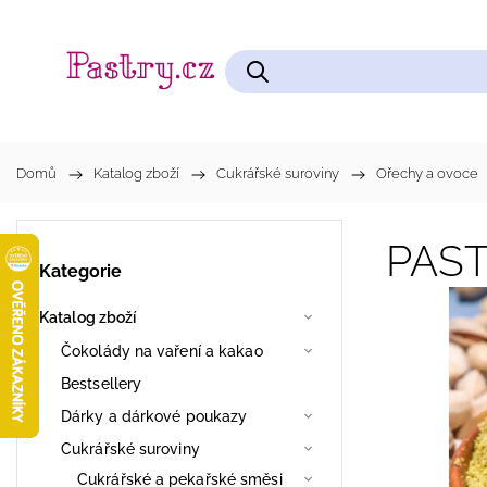
Čokolády na vaření a kakao
Cukrářské pomůcky
Domů
/
Katalog zboží
/
Cukrářské suroviny
/
Ořechy a ovoce
PAST
Kategorie
Katalog zboží
Čokolády na vaření a kakao
Bestsellery
Dárky a dárkové poukazy
Cukrářské suroviny
Cukrářské a pekařské směsi