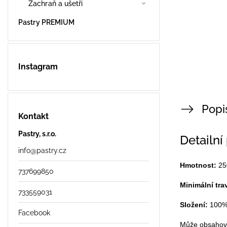
Zachraň a ušetři
Pastry PREMIUM
Instagram
Popi
Kontakt
Pastry, s.r.o.
Detailní
info
@
pastry.cz
Hmotnost:
25
737699850
Minimální tra
733559031
Složení:
100
Facebook
Může obsahovat