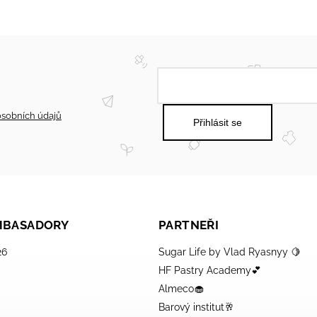
sobních údajů
Přihlásit se
AMBASADORY
PARTNEŘI
26
Sugar Life by Vlad Ryasnyy 🍋
HF Pastry Academy💕
Almeco🧁
Barový institut🥂