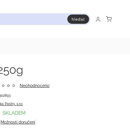
hledat
raň a ušetři
Bestsellery
Vstup do Pastry premium
250g
Neohodnoceno
302893
ka:
Pastry, s.r.o.
SKLADEM
Možnosti doručení