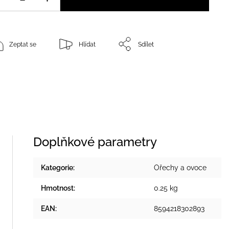
Zeptat se
Hlídat
Sdílet
Doplňkové parametry
Kategorie
:
Ořechy a ovoce
Hmotnost
:
0.25 kg
EAN
:
8594218302893