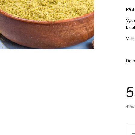
PAS
Vyso
k de
Veli
Deta
5
499,